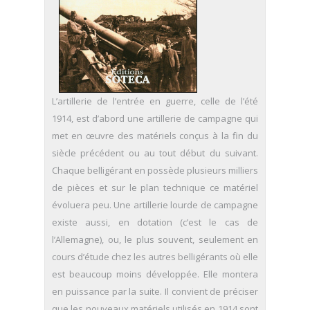
L’artillerie de l’entrée en guerre, celle de l’été
1914, est d’abord une artillerie de campagne qui
met en œuvre des matériels conçus à la fin du
siècle précédent ou au tout début du suivant.
Chaque belligérant en possède plusieurs milliers
de pièces et sur le plan technique ce matériel
évoluera peu. Une artillerie lourde de campagne
existe aussi, en dotation (c’est le cas de
l’Allemagne), ou, le plus souvent, seulement en
cours d’étude chez les autres belligérants où elle
est beaucoup moins développée. Elle montera
en puissance par la suite. Il convient de préciser
que les nouveaux matériels utilisés en 1914 sont