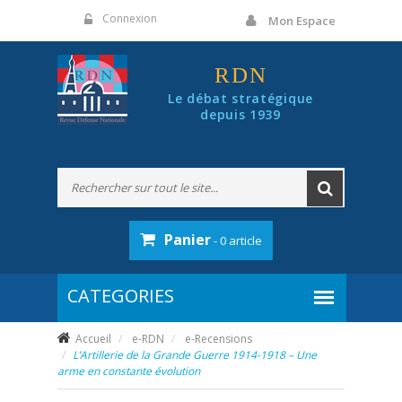
Panneau de gestion des cookies
Connexion
Mon Espace
RDN
Le débat stratégique
depuis 1939
Panier
- 0 article
Accueil
e-RDN
e-Recensions
L’Artillerie de la Grande Guerre 1914-1918 – Une
arme en constante évolution