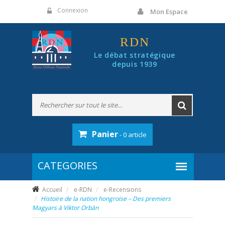
Panneau de gestion des cookies
Connexion
Mon Espace
RDN
Le débat stratégique
depuis 1939
Panier
- 0 article
Accueil
e-RDN
e-Recensions
Histoire de la nation hongroise – Des premiers
Magyars à Viktor Orbán