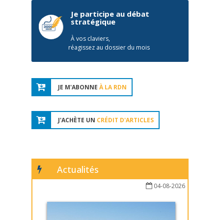
Je participe au débat
stratégique
À vos claviers,
réagissez au dossier du mois
JE M'ABONNE
À LA RDN
J'ACHÈTE UN
CRÉDIT D'ARTICLES
Actualités
04-08-2026