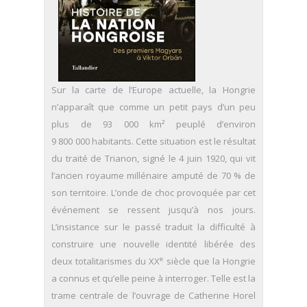
Sur la carte de l’Europe actuelle, la Hongrie
n’apparaît que comme un petit pays d’un peu
plus de 93 000 km² peuplé d’environ
9 800 000 habitants. Cette situation est le résultat
du traité de Trianon, signé le 4 juin 1920, qui vit
l’ancien royaume millénaire amputé de 70 % de
son territoire. L’onde de choc provoquée par cet
événement se ressent jusqu’à nos jours.
L’insistance sur le passé traduit la difficulté à
construire une nouvelle identité libérée des
e
deux totalitarismes du XX
siècle que la Hongrie
a connus et qu’elle peine à interroger. Telle est la
trame centrale de l’ouvrage de Catherine Horel