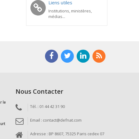
Liens utiles
Institutions, ministères,
médias...
Nous Contacter
r le
Tél. : 01 44 42 31 90
Email : contact@defnat.com
ourt
Adresse : BP 8607, 75325 Paris cedex 07