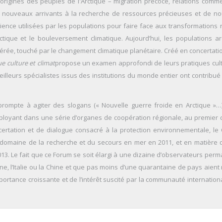
origines des peuples de l'Arctique – migration précoce, relations comme
es nouveaux arrivants à la recherche de ressources précieuses et de no
lience utilisées par les populations pour faire face aux transformations 
tique et le bouleversement climatique. Aujourd’hui, les populations ar
érée, touché par le changement climatique planétaire. Créé en concertati
ue culture et climat
propose un examen approfondi de leurs pratiques cult
illeurs spécialistes issus des institutions du monde entier ont contribué 
prompte à agiter des slogans (« Nouvelle guerre froide en Arctique »…)
éployant dans une série d’organes de coopération régionale, au premier 
ertation et de dialogue consacré à la protection environnementale, le 
 domaine de la recherche et du secours en mer en 2011, et en matière d
013. Le fait que ce Forum se soit élargi à une dizaine d’observateurs perm
ne, l’Italie ou la Chine et que pas moins d’une quarantaine de pays aient
portance croissante et de l’intérêt suscité par la communauté internation