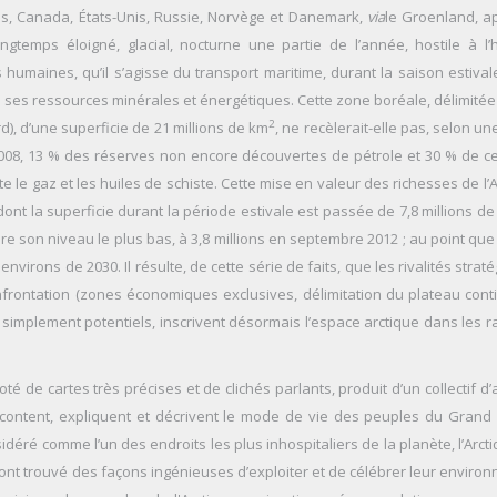
ins, Canada, États-Unis, Russie, Norvège et Danemark,
via
le Groenland, a
ngtemps éloigné, glacial, nocturne une partie de l’année, hostile à l
humaines, qu’il s’agisse du transport maritime, durant la saison estivale
e ses ressources minérales et énergétiques. Cette zone boréale, délimitée 
2
), d’une superficie de 21 millions de km
, ne recèlerait-elle pas, selon u
2008, 13 % des réserves non encore découvertes de pétrole et 30 % de ce
e le gaz et les huiles de schiste. Cette mise en valeur des richesses de l’
ont la superficie durant la période estivale est passée de 7,8 millions d
dre son niveau le plus bas, à 3,8 millions en septembre 2012 ; au point qu
nvirons de 2030. Il résulte, de cette série de faits, que les rivalités strat
nfrontation (zones économiques exclusives, délimitation du plateau conti
 simplement potentiels, inscrivent désormais l’espace arctique dans les r
oté de cartes très précises et de clichés parlants, produit d’un collectif d
content, expliquent et décrivent le mode de vie des peuples du Grand
éré comme l’un des endroits les plus inhospitaliers de la planète, l’Arct
nt trouvé des façons ingénieuses d’exploiter et de célébrer leur enviro