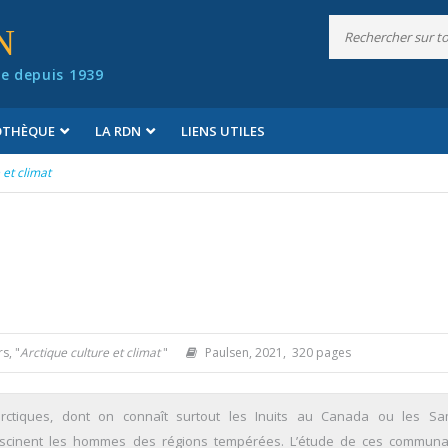
N
e depuis 1939
IOTHÈQUE
LA RDN
LIENS UTILES
 et climat
s, "
Arctique culture et climat
"
Paulsen, 2021, 320 pages
rctiques, dont on connaît surtout les Inuits au Canada ou les S
ascinent les hommes des régions tempérées. L’étude de ces commun