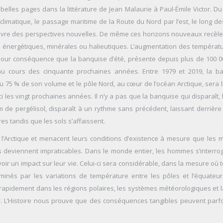
 belles pages dans la littérature de Jean Malaurie à Paul-Émile Victor. Du
limatique, le passage maritime de la Route du Nord par l’est, le long de
uvre des perspectives nouvelles. De même ces horizons nouveaux recèle
 énergétiques, minérales ou halieutiques. L’augmentation des températ
pour conséquence que la banquise d’été, présente depuis plus de 100 0
au cours des cinquante prochaines années. Entre 1979 et 2019, la b
u 75 % de son volume et le pôle Nord, au cœur de l’océan Arctique, sera l
ci les vingt prochaines années. Il n’y a pas que la banquise qui disparaît, 
 de pergélisol, disparaît à un rythme sans précédent, laissant derrière 
s tandis que les sols s’affaissent.
Arctique et menacent leurs conditions d’existence à mesure que les 
s deviennent impraticables. Dans le monde entier, les hommes s’interro
oir un impact sur leur vie. Celui-ci sera considérable, dans la mesure où 
nés par les variations de température entre les pôles et l’équateur.
rapidement dans les régions polaires, les systèmes météorologiques et l
r. L’Histoire nous prouve que des conséquences tangibles peuvent parfo