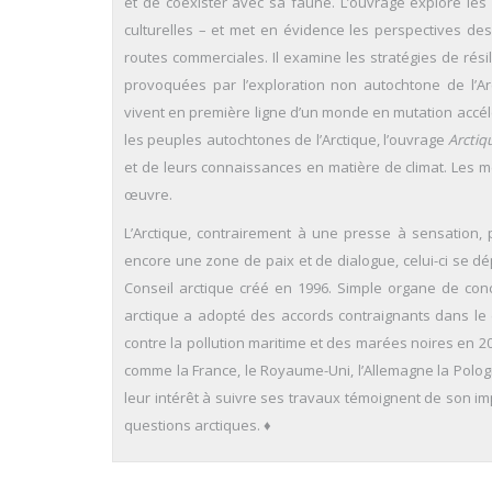
et de coexister avec sa faune. L’ouvrage explore les 
culturelles – et met en évidence les perspectives d
routes commerciales. Il examine les stratégies de rési
provoquées par l’exploration non autochtone de l’Arc
vivent en première ligne d’un monde en mutation accél
les peuples autochtones de l’Arctique, l’ouvrage
Arctiq
et de leurs connaissances en matière de climat. Les me
œuvre.
L’Arctique, contrairement à une presse à sensation, 
encore une zone de paix et de dialogue, celui-ci se d
Conseil arctique créé en 1996. Simple organe de conc
arctique a adopté des accords contraignants dans le
contre la pollution maritime et des marées noires en 2
comme la France, le Royaume-Uni, l’Allemagne la Polog
leur intérêt à suivre ses travaux témoignent de son im
questions arctiques. ♦