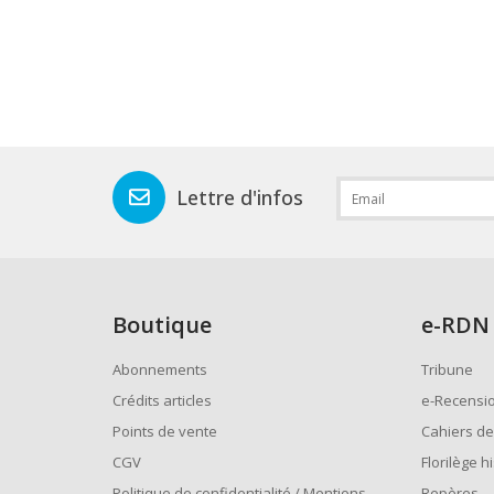
Lettre d'infos
Boutique
e
-RDN
Abonnements
Tribune
Crédits articles
e-Recensi
Points de vente
Cahiers de
CGV
Florilège h
Politique de confidentialité / Mentions
Repères