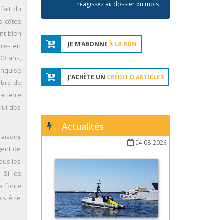
réagissez au dossier du mois
 fait du
s côtes
nt bien
JE M'ABONNE
À LA RDN
ures en
00 ans,
anquise
J'ACHÈTE UN
CRÉDIT D'ARTICLES
ibre de
la terre
lui des
Actualités
maisons
04-08-2026
gent de
tous les
 Si les
a fonte
is être