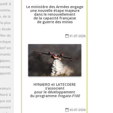
ppelé à
Le ministère des Armées engage
’homme,
une nouvelle étape majeure
dans le renouvellement
, de la
de la capacité française
de guerre des mines
le plus
ne étude
lles du
31-07-2026
Arctique
e km² en
e maints
égiques,
nental,
apports
HYNAERO et LATECOERE
s’associent
’auteurs
pour le développement
 Nord à
du programme
Fregate-F100
ique est
nnement
30-07-2026