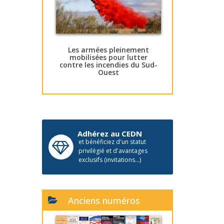
Les armées pleinement
mobilisées pour lutter
contre les incendies du Sud-
Ouest
Adhérez au CEDN
et bénéficiez d'un statut
privilégié et d'avantages
exclusifs (invitations...)
Anciens numéros