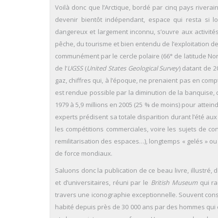
Voilà donc que l’Arctique, bordé par cinq pays rivera
devenir bientôt indépendant, espace qui resta si lo
dangereux et largement inconnu, s’ouvre aux activités 
pêche, du tourisme et bien entendu de l’exploitation d
communément par le cercle polaire (66° de latitude Nord
de l’
UGSS
(
United States Geological Survey
) datant de 
gaz, chiffres qui, à l’époque, ne prenaient pas en compt
est rendue possible par la diminution de la banquise, d
1979 à 5,9 millions en 2005 (25 % de moins) pour attein
experts prédisent sa totale disparition durant l’été aux e
les compétitions commerciales, voire les sujets de co
remilitarisation des espaces…), longtemps « gelés » ou
de force mondiaux.
Saluons donc la publication de ce beau livre, illustré, d
et d’universitaires, réuni par le
British Museum
qui ra
travers une iconographie exceptionnelle. Souvent consid
habité depuis près de 30 000 ans par des hommes qui o