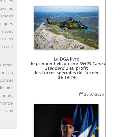
rciales
uvelles
rapides
ctiques
on avec
urelles
à cette
La DGA livre
le premier hélicoptère
NH90 Caïman
, reste
Standard 2
au profit
chef du
des forces spéciales de l’armée
de Terre
Conseil
e lutte
26-07-2026
anents,
 montré
ale aux