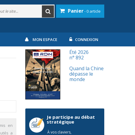
Panier
- 0 article
MON ESPACE
CONNEXION
Été 2026
n° 892
Quand la Chine
dépasse le
monde
Je participe au débat
stratégique
amis en
À vos claviers,
autés a