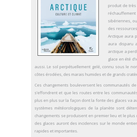
produit de très
réchauffement c
sibériennes, o
des ressources
Arctique aura 
aura disparu 
arctique a perd
glace en été d’i
aussi. Le sol perpétuellement gelé, connu sous le nom
côtes érodées, des marais humides et de grands cratère
Ces changements bouleversent les communautés de l’
s’effondrent et que les routes entre les communauté
plus en plus sur la façon dont la fonte des glaces va av
systèmes météorologiques de la planète sont détermi
changements se produisent en premier lieu et le plus 
des glaces auront des incidences sur le monde entie
rapides et importantes.