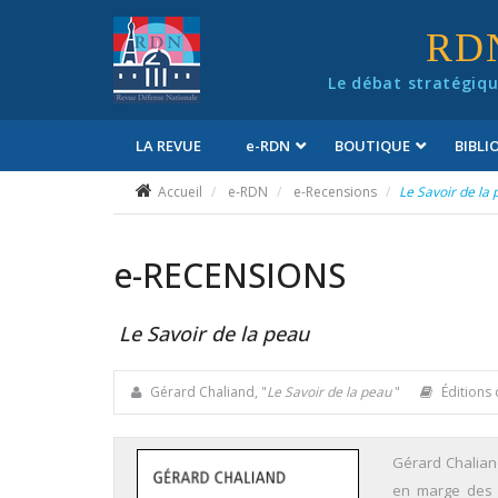
Panneau de gestion des cookies
RD
Le débat stratégiqu
LA REVUE
e
-RDN
BOUTIQUE
BIBL
Conditions générales de vente
Accueil
e-RDN
e-Recensions
Le Savoir de la
e
-RECENSIONS
Le Savoir de la peau
Gérard Chaliand, "
Le Savoir de la peau
"
Éditions 
Gérard Chalian
en marge des i