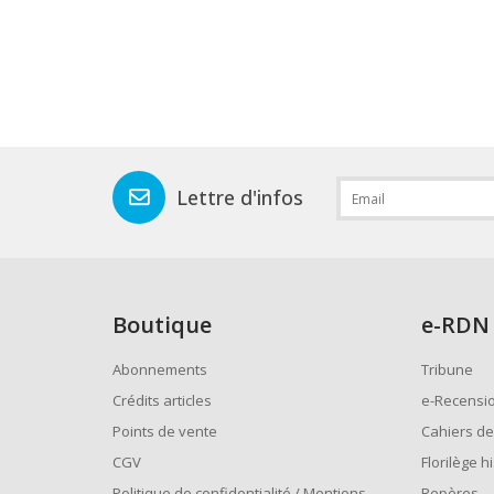
Lettre d'infos
Boutique
e
-RDN
Abonnements
Tribune
Crédits articles
e-Recensi
Points de vente
Cahiers de
CGV
Florilège h
Politique de confidentialité / Mentions
Repères