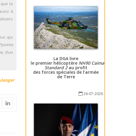
 que la
aussi à
liciers
ur, qui
Ppointe
ue, d’un
La DGA livre
le premier hélicoptère
NH90 Caïman
Standard 2
au profit
des forces spéciales de l’armée
de Terre
ulanger
26-07-2026