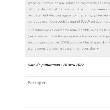
grâce au pétrole et aux relations commerciales tendu
période de paix et de prospérité a non seulement co
l’empâtement des courageux combattants, qui tenaient 
penauds et embourgeoisés quand
Daech
surgit en for
Si l’écriture de ce deuxième tome semble avoir coûté à
(re)découvre une autre époque à la fois lointaine et 
du couteau
a paru en 2012), scandent les étapes d’un iti
grand monsieur des relations internationales. ♦
Date de publication : 26 avril 2022
Partager...