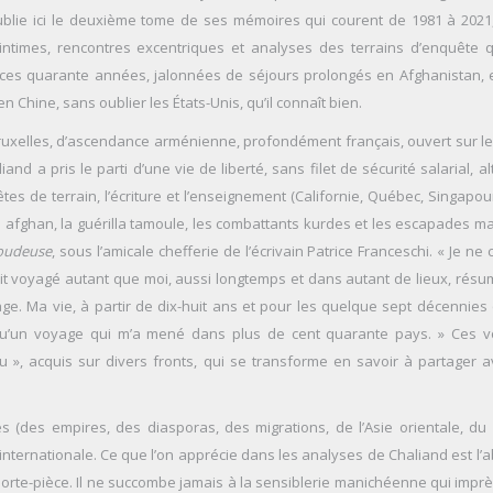
 publie ici le deuxième tome de ses mémoires qui courent de 1981 à 2021
 intimes, rencontres excentriques et analyses des terrains d’enquête qu
ces quarante années, jalonnées de séjours prolongés en Afghanistan, e
 Chine, sans oublier les États-Unis, qu’il connaît bien.
ruxelles, d’ascendance arménienne, profondément français, ouvert sur le
nd a pris le parti d’une vie de liberté, sans filet de sécurité salarial, a
es de terrain, l’écriture et l’enseignement (Californie, Québec, Singapour,
 afghan, la guérilla tamoule, les combattants kurdes et les escapades ma
oudeuse
, sous l’amicale chefferie de l’écrivain Patrice Franceschi. « Je ne
t voyagé autant que moi, aussi longtemps et dans autant de lieux, résume
rage. Ma vie, à partir de dix-huit ans et pour les quelque sept décennies 
 qu’un voyage qui m’a mené dans plus de cent quarante pays. » Ces 
u », acquis sur divers fronts, qui se transforme en savoir à partager a
tes (des empires, des diasporas, des migrations, de l’Asie orientale, d
nternationale. Ce que l’on apprécie dans les analyses de Chaliand est l’
porte-pièce. Il ne succombe jamais à la sensiblerie manichéenne qui impr