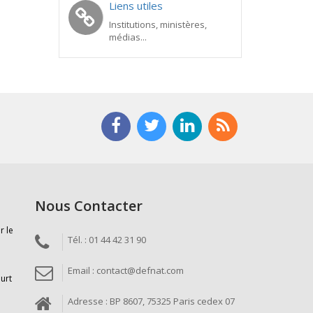
Liens utiles
Institutions, ministères,
médias...
Nous Contacter
r le
Tél. : 01 44 42 31 90
Email : contact@defnat.com
ourt
Adresse : BP 8607, 75325 Paris cedex 07