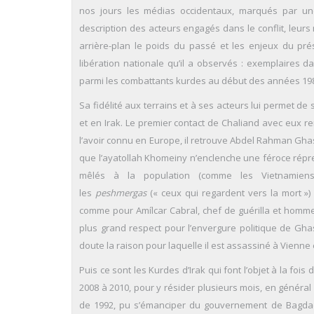
nos jours les médias occidentaux, marqués par une
description des acteurs engagés dans le conflit, leurs 
arrière-plan le poids du passé et les enjeux du pré
libération nationale qu’il a observés : exemplaires d
parmi les combattants kurdes au début des années 19
Sa fidélité aux terrains et à ses acteurs lui permet de 
et en Irak. Le premier contact de Chaliand avec eux r
l’avoir connu en Europe, il retrouve Abdel Rahman Gha
que l’ayatollah Khomeiny n’enclenche une féroce répre
mêlés à la population (comme les Vietnamiens)
les
peshmergas
(« ceux qui regardent vers la mort ») 
comme pour Amílcar Cabral, chef de guérilla et homme 
plus grand respect pour l’envergure politique de Ghas
doute la raison pour laquelle il est assassiné à Vienne
Puis ce sont les Kurdes d’Irak qui font l’objet à la fois 
2008 à 2010, pour y résider plusieurs mois, en général à
de 1992, pu s’émanciper du gouvernement de Bagdad, 