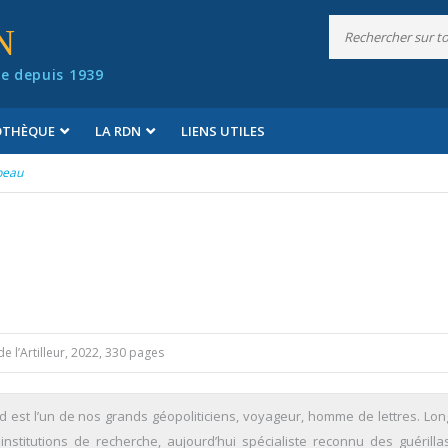
N
e depuis 1939
IOTHÈQUE
LA RDN
LIENS UTILES
 peau
de l’Artilleur, 2022, 330 pages
d est l’un de nos grands géopoliticiens, voyageur, homme de lettres. Lo
nstitutions de recherche, aujourd’hui spécialiste reconnu des guérilla