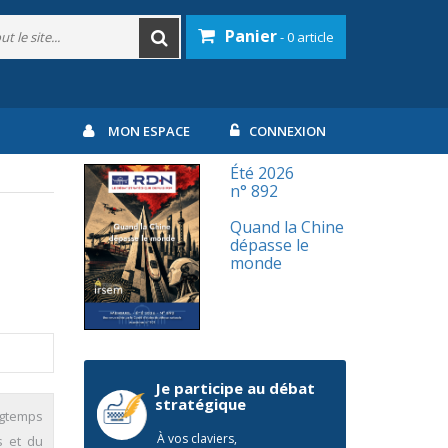
Panier
- 0 article
MON ESPACE
CONNEXION
Été 2026
n° 892
Quand la Chine
dépasse le
monde
Je participe au débat
stratégique
ngtemps
À vos claviers,
s et du