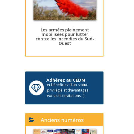
Les armées pleinement
mobilisées pour lutter
contre les incendies du Sud-
Ouest
Adhérez au CEDN
et bénéficiez d'un statut
privilégié et d'avantages
exclusifs (invitations...)
Anciens numéros