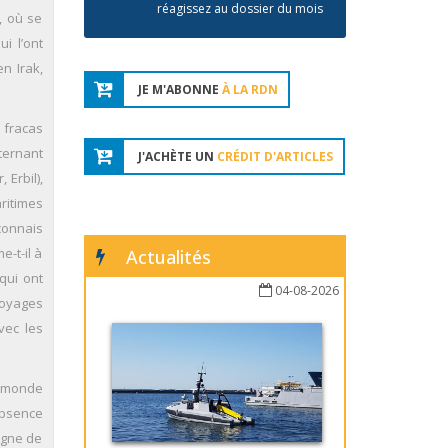
réagissez au dossier du mois
, où se
i l’ont
n Irak,
JE M'ABONNE
À LA RDN
 fracas
lternant
J'ACHÈTE UN
CRÉDIT D'ARTICLES
 Erbil),
ritimes
 connais
-t-il à
Actualités
qui ont
04-08-2026
voyages
vec les
u monde
absence
ègne de