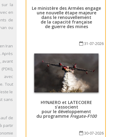
 sur la
Le ministère des Armées engage
 avec en
une nouvelle étape majeure
dans le renouvellement
ents de
de la capacité française
de guerre des mines
ghan ou
31-07-2026
 en Iran
. Après
, avant
(PDKI),
e avec
e. Tout
este le
st sans
HYNAERO et LATECOERE
s’associent
pour le développement
du programme
Fregate-F100
 sauf de
à partir
conomie
30-07-2026