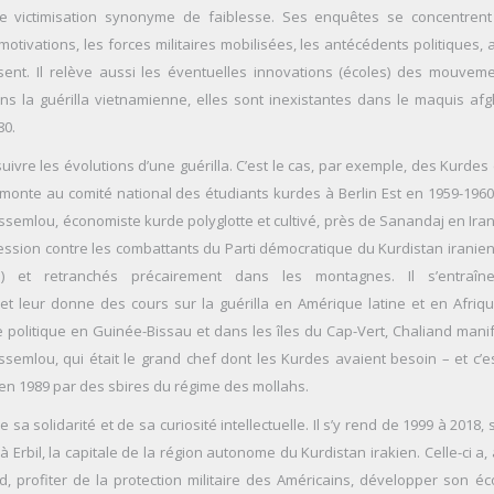
 victimisation synonyme de faiblesse. Ses enquêtes se concentrent
motivations, les forces militaires mobilisées, les antécédents politiques,
sent. Il relève aussi les éventuelles innovations (écoles) des mouvem
ans la guérilla vietnamienne, elles sont inexistantes dans le maquis af
80.
suivre les évolutions d’une guérilla. C’est le cas, par exemple, des Kurdes
emonte au comité national des étudiants kurdes à Berlin Est en 1959-1960
ssemlou, économiste kurde polyglotte et cultivé, près de Sanandaj en Iran
ssion contre les combattants du Parti démocratique du Kurdistan iranien 
 et retranchés précairement dans les montagnes. Il s’entraîn
et leur donne des cours sur la guérilla en Amérique latine et en Afriqu
politique en Guinée-Bissau et dans les îles du Cap-Vert, Chaliand manif
semlou, qui était le grand chef dont les Kurdes avaient besoin – et c’e
 en 1989 par des sbires du régime des mollahs.
de sa solidarité et de sa curiosité intellectuelle. Il s’y rend de 1999 à 2018,
 Erbil, la capitale de la région autonome du Kurdistan irakien. Celle-ci a, 
profiter de la protection militaire des Américains, développer son é