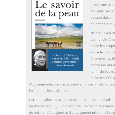
terrorisme, il
croisent récits
occupé durant 
en Arménie ou en
Né en 1934 à B
du monde, Chalia
entre les enquêt
entre le maquis
à bord de
La B
personne qui ai
la fin de l’ouv
suivi, n’a été
d’outre-mondes se cristallisent en « savoir de la pea
lecteurs ou les auditeurs.
Livres et atlas, souvent co-écrits avec des spécialis
méditerranéen…), lui ont apporté une reconnaissance i
de prisme idéologique et d’engagement militant à l’em