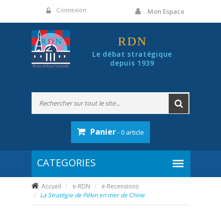
Panneau de gestion des cookies
Connexion
Mon Espace
RDN
Le débat stratégique
depuis 1939
Panier
- 0 article
Accueil
e-RDN
e-Recensions
La Stratégie de Pékin en mer de Chine