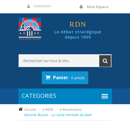
Panneau de gestion des cookies
Connexion
Mon Espace
RDN
Le débat stratégique
depuis 1939
Panier
- 0 article
Accueil
e-RDN
e-Recensions
Ukraine-Russie – La carte mentale du duel