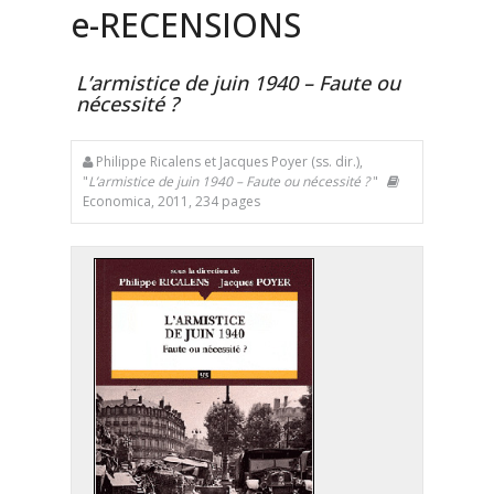
e
-RECENSIONS
L’armistice de juin 1940 – Faute ou
nécessité ?
Philippe Ricalens et Jacques Poyer (ss. dir.),
"
L’armistice de juin 1940 – Faute ou nécessité ?
"
Economica, 2011, 234 pages