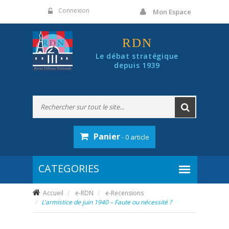
Panneau de gestion des cookies
Connexion
Mon Espace
RDN
Le débat stratégique
depuis 1939
Panier
- 0 article
Accueil
e-RDN
e-Recensions
L’armistice de juin 1940 – Faute ou nécessité ?