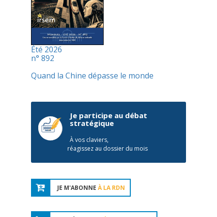
Été 2026
n° 892
Quand la Chine dépasse le monde
Je participe au débat
stratégique
À vos claviers,
réagissez au dossier du mois
JE M'ABONNE
À LA RDN