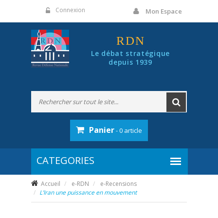
Panneau de gestion des cookies
Connexion
Mon Espace
RDN
Le débat stratégique
depuis 1939
Panier
- 0 article
Accueil
e-RDN
e-Recensions
L’Iran une puissance en mouvement