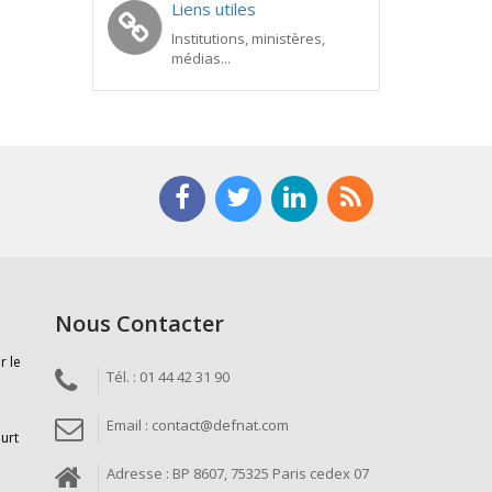
Liens utiles
Institutions, ministères,
médias...
Nous Contacter
r le
Tél. : 01 44 42 31 90
Email : contact@defnat.com
ourt
Adresse : BP 8607, 75325 Paris cedex 07