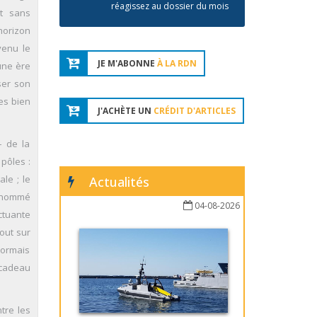
réagissez au dossier du mois
nt sans
’horizon
venu le
JE M'ABONNE
À LA RDN
une ère
iser son
res bien
J'ACHÈTE UN
CRÉDIT D'ARTICLES
– de la
 pôles :
ale ; le
Actualités
si nommé
04-08-2026
uctuante
out sur
sormais
 cadeau
ntre les