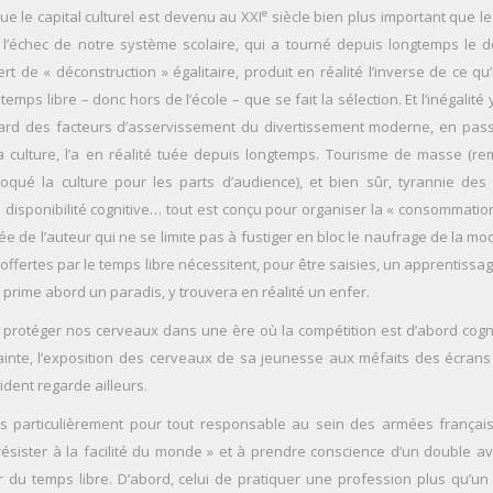
e
 le capital culturel est devenu au XXI
siècle bien plus important que le
e l’échec de notre système scolaire, qui a tourné depuis longtemps le d
t de « déconstruction » égalitaire, produit en réalité l’inverse de ce qu’i
temps libre – donc hors de l’école – que se fait la sélection. Et l’inégalité
 fard des facteurs d’asservissement du divertissement moderne, en pas
 la culture, l’a en réalité tuée depuis longtemps. Tourisme de masse (r
troqué la culture pour les parts d’audience), et bien sûr, tyrannie des
 disponibilité cognitive… tout est conçu pour organiser la « consommatio
e de l’auteur qui ne se limite pas à fustiger en bloc le naufrage de la mo
ffertes par le temps libre nécessitent, pour être saisies, un apprentissa
de prime abord un paradis, y trouvera en réalité un enfer.
protéger nos cerveaux dans une ère où la compétition est d’abord cogni
ntrainte, l’exposition des cerveaux de sa jeunesse aux méfaits des écrans
dent regarde ailleurs.
us particulièrement pour tout responsable au sein des armées français
ésister à la facilité du monde » et à prendre conscience d’un double a
du temps libre. D’abord, celui de pratiquer une profession plus qu’un 