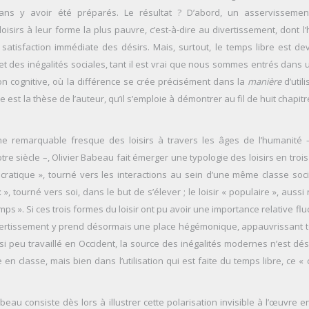
ns y avoir été préparés. Le résultat ? D’abord, un asservisseme
oisirs à leur forme la plus pauvre, c’est-à-dire au divertissement, dont l
a satisfaction immédiate des désirs. Mais, surtout, le temps libre est de
 des inégalités sociales, tant il est vrai que nous sommes entrés dans 
on cognitive, où la différence se crée précisément dans la
manière
d’util
le est la thèse de l’auteur, qu’il s’emploie à démontrer au fil de huit chapit
e remarquable fresque des loisirs à travers les âges de l’humanité 
tre siècle –, Olivier Babeau fait émerger une typologie des loisirs en trois
stocratique », tourné vers les interactions au sein d’une même classe soci
x », tourné vers soi, dans le but de s’élever ; le loisir « populaire », aus
mps ». Si ces trois formes du loisir ont pu avoir une importance relative fl
ivertissement y prend désormais une place hégémonique, appauvrissant t
 peu travaillé en Occident, la source des inégalités modernes n’est dé
en classe, mais bien dans l’utilisation qui est faite du temps libre, ce «
eau consiste dès lors à illustrer cette polarisation invisible à l’œuvre e