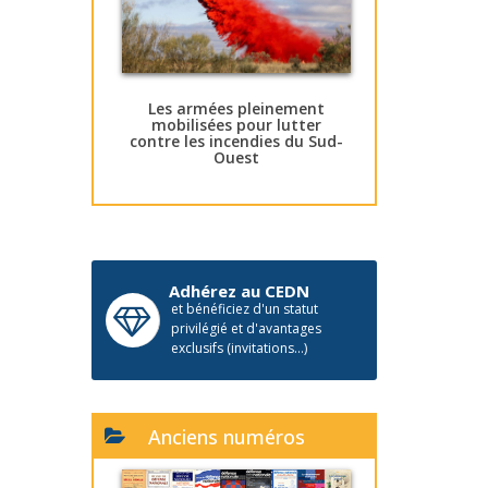
Les armées pleinement
mobilisées pour lutter
contre les incendies du Sud-
Ouest
Adhérez au CEDN
et bénéficiez d'un statut
privilégié et d'avantages
exclusifs (invitations...)
Anciens numéros