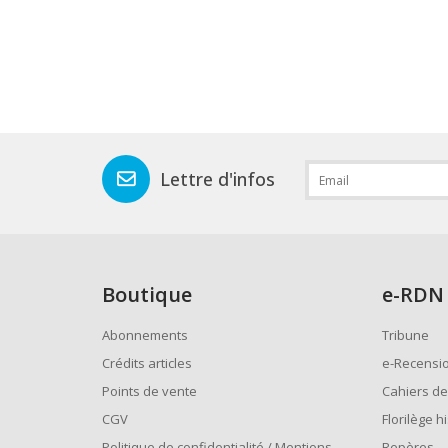
Lettre d'infos
Boutique
e
-RDN
Abonnements
Tribune
Crédits articles
e-Recensi
Points de vente
Cahiers de
CGV
Florilège h
Politique de confidentialité / Mentions
Repères