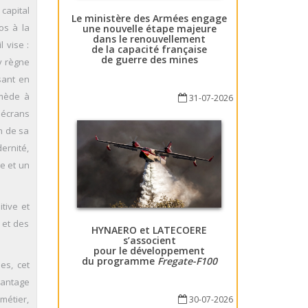
 capital
Le ministère des Armées engage
os à la
une nouvelle étape majeure
dans le renouvellement
l vise :
de la capacité française
de guerre des mines
 y règne
sant en
emède à
31-07-2026
 écrans
n de sa
dernité,
ge et un
tive et
 et des
HYNAERO et LATECOERE
s’associent
pour le développement
du programme
Fregate-F100
es, cet
vantage
métier,
30-07-2026