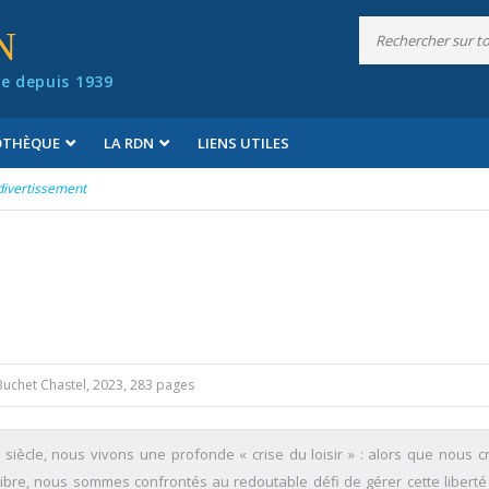
N
e depuis 1939
IOTHÈQUE
LA RDN
LIENS UTILES
divertissement
uchet Chastel, 2023, 283 pages
siècle, nous vivons une profonde « crise du loisir » : alors que nous c
ibre, nous sommes confrontés au redoutable défi de gérer cette liberté 