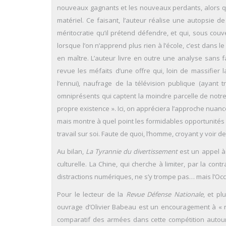
nouveaux gagnants et les nouveaux perdants, alors que
matériel. Ce faisant, l’auteur réalise une autopsie d
méritocratie qu’il prétend défendre, et qui, sous couver
lorsque l’on n’apprend plus rien à l’école, c’est dans le 
en maître. L’auteur livre en outre une analyse sans
revue les méfaits d’une offre qui, loin de massifier
l’ennui), naufrage de la télévision publique (ayant 
omniprésents qui captent la moindre parcelle de notre
propre existence ». Ici, on appréciera l’approche nuancé
mais montre à quel point les formidables opportunités o
travail sur soi. Faute de quoi, l’homme, croyant y voir 
Au bilan,
La Tyrannie du divertissement
est un appel à 
culturelle. La Chine, qui cherche à limiter, par la co
distractions numériques, ne s’y trompe pas… mais l’Occi
Pour le lecteur de la
Revue Défense Nationale
, et pl
ouvrage d’Olivier Babeau est un encouragement à « r
comparatif des armées dans cette compétition autour 