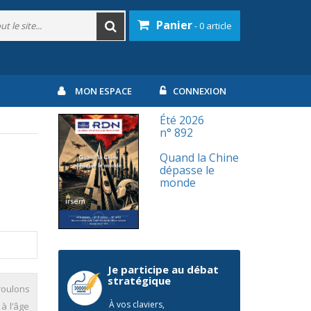
Panier
- 0 article
MON ESPACE
CONNEXION
Été 2026
n° 892
Quand la Chine
dépasse le
monde
Je participe au débat
stratégique
roulons
À vos claviers,
à l’âge