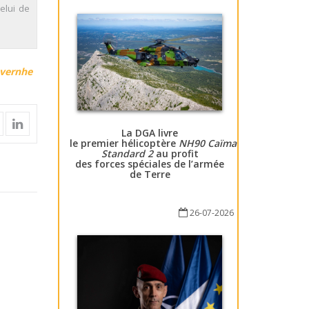
elui de
avernhe
La DGA livre
le premier hélicoptère
NH90 Caïman
Standard 2
au profit
des forces spéciales de l’armée
de Terre
26-07-2026