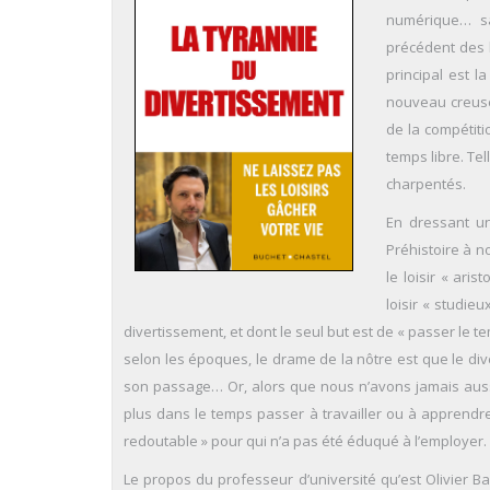
numérique… sa
précédent des l
principal est l
nouveau creuset
de la compétiti
temps libre. Tel
charpentés.
En dressant un
Préhistoire à no
le loisir « ari
loisir « studieu
divertissement, et dont le seul but est de « passer le te
selon les époques, le drame de la nôtre est que le d
son passage… Or, alors que nous n’avons jamais aussi
plus dans le temps passer à travailler ou à apprendre 
redoutable » pour qui n’a pas été éduqué à l’employer.
Le propos du professeur d’université qu’est Olivier Bab