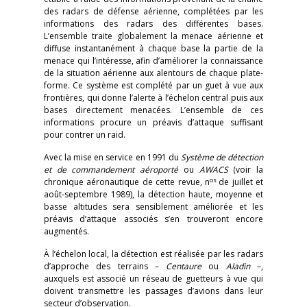
des radars de défense aérienne, complétées par les
informations des radars des différentes bases.
L’ensemble traite globalement la menace aérienne et
diffuse instantanément à chaque base la partie de la
menace qui l’intéresse, afin d’améliorer la connaissance
de la situation aérienne aux alentours de chaque plate-
forme. Ce système est complété par un guet à vue aux
frontières, qui donne l’alerte à l’échelon central puis aux
bases directement menacées. L’ensemble de ces
informations procure un préavis d’attaque suffisant
pour contrer un raid.
Avec la mise en service en 1991 du
Système de détection
et de commandement aéroporté
ou
AWACS
(voir la
os
chronique aéronautique de cette revue, n
de juillet et
août-septembre 1989), la détection haute, moyenne et
basse altitudes sera sensiblement améliorée et les
préavis d’attaque associés s’en trouveront encore
augmentés.
À l’échelon local, la détection est réalisée par les radars
d’approche des terrains –
Centaure
ou
Aladin
–,
auxquels est associé un réseau de guetteurs à vue qui
doivent transmettre les passages d’avions dans leur
secteur d’observation.