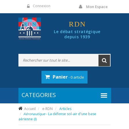
Panneau de gestion des cookies
Connexion
Mon Espace
RDN
Le débat stratégique
depuis 1939
Panier
- 0 article
Accueil
e-RDN
Articles
Aéronautique
- La défense sol-air d'une base
aérienne (I)