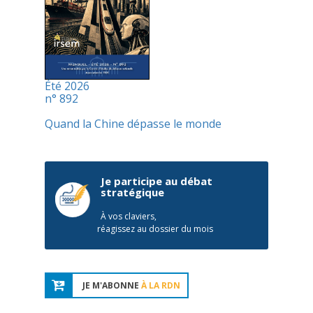
Été 2026
n° 892
Quand la Chine dépasse le monde
Je participe au débat
stratégique
À vos claviers,
réagissez au dossier du mois
JE M'ABONNE
À LA RDN