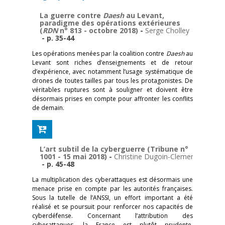
La guerre contre
Daesh
au Levant,
paradigme des opérations extérieures
(
RDN
n° 813 - octobre 2018)
-
Serge Cholley
- p. 35-44
Les opérations menées par la coalition contre
Daesh
au
Levant sont riches d’enseignements et de retour
d’expérience, avec notamment l’usage systématique de
drones de toutes tailles par tous les protagonistes. De
véritables ruptures sont à souligner et doivent être
désormais prises en compte pour affronter les conflits
de demain.
L’art subtil de la cyberguerre (Tribune n°
1001 - 15 mai 2018)
-
Christine Dugoin-Clement
- p. 45-48
La multiplication des cyberattaques est désormais une
menace prise en compte par les autorités françaises.
Sous la tutelle de l’ANSSI, un effort important a été
réalisé et se poursuit pour renforcer nos capacités de
cyberdéfense. Concernant l’attribution des
cyberattaques, la France est plutôt prudente,