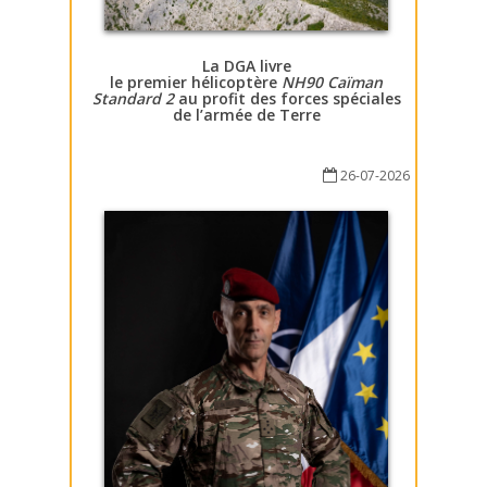
La DGA livre
le premier hélicoptère
NH90 Caïman
Standard 2
au profit des forces spéciales
de l’armée de Terre
26-07-2026