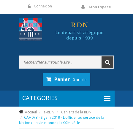
Panneau de gestion des cookies
Connexion
Mon Espace
RDN
Le débat stratégique
depuis 1939
Panier
- 0 article
Accueil
e-RDN
Cahiers de la RDN
CAH073 - Sigem 2019 - L’officier au service de la
Nation dans le monde du XXIe siècle