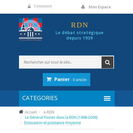
Panneau de gestion des cookies
Connexion
Mon Espace
RDN
Le débat stratégique
depuis 1939
Panier
- 0 article
Accueil
e-RDN
Le Général Poirier dans la RDN (1968-2009)
Dissuasion et puissance moyenne