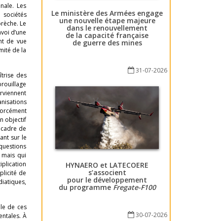
nale. Les
Le ministère des Armées engage
 sociétés
une nouvelle étape majeure
brèche. Le
dans le renouvellement
nvoi d’une
de la capacité française
int de vue
de guerre des mines
mité de la
31-07-2026
îtrise des
brouillage
erviennent
nisations
forcément
n objectif
e cadre de
ant sur le
 questions
, mais qui
iplication
HYNAERO et LATECOERE
s’associent
plicité de
pour le développement
diatiques,
du programme
Fregate-F100
lle de ces
30-07-2026
entales. À