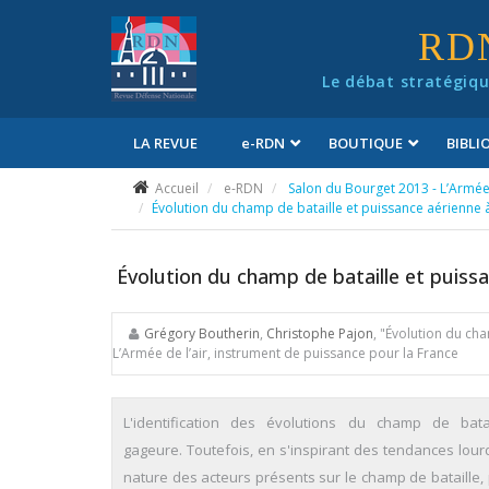
Panneau de gestion des cookies
RD
Le débat stratégiqu
LA REVUE
e
-RDN
BOUTIQUE
BIBL
Conditions générales de vente
Accueil
e-RDN
Salon du Bourget 2013 - L’Armée 
Évolution du champ de bataille et puissance aérienne 
Évolution du champ de bataille et puissa
Grégory Boutherin
,
Christophe Pajon
, "Évolution du ch
L’Armée de l’air, instrument de puissance pour la France
L'identification des évolutions du champ de ba
gageure. Toutefois, en s'inspirant des tendances lourd
nature des acteurs présents sur le champ de bataille, 