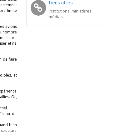
Liens utiles
irectement
re limité
Institutions, ministères,
médias...
des avions
du nombre
meilleure
iser et ne
n de faire
dibles, et
expérience
lliés. Or,
tiel.
réseau de
quand bien
 structure