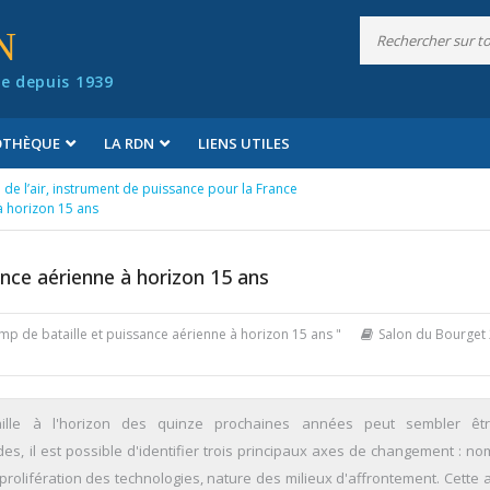
N
e depuis 1939
IOTHÈQUE
LA RDN
LIENS UTILES
de l’air, instrument de puissance pour la France
à horizon 15 ans
nce aérienne à horizon 15 ans
amp de bataille et puissance aérienne à horizon 15 ans "
Salon du Bourget 
taille à l'horizon des quinze prochaines années peut sembler êt
es, il est possible d'identifier trois principaux axes de changement : no
prolifération des technologies, nature des milieux d'affrontement. Cette 