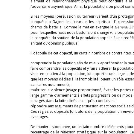
élément de l’environnement physique peut conduire à la t
l’adversaire asymétrique. Ainsi, la population, ou plutôt son 
Si les moyens (persuasion ou terreur) varient d’un protagon
conquête. « Gagner les cœurs et les esprits » : l’expressio
champ de bataille. Comme le met en exergue le
General Sir
pour lesquelles nous nous battons ont changé », la populatio
la conquête du soutien de la population appelle à une redéfini
en tant qu’opinion publique.
Il découle de cet objectif, un certain nombre de contraintes
comprendre la population afin de mieux appréhender la maniè
faire comprendre les objectifs et y faire adhérer la populatio
venir en soutien à la population, lui apporter une large aide
que les moyens dédiés à l’aéromobilité jouent un rôle essent
sanitaires notamment) ;
maîtriser la violence (usage proportionné, éviter les pertes 
large gamme d’armements à effets progressifs ou de mode d’
insurgés dans la lutte d’influence qu’ils conduisent ;
répondre aux arguments de persuasion et actions sociales de 
Ces règles et objectifs font alors de la population un envir
avantages.
De manière spontanée, un certain nombre d’éléments pourra
recentrage de la réflexion stratégique sur la population. Ce