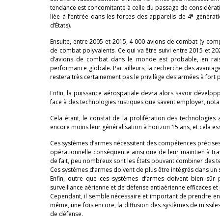
tendance est concomitante à celle du passage de considératio
e
liée à l’entrée dans les forces des appareils de 4
génératio
d’États).
Ensuite, entre 2005 et 2015, 4 000 avions de combat (y comp
de combat polyvalents. Ce qui va être suivi entre 2015 et 2
d’avions de combat dans le monde est probable, en rais
performance globale. Par ailleurs, la recherche des avantag
restera très certainement pas le privilège des armées à fort 
Enfin, la puissance aérospatiale devra alors savoir développ
face à des technologies rustiques que savent employer, nota
Cela étant, le constat de la prolifération des technologie
encore moins leur généralisation à horizon 15 ans, et cela ess
Ces systèmes d’armes nécessitent des compétences précises ré
opérationnelle conséquente ainsi que de leur maintien à trav
de fait, peu nombreux sont les États pouvant combiner des t
Ces systèmes d’armes doivent de plus être intégrés dans un s
Enfin, outre que ces systèmes d’armes doivent bien sûr 
surveillance aérienne et de défense antiaérienne efficaces e
Cependant, il semble nécessaire et important de prendre en 
même, une fois encore, la diffusion des systèmes de missiles
de défense.