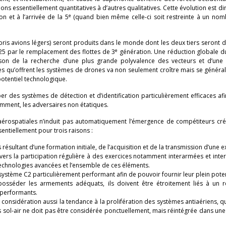
ns essentiellement quantitatives à d’autres qualitatives. Cette évolution est d
e
n et à l’arrivée de la 5
(quand bien même celle-ci soit restreinte à un nomb
ris avions légers) seront produits dans le monde dont les deux tiers seront 
e
025 par le remplacement des flottes de 3
génération. Une réduction globale 
on de la recherche d’une plus grande polyvalence des vecteurs et d’une 
es qu’offrent les systèmes de drones va non seulement croître mais se général
potentiel technologique.
er des systèmes de détection et d’identification particulièrement efficaces afi
mment, les adversaires non étatiques.
s aérospatiales n’induit pas automatiquement l’émergence de compétiteurs cré
entiellement pour trois raisons :
sultant d’une formation initiale, de l’acquisition et de la transmission d’une 
ers la participation régulière à des exercices notamment interarmées et intera
echnologies avancées et l’ensemble de ces éléments.
ystème C2 particulièrement performant afin de pouvoir fournir leur plein poten
posséder les armements adéquats, ils doivent être étroitement liés à un 
t performants.
considération aussi la tendance à la prolifération des systèmes antiaériens, 
 sol-air ne doit pas être considérée ponctuellement, mais réintégrée dans une