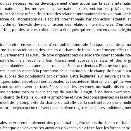
sources nécessaires au développement d’une action sur la scène internatio
ternationales, les mouvements transnationaux, les entreprises privées, les
nature collective même de l’acteur des relations internationales se voit battu en 
e ultime de l’atomisation de la société internationale. Par son action (attentat, e
victime), l’individu devient un acteur des relations internationales. D’un po
arfois, par des acteurs collectifs infra-étatiques qui remettent en cause la légiti
treint cette remise en cause d’un double monopole étatique : celui de la ma
interne. La caractérisation des acteurs du champ de bataille confirme en effet ce 
n-gouvernementales (ONG) de type organisations de solidarité internationale int
ionnelle, mais recueillent leur financement auprès des États et des orga
ures implantées – notamment – dans les États occidentaux. Elles ne sont pas 
ommunication visant à la promotion de leur action sur le champ de bataille a u
ue auprès des populations occidentales. Cette légitimité leur servira dans l
ques nationales et/ou internationales. Les sociétés militaires, bien qu’interven
 contractuelles avec certains États selon des systèmes normatifs distincts,
une certaine mesure sur le champ de bataille. Il s’agit là de deux exemples
e du champ de bataille, qui est le symptôme et l’une des conséquences de la mult
ment de la complexité du champ de bataille est la confrontation d’une multi
propres enjeux qui ne relèvent pas du même registre : militaires, politiques, mé
ipales, et vraisemblablement des plus notables, évolutions du champ de batai
tatique des adversaires auxquels doivent avoir à faire face les forces occid