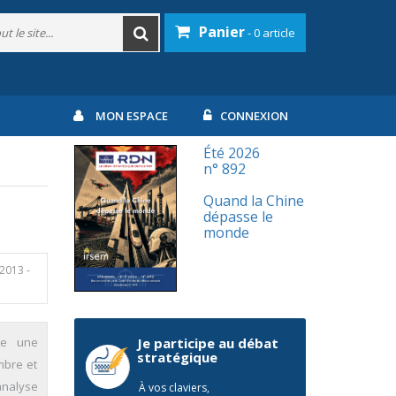
Panier
- 0 article
MON ESPACE
CONNEXION
Été 2026
n° 892
Quand la Chine
dépasse le
monde
2013 -
re une
Je participe au débat
stratégique
mbre et
analyse
À vos claviers,