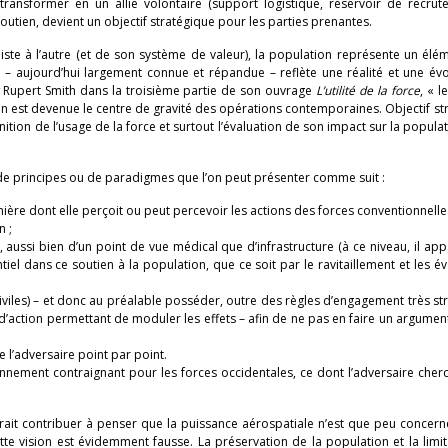
ransformer en un allié volontaire (support logistique, réservoir de recrut
soutien, devient un objectif stratégique pour les parties prenantes.
iste à l’autre (et de son système de valeur), la population représente un élé
n – aujourd’hui largement connue et répandue – reflète une réalité et une év
Rupert Smith dans la troisième partie de son ouvrage
L’utilité de la force
, « l
n est devenue le centre de gravité des opérations contemporaines. Objectif st
tion de l’usage de la force et surtout l’évaluation de son impact sur la populat
, de principes ou de paradigmes que l’on peut présenter comme suit :
re dont elle perçoit ou peut percevoir les actions des forces conventionnelles
n ;
, aussi bien d’un point de vue médical que d’infrastructure (à ce niveau, il app
iel dans ce soutien à la population, que ce soit par le ravitaillement et les é
civiles) – et donc au préalable posséder, outre des règles d’engagement très str
action permettant de moduler les effets – afin de ne pas en faire un argumen
l’adversaire point par point.
onnement contraignant pour les forces occidentales, ce dont l’adversaire cherc
it contribuer à penser que la puissance aérospatiale n’est que peu concern
tte vision est évidemment fausse. La préservation de la population et la limi