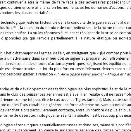
evrait continuer à être à même de faire face à des adversaires possédant un 
e, ou bien encore alliant, selon les moments ou les domaines d’actions, la t
ations les plus industrialisées.
e technologique reste un facteur clé dans la conduite de la guerre et central dan
(1)
lus fort
–, la question du nombre de compétiteurs et de la forme de leur co
es reste entière. La ou les réponses fluctuent et résultent de la prise en comp
 disponibles (ce qui renvoie partiellement à la nature étatique ou non-ét
r, Chef d’état-major de l’Armée de l’air, en soulignant que « [l]e combat pour l
se à un adversaire dans ce milieu doit se signer et préparer son affrontemen
es dans lesquels des modes d’action asymétriques fragilisent les équilibres,
le est démonstrative. La loi du plus fort en reste l’élément déterminant » :
incipes pour guider la réflexion » in
Air & Space Power Journal – Afrique et fra
herche et du développement des technologies les plus sophistiqués et de la mu
ns le club des puissances aériennes est élevé. Il en résulte qu’il ne rassemb
érienne comme tel peut être le cas avec les Tigres tamouls). Mais, cette condi
 compte que les États capable de générer une force aérienne pouvant accomplir a
deviendrait alors particulièrement contrasté, entre un nombre de plus en plus
e forme de désert technologique. En réalité, la situation est beaucoup plus nua
technologies aéronautiques, essentiellement russes et chinoises, même si la prolifé
, et inévitablement, en cause la supériorité aérienne des forces occidental