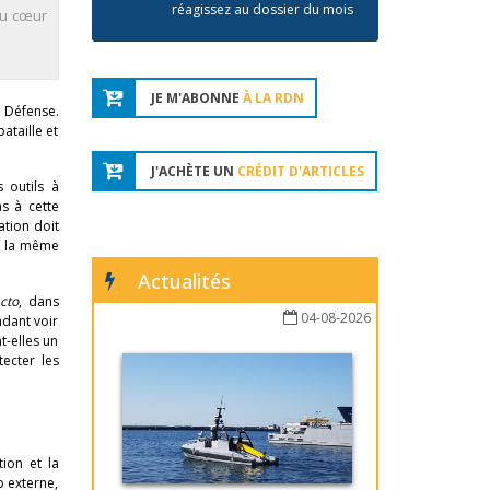
réagissez au dossier du mois
au cœur
JE M'ABONNE
À LA RDN
a Défense.
ataille et
J'ACHÈTE UN
CRÉDIT D'ARTICLES
 outils à
s à cette
ation doit
on la même
Actualités
cto
, dans
04-08-2026
ndant voir
t-elles un
tecter les
ion et la
p externe,