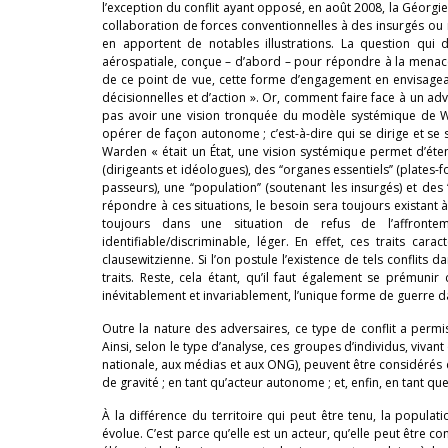
l’exception du conflit ayant opposé, en août 2008, la Géorgie 
collaboration de forces conventionnelles à des insurgés ou m
en apportent de notables illustrations. La question qui 
aérospatiale, conçue – d’abord – pour répondre à la menace
de ce point de vue, cette forme d’engagement en envisagea
décisionnelles et d’action ». Or, comment faire face à un ad
pas avoir une vision tronquée du modèle systémique de Wa
opérer de façon autonome ; c’est-à-dire qui se dirige et se
Warden « était un État, une vision systémique permet d’ét
(dirigeants et idéologues), des ‘‘organes essentiels’’ (plates
passeurs), une ‘‘population’’ (soutenant les insurgés) et de
répondre à ces situations, le besoin sera toujours existant 
toujours dans une situation de refus de l’affrontem
identifiable/discriminable, léger. En effet, ces traits car
clausewitzienne. Si l’on postule l’existence de tels conflits
traits. Reste, cela étant, qu’il faut également se prémuni
inévitablement et invariablement, l’unique forme de guerre 
Outre la nature des adversaires, ce type de conflit a permi
Ainsi, selon le type d’analyse, ces groupes d’individus, vivan
nationale, aux médias et aux ONG), peuvent être considérés de
de gravité ; en tant qu’acteur autonome ; et, enfin, en tant qu
À la différence du territoire qui peut être tenu, la populat
évolue. C’est parce qu’elle est un acteur, qu’elle peut être 