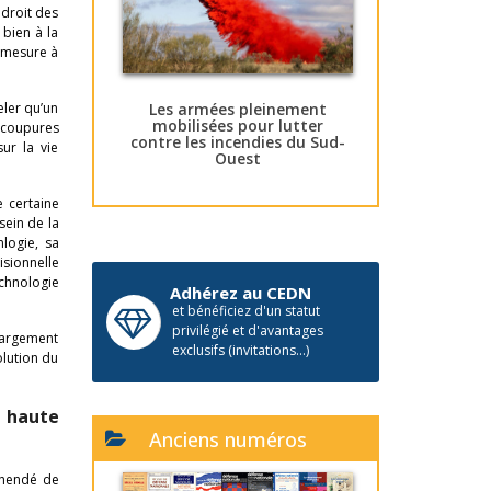
 droit des
 bien à la
e mesure à
Les armées pleinement
eler qu’un
mobilisées pour lutter
s coupures
contre les incendies du Sud-
ur la vie
Ouest
e certaine
sein de la
nlogie, sa
isionnelle
chnologie
Adhérez au CEDN
et bénéficiez d'un statut
privilégié et d'avantages
largement
exclusifs (invitations...)
olution du
t haute
Anciens numéros
éhendé de