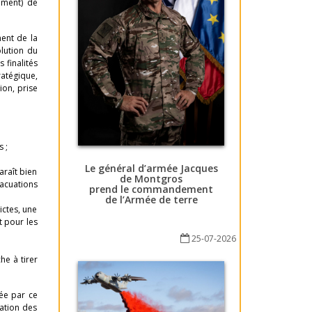
ement) de
ment de la
olution du
es finalités
ratégique,
ion, prise
 ;
Le général d’armée Jacques
araît bien
de Montgros
vacuations
prend le commandement
de l’Armée de terre
ictes, une
t pour les
25-07-2026
he à tirer
ée par ce
tation des