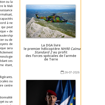
tion ou la
re le Mali
puissance
rmalisait,
capacités
abord à ne
 qui peut
pique » de
leadership
cier ou de
 moyens de
La DGA livre
tique sera
le premier hélicoptère
NH90 Caïman
Standard 2
au profit
cilement
des forces spéciales de l’armée
rminologie
de Terre
sédant ces
mme étant,
26-07-2026
ligérants.
locales ou
ire centre
tionnalité
bjet ou un