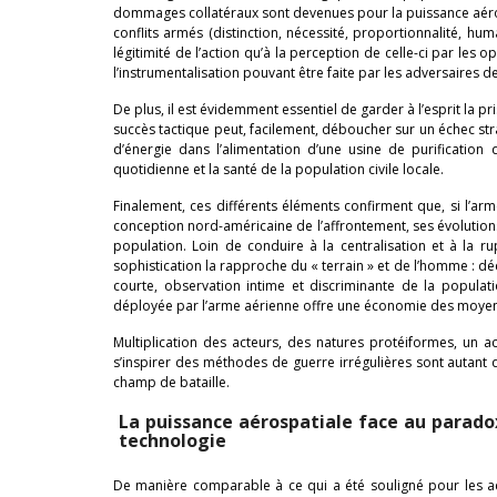
dommages collatéraux sont devenues pour la puissance aérospa
conflits armés (distinction, nécessité, proportionnalité, hum
légitimité de l’action qu’à la perception de celle-ci par le
l’instrumentalisation pouvant être faite par les adversaires 
De plus, il est évidemment essentiel de garder à l’esprit la 
succès tactique peut, facilement, déboucher sur un échec str
d’énergie dans l’alimentation d’une usine de purificatio
quotidienne et la santé de la population civile locale.
Finalement, ces différents éléments confirment que, si l’arme
conception nord-américaine de l’affrontement, ses évolutions
population. Loin de conduire à la centralisation et à la ru
sophistication la rapproche du « terrain » et de l’homme : d
courte, observation intime et discriminante de la populati
déployée par l’arme aérienne offre une économie des moyens
Multiplication des acteurs, des natures protéiformes, un 
s’inspirer des méthodes de guerre irrégulières sont autant 
champ de bataille.
La puissance aérospatiale face au paradox
technologie
De manière comparable à ce qui a été souligné pour les a