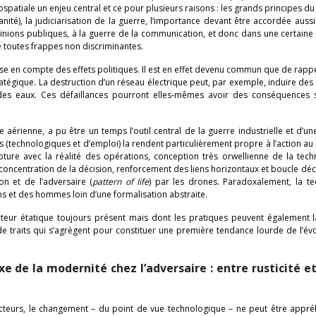
tiale un enjeu central et ce pour plusieurs raisons : les grands principes du
anité), la judiciarisation de la guerre, l’importance devant être accordée aussi
s opinions publiques, à la guerre de la communication, et donc dans une certain
de toutes frappes non discriminantes.
prise en compte des effets politiques. Il est en effet devenu commun que de rapp
atégique. La destruction d’un réseau électrique peut, par exemple, induire de
n des eaux. Ces défaillances pourront elles-mêmes avoir des conséquences s
 aérienne, a pu être un temps l’outil central de la guerre industrielle et d’un
 (technologiques et d’emploi) la rendent particulièrement propre à l’action au 
pture avec la réalité des opérations, conception très orwellienne de la tech
éconcentration de la décision, renforcement des liens horizontaux et boucle déc
on et de l’adversaire (
pattern of life
) par les drones. Paradoxalement, la te
 et des hommes loin d’une formalisation abstraite.
acteur étatique toujours présent mais dont les pratiques peuvent également 
de traits qui s’agrègent pour constituer une première tendance lourde de l’év
e de la modernité chez l’adversaire : entre rusticité e
cteurs, le changement – du point de vue technologique – ne peut être appr