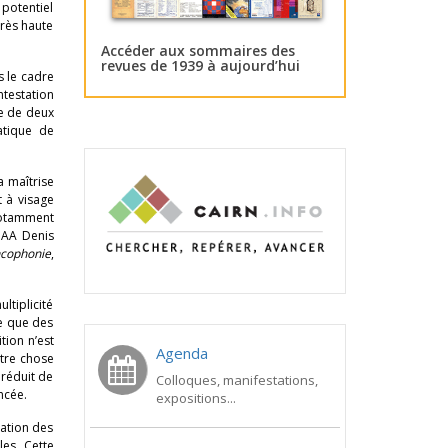
potentiel
rès haute
Accéder aux sommaires des
revues de 1939 à aujourd’hui
s le cadre
ntestation
te de deux
atique de
a maîtrise
t à visage
 notamment
 GAA Denis
ncophonie
,
ltiplicité
le que des
tion n’est
Agenda
utre chose
 réduit de
Colloques, manifestations,
ncée.
expositions...
ration des
es. Cette