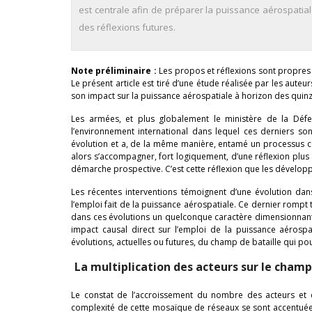
est centrale afin de préparer la puissance aérospatial
des réflexions futures.
Note préliminaire :
Les propos et réflexions sont propres 
Le présent article est tiré d’une étude réalisée par les auteur
son impact sur la puissance aérospatiale à horizon des quin
Les armées, et plus globalement le ministère de la Défe
l’environnement international dans lequel ces derniers so
évolution et a, de la même manière, entamé un processus co
alors s’accompagner, fort logiquement, d’une réflexion plus
démarche prospective. C’est cette réflexion que les dévelop
Les récentes interventions témoignent d’une évolution dans
l’emploi fait de la puissance aérospatiale. Ce dernier rompt
dans ces évolutions un quelconque caractère dimensionnant 
impact causal direct sur l’emploi de la puissance aérospati
évolutions, actuelles ou futures, du champ de bataille qui po
La multiplication des acteurs sur le champ
Le constat de l’accroissement du nombre des acteurs et d
complexité de cette mosaïque de réseaux se sont accentuées 