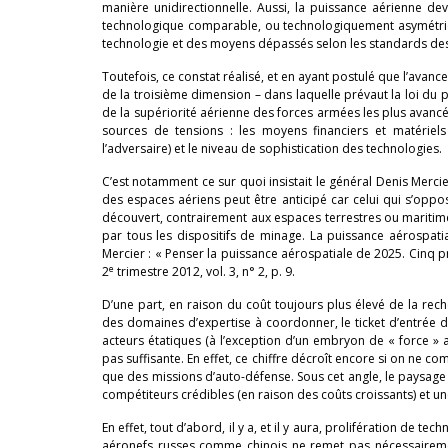
manière unidirectionnelle. Aussi, la puissance aérienne d
technologique comparable, ou technologiquement asymétriqu
technologie et des moyens dépassés selon les standards des n
Toutefois, ce constat réalisé, et en ayant postulé que l’avanc
de la troisième dimension – dans laquelle prévaut la loi du p
de la supériorité aérienne des forces armées les plus avancé
sources de tensions : les moyens financiers et matériels
l’adversaire) et le niveau de sophistication des technologies.
C’est notamment ce sur quoi insistait le général Denis Mercie
des espaces aériens peut être anticipé car celui qui s’oppo
découvert, contrairement aux espaces terrestres ou maritim
par tous les dispositifs de minage. La puissance aérospatia
Mercier : « Penser la puissance aérospatiale de 2025. Cinq pr
e
2
trimestre 2012, vol. 3, n° 2, p. 9.
D’une part, en raison du coût toujours plus élevé de la rec
des domaines d’expertise à coordonner, le ticket d’entrée da
acteurs étatiques (à l’exception d’un embryon de « force » a
pas suffisante. En effet, ce chiffre décroît encore si on ne
que des missions d’auto-défense. Sous cet angle, le paysage 
compétiteurs crédibles (en raison des coûts croissants) et un
En effet, tout d’abord, il y a, et il y aura, prolifération de 
aéronefs russes comme chinois ne remet pas nécessairement