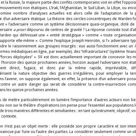
et la Russie, la majeure partie des conflits contemporains voit en effet l’opposi
ouvements non étatiques. L’Irak, l’Afghanistan, le Sud Liban, la Libye, ou enco
domine nombre d’analyses actuelles est alors celle de l’adaptation de la 
 d’un adversaire étatique. La théorie des cercles concentriques de Warden fo
nt « l’adversaire comme un système décisionnaire quasi-organique, doté de 
versaire
a priori
dépourvu de centres de gravité ? La réponse consiste tout d’
rden qui définissait une « entité stratégique » comme « toute organisation
 supporte elle-même ». Comme l’explique Joseph Henrotin, si l’« adversaire ty
endre le raisonnement aux groupes insurgés : eux aussi fonctionnent avec un
-formes médiatiques en ligne, par exemple), des ‘‘infrastructures’’ (système finan
s ‘‘forces déployées’’ ». S’il est donc actuellement important de concevoir les
à l’horizon des quinze prochaines années, horizon auquel l’adversaire non éta
ent direct, fugace, et donc par la même rapide, imprévisible, diffi
actérisent la nature objective des guerres irrégulières, pour employer la te
 dans l’avenir, on suppose également, en effet, la présence d’un adversaire pos
r contre un autre danger qui serait de considérer la contre-insurrection co
dans les quinze prochaines années.
s de mettre particulièrement en lumière l’importance d’autres acteurs non bel
t ou non sur le théâtre d’opérations (on pense pour l’essentiel aux populations 
 trois manières différentes et simultanées : en tant qu’instrument, objectif, vo
e contexte.
ion n’est pas un objet inerte : elle possède son propre caractère et son inten
convaincue par l’une ou l’autre des parties. La considérer seulement comme un o