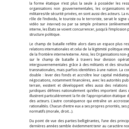
la forme étatique n’est plus la seule à posséder les res
organisations non gouvernementales, les organisations in
militaires/de sécurité privées, en sont aussi des acteurs. La 
rôle de l’individu, le touriste ou le terroriste, serait le sign
vidéo sur
Internet
) ou par sa simple présence (enlèvement, 
interne, les États se voient concurrencer, jusqu’à l’implosion p
structure politique.
Le champ de bataille reflète alors dans un espace plus res
relations internationales et celui de la légitimité politique 
de la frontière interne/externe. Ainsi, les Organisations no
sur le champ de bataille à travers leur division opérat
intergouvernementales grâce à des militants et des struct
transnationales, mais parfois identifiées à une nation. La c
double : lever des fonds et accroître leur capital médiatiq
négociations, notamment financières, avec les autorités publi
terrain, existent et développent elles aussi des relations
juridiques définies nationalement qu’elles importent dans 
illustrent particulièrement la fin de l’appropriation étatiqu
des acteurs. L’autre conséquence qui entraîne un accroisse
rationalités. Chacun d’entre eux a ses propres priorités, ses 
normatifs (morale, droit…).
Du point de vue des parties belligérantes, l’une des princ
dernières années semble évidemment tenir au caractère non-é