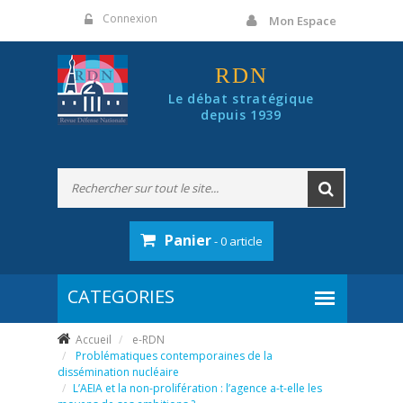
Panneau de gestion des cookies
Connexion
Mon Espace
RDN
Le débat stratégique
depuis 1939
Panier
- 0 article
Accueil
e-RDN
Problématiques contemporaines de la
dissémination nucléaire
L’AEIA et la non-prolifération : l’agence a-t-elle les