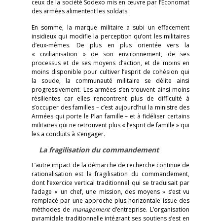
ceux de la société Sodexo mis en œuvre par l’Économat
des armées alimentent les soldats.
En somme, la marque militaire a subi un effacement
insidieux qui modifie la perception qu’ont les militaires
d’eux-mêmes. De plus en plus orientée vers la
« civilianisation » de son environnement, de ses
processus et de ses moyens d’action, et de moins en
moins disponible pour cultiver l’esprit de cohésion qui
la soude, la communauté militaire se délite ainsi
progressivement. Les armées s’en trouvent ainsi moins
résilientes car elles rencontrent plus de difficulté à
s’occuper des familles – c’est aujourd’hui la ministre des
Armées qui porte le Plan famille – et à fidéliser certains
militaires qui ne retrouvent plus « l’esprit de famille » qui
les a conduits à s’engager.
La fragilisation du commandement
L’autre impact de la démarche de recherche continue de
rationalisation est la fragilisation du commandement,
dont l’exercice vertical traditionnel qui se traduisait par
l’adage « un chef, une mission, des moyens » s’est vu
remplacé par une approche plus horizontale issue des
méthodes de
management
d’entreprise. L’organisation
pyramidale traditionnelle intégrant ses soutiens s’est en