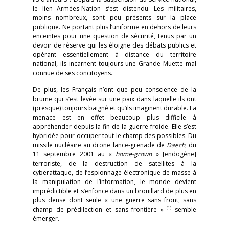
le lien Armées-Nation s’est distendu. Les militaires,
moins nombreux, sont peu présents sur la place
publique. Ne portant plus l’uniforme en dehors de leurs
enceintes pour une question de sécurité, tenus par un
devoir de réserve qui les éloigne des débats publics et
opérant essentiellement à distance du territoire
national, ils incarnent toujours une Grande Muette mal
connue de ses concitoyens.
De plus, les Français n’ont que peu conscience de la
brume qui s’est levée sur une paix dans laquelle ils ont
(presque) toujours baigné et qu’ils imaginent durable. La
menace est en effet beaucoup plus difficile à
appréhender depuis la fin de la guerre froide. Elle s’est
hybridée pour occuper tout le champ des possibles. Du
missile nucléaire au drone lance-grenade de
Daech
, du
11 septembre 2001 au «
home-grown
» [endogène]
terroriste, de la destruction de satellites à la
cyberattaque, de l’espionnage électronique de masse à
la manipulation de l’information, le monde devient
imprédictible et s’enfonce dans un brouillard de plus en
plus dense dont seule « une guerre sans front, sans
(1)
champ de prédilection et sans frontière »
semble
émerger.