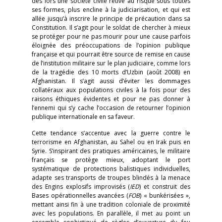
dès lors une société civile rétive au risque sous toutes
ses formes, plus encline à la judiciarisation, et qui est
allée jusqu’à inscrire le principe de précaution dans sa
Constitution. Il s’agit pour le soldat de chercher à mieux
se protéger pour ne pas mourir pour une cause parfois
éloignée des préoccupations de l’opinion publique
française et qui pourrait être source de remise en cause
de l’institution militaire sur le plan judiciaire, comme lors
de la tragédie des 10 morts d’Uzbin (août 2008) en
Afghanistan. Il s’agit aussi d’éviter les dommages
collatéraux aux populations civiles à la fois pour des
raisons éthiques évidentes et pour ne pas donner à
l’ennemi qui s’y cache l’occasion de retourner l’opinion
publique internationale en sa faveur.
Cette tendance s’accentue avec la guerre contre le
terrorisme en Afghanistan, au Sahel ou en Irak puis en
Syrie. S’inspirant des pratiques américaines, le militaire
français se protège mieux, adoptant le port
systématique de protections balistiques individuelles,
adapte ses transports de troupes blindés à la menace
des Engins explosifs improvisés (
IED
) et construit des
Bases opérationnelles avancées (
FOB
) « bunkérisées »,
mettant ainsi fin à une tradition coloniale de proximité
avec les populations. En parallèle, il met au point un