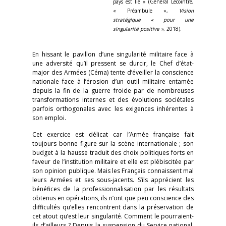
pays est lié » (Général Lecointre,
« Préambule »,
Vision
stratégique « pour une
singularité positive »
, 2018).
En hissant le pavillon d’une singularité militaire face à
une adversité qu’il pressent se durcir, le Chef d’état-
major des Armées (Céma) tente d’éveiller la conscience
nationale face à l’érosion d’un outil militaire entamée
depuis la fin de la guerre froide par de nombreuses
transformations internes et des évolutions sociétales
parfois orthogonales avec les exigences inhérentes à
son emploi.
Cet exercice est délicat car l’Armée française fait
toujours bonne figure sur la scène internationale ; son
budget à la hausse traduit des choix politiques forts en
faveur de l’institution militaire et elle est plébiscitée par
son opinion publique. Mais les Français connaissent mal
leurs Armées et ses sous-jacents. S’ils apprécient les
bénéfices de la professionnalisation par les résultats
obtenus en opérations, ils n’ont que peu conscience des
difficultés qu’elles rencontrent dans la préservation de
cet atout qu’est leur singularité. Comment le pourraient-
ils d’ailleurs ? Depuis la suspension du Service national,