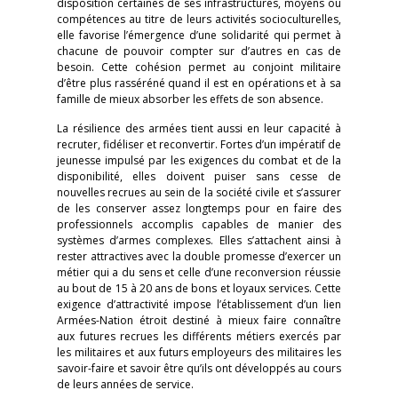
disposition certaines de ses infrastructures, moyens ou
compétences au titre de leurs activités socioculturelles,
elle favorise l’émergence d’une solidarité qui permet à
chacune de pouvoir compter sur d’autres en cas de
besoin. Cette cohésion permet au conjoint militaire
d’être plus rasséréné quand il est en opérations et à sa
famille de mieux absorber les effets de son absence.
La résilience des armées tient aussi en leur capacité à
recruter, fidéliser et reconvertir. Fortes d’un impératif de
jeunesse impulsé par les exigences du combat et de la
disponibilité, elles doivent puiser sans cesse de
nouvelles recrues au sein de la société civile et s’assurer
de les conserver assez longtemps pour en faire des
professionnels accomplis capables de manier des
systèmes d’armes complexes. Elles s’attachent ainsi à
rester attractives avec la double promesse d’exercer un
métier qui a du sens et celle d’une reconversion réussie
au bout de 15 à 20 ans de bons et loyaux services. Cette
exigence d’attractivité impose l’établissement d’un lien
Armées-Nation étroit destiné à mieux faire connaître
aux futures recrues les différents métiers exercés par
les militaires et aux futurs employeurs des militaires les
savoir-faire et savoir être qu’ils ont développés au cours
de leurs années de service.