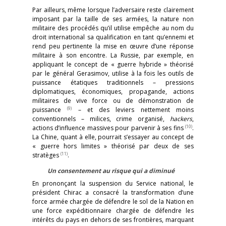
Par ailleurs, même lorsque l’adversaire reste clairement
imposant par la taille de ses armées, la nature non
militaire des procédés qu’il utilise empêche au nom du
droit international sa qualification en tant qu’ennemi et
rend peu pertinente la mise en œuvre d’une réponse
militaire à son encontre. La Russie, par exemple, en
appliquant le concept de « guerre hybride » théorisé
par le général Gerasimov, utilise à la fois les outils de
puissance étatiques traditionnels – pressions
diplomatiques, économiques, propagande, actions
militaires de vive force ou de démonstration de
(9)
puissance
– et des leviers nettement moins
conventionnels – milices, crime organisé,
hackers
,
(10)
actions d’influence massives pour parvenir à ses fins
.
La Chine, quant à elle, pourrait s’essayer au concept de
« guerre hors limites » théorisé par deux de ses
(11)
stratèges
.
Un consentement au risque qui a diminué
En prononçant la suspension du Service national, le
président Chirac a consacré la transformation d’une
force armée chargée de défendre le sol de la Nation en
une force expéditionnaire chargée de défendre les
intérêts du pays en dehors de ses frontières, marquant