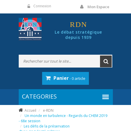
Panneau de gestion des cookies
Connexion
Mon Espace
RDN
Le débat stratégique
depuis 1939
Panier
- 0 article
Accueil
e-RDN
Un monde en turbulence - Regards du CHEM 2019
- 68e session
Les défis de la préservation