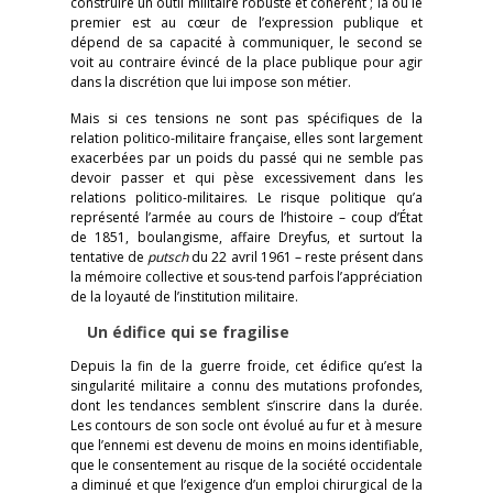
construire un outil militaire robuste et cohérent ; là où le
premier est au cœur de l’expression publique et
dépend de sa capacité à communiquer, le second se
voit au contraire évincé de la place publique pour agir
dans la discrétion que lui impose son métier.
Mais si ces tensions ne sont pas spécifiques de la
relation politico-militaire française, elles sont largement
exacerbées par un poids du passé qui ne semble pas
devoir passer et qui pèse excessivement dans les
relations politico-militaires. Le risque politique qu’a
représenté l’armée au cours de l’histoire – coup d’État
de 1851, boulangisme, affaire Dreyfus, et surtout la
tentative de
putsch
du 22 avril 1961 – reste présent dans
la mémoire collective et sous-tend parfois l’appréciation
de la loyauté de l’institution militaire.
Un édifice qui se fragilise
Depuis la fin de la guerre froide, cet édifice qu’est la
singularité militaire a connu des mutations profondes,
dont les tendances semblent s’inscrire dans la durée.
Les contours de son socle ont évolué au fur et à mesure
que l’ennemi est devenu de moins en moins identifiable,
que le consentement au risque de la société occidentale
a diminué et que l’exigence d’un emploi chirurgical de la