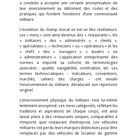
a conduits à accepter une certaine anonymisation de
leur environnement au détriment des codes et des
pratiques qui fondent l’existence d’une communauté
militaire.
L’évolution du champ lexical en est un des révélateurs.
Les « mess » sont ainsi devenus des « restaurants », les
« militaires » des « administrés », « clients »,
« spécialistes », « techniciens » ou « opérateurs » et les
« chefs » des «
managers
», «
leaders
» ou
« administrateurs ». L’application omniprésente des
normes a importé sa cohorte de terminologies
associées : qualité, navigabilité, certification, etc. Les
termes technocratiques – indicateurs, conventions,
marchés, cahiers des charges – ont envahi
l’environnement du militaire, dénaturant son répertoire
originel.
L’environnement physique du militaire s’est lui-même
lentement anonymisé. Les mess catégoriels, reflétant les
traditions et aspirations de chaque corps, ont ainsi
laissé place à des restaurants uniques, comparables à
n’importe quel restaurant d’entreprise. Les véhicules
militaires ont perdu leurs marques distinctives pour être
remplacés par des véhicules de location de gamme