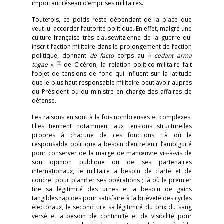
important réseau d’emprises militaires.
Toutefois, ce poids reste dépendant de la place que
veut lui accorder l’autorité politique. En effet, malgré une
culture française très clausewitzienne de la guerre qui
inscrit l’action militaire dans le prolongement de l’action
politique, donnant
de facto
corps au «
cedant arma
(8)
togae
»
de Cicéron, la relation politico-militaire fait
l’objet de tensions de fond qui influent sur la latitude
que le plus haut responsable militaire peut avoir auprès
du Président ou du ministre en charge des affaires de
défense.
Les raisons en sont à la fois nombreuses et complexes.
Elles tiennent notamment aux tensions structurelles
propres à chacune de ces fonctions. Là où le
responsable politique a besoin d’entretenir l’ambiguïté
pour conserver de la marge de manœuvre vis-à-vis de
son opinion publique ou de ses partenaires
internationaux, le militaire a besoin de clarté et de
concret pour planifier ses opérations ; là où le premier
tire sa légitimité des urnes et a besoin de gains
tangibles rapides pour satisfaire à la brièveté des cycles
électoraux, le second tire sa légitimité du prix du sang
versé et a besoin de continuité et de visibilité pour