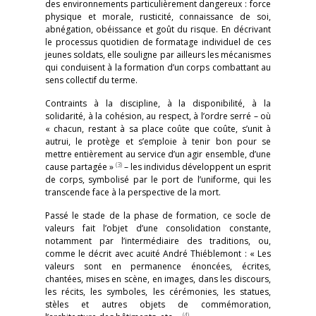
des environnements particulièrement dangereux : force
physique et morale, rusticité, connaissance de soi,
abnégation, obéissance et goût du risque. En décrivant
le processus quotidien de formatage individuel de ces
jeunes soldats, elle souligne par ailleurs les mécanismes
qui conduisent à la formation d’un corps combattant au
sens collectif du terme.
Contraints à la discipline, à la disponibilité, à la
solidarité, à la cohésion, au respect, à l’ordre serré – où
« chacun, restant à sa place coûte que coûte, s’unit à
autrui, le protège et s’emploie à tenir bon pour se
mettre entièrement au service d’un agir ensemble, d’une
(3)
cause partagée »
– les individus développent un esprit
de corps, symbolisé par le port de l’uniforme, qui les
transcende face à la perspective de la mort.
Passé le stade de la phase de formation, ce socle de
valeurs fait l’objet d’une consolidation constante,
notamment par l’intermédiaire des traditions, ou,
comme le décrit avec acuité André Thiéblemont : « Les
valeurs sont en permanence énoncées, écrites,
chantées, mises en scène, en images, dans les discours,
les récits, les symboles, les cérémonies, les statues,
stèles et autres objets de commémoration,
(4)