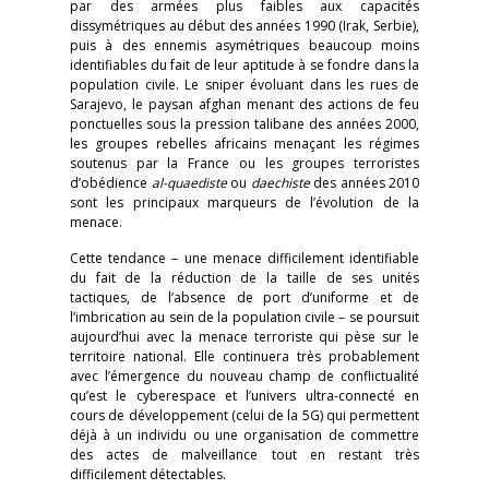
par des armées plus faibles aux capacités
dissymétriques au début des années 1990 (Irak, Serbie),
puis à des ennemis asymétriques beaucoup moins
identifiables du fait de leur aptitude à se fondre dans la
population civile. Le sniper évoluant dans les rues de
Sarajevo, le paysan afghan menant des actions de feu
ponctuelles sous la pression talibane des années 2000,
les groupes rebelles africains menaçant les régimes
soutenus par la France ou les groupes terroristes
d’obédience
al-quaediste
ou
daechiste
des années 2010
sont les principaux marqueurs de l’évolution de la
menace.
Cette tendance – une menace difficilement identifiable
du fait de la réduction de la taille de ses unités
tactiques, de l’absence de port d’uniforme et de
l’imbrication au sein de la population civile – se poursuit
aujourd’hui avec la menace terroriste qui pèse sur le
territoire national. Elle continuera très probablement
avec l’émergence du nouveau champ de conflictualité
qu’est le cyberespace et l’univers ultra-connecté en
cours de développement (celui de la 5G) qui permettent
déjà à un individu ou une organisation de commettre
des actes de malveillance tout en restant très
difficilement détectables.