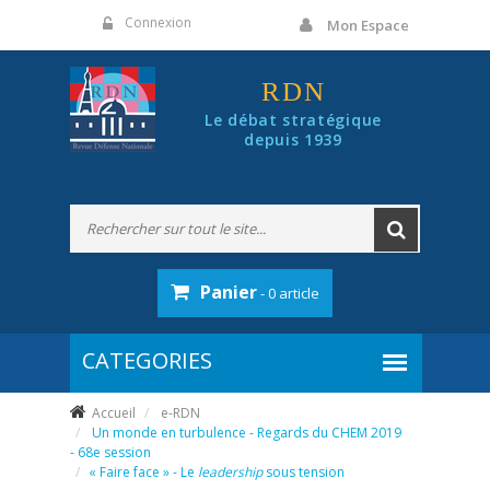
Panneau de gestion des cookies
Connexion
Mon Espace
RDN
Le débat stratégique
depuis 1939
Panier
- 0 article
Accueil
e-RDN
Un monde en turbulence - Regards du CHEM 2019
- 68e session
« Faire face » - Le
leadership
sous tension