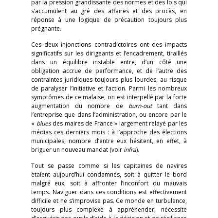
par la pression grandissante des normes et des lois qui
s’accumulent au gré des affaires et des procès, en
réponse à une logique de précaution toujours plus
prégnante.
Ces deux injonctions contradictoires ont des impacts
significatifs sur les dirigeants et l’encadrement, tiraillés
dans un équilibre instable entre, d’un côté une
obligation accrue de performance, et de l’autre des
contraintes juridiques toujours plus lourdes, au risque
de paralyser l’initiative et l’action. Parmi les nombreux
symptômes de ce malaise, on est interpellé par la forte
augmentation du nombre de
burn-out
tant dans
l’entreprise que dans l’administration, ou encore par le
«
blues
des maires de France » largement relayé par les
médias ces derniers mois : à l’approche des élections
municipales, nombre d’entre eux hésitent, en effet, à
briguer un nouveau mandat (voir
infra
).
Tout se passe comme si les capitaines de navires
étaient aujourd’hui condamnés, soit à quitter le bord
malgré eux, soit à affronter l’inconfort du mauvais
temps. Naviguer dans ces conditions est effectivement
difficile et ne s’improvise pas. Ce monde en turbulence,
toujours plus complexe à appréhender, nécessite