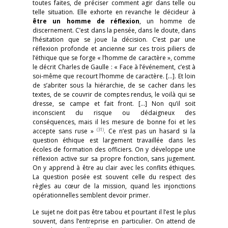
toutes faites, de préciser comment agir dans telle ou
telle situation. Elle exhorte en revanche le décideur à
être un homme de réflexion
, un homme de
discernement. C’est dans la pensée, dans le doute, dans
l’hésitation que se joue la décision. C’est par une
réflexion profonde et ancienne sur ces trois piliers de
l’éthique que se forge « l’homme de caractère », comme
le décrit Charles de Gaulle : « Face à l’événement, c’est à
soi-même que recourt l’homme de caractère. […]. Et loin
de s’abriter sous la hiérarchie, de se cacher dans les
textes, de se couvrir de comptes rendus, le voilà qui se
dresse, se campe et fait front. […] Non qu’il soit
inconscient du risque ou dédaigneux des
conséquences, mais il les mesure de bonne foi et les
(31)
accepte sans ruse »
. Ce n’est pas un hasard si la
question éthique est largement travaillée dans les
écoles de formation des officiers. On y développe une
réflexion active sur sa propre fonction, sans jugement.
On y apprend à être au clair avec les conflits éthiques.
La question posée est souvent celle du respect des
règles au cœur de la mission, quand les injonctions
opérationnelles semblent devoir primer.
Le sujet ne doit pas être tabou et pourtant il l’est le plus
souvent, dans l’entreprise en particulier. On attend de