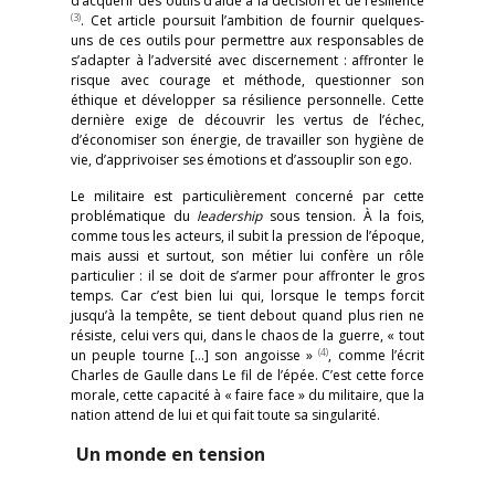
d’acquérir des outils d’aide à la décision et de résilience
(3)
. Cet article poursuit l’ambition de fournir quelques-
uns de ces outils pour permettre aux responsables de
s’adapter à l’adversité avec discernement : affronter le
risque avec courage et méthode, questionner son
éthique et développer sa résilience personnelle. Cette
dernière exige de découvrir les vertus de l’échec,
d’économiser son énergie, de travailler son hygiène de
vie, d’apprivoiser ses émotions et d’assouplir son ego.
Le militaire est particulièrement concerné par cette
problématique du
leadership
sous tension. À la fois,
comme tous les acteurs, il subit la pression de l’époque,
mais aussi et surtout, son métier lui confère un rôle
particulier : il se doit de s’armer pour affronter le gros
temps. Car c’est bien lui qui, lorsque le temps forcit
jusqu’à la tempête, se tient debout quand plus rien ne
résiste, celui vers qui, dans le chaos de la guerre, « tout
(4)
un peuple tourne […] son angoisse »
, comme l’écrit
Charles de Gaulle dans Le fil de l’épée. C’est cette force
morale, cette capacité à « faire face » du militaire, que la
nation attend de lui et qui fait toute sa singularité.
Un monde en tension