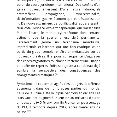
sortir du cadre juridique international. Des conflits d’un
genre nouveau émergent. D’une nature hybride, ils
entremêlent propagande, cybercriminalité,
désinformation, guerre économique et déstabilisation
(7)
. De nouveaux milieux de conflictualité apparaissent :
d’un côté, l’espace exo-atmosphérique qui s’arsenalise
(8)
; de l’autre, le monde cybernétique dont certains
estiment que la guerre y est déjà permanente.
Parallèlement germe un terrorisme mondialisé,
imprédictible et barbare qui, une fois éradiqué d’une
partie du globe, semble renaître en métastases sur de
nouveaux théâtres. Il a pour conséquence d’aggraver
des crises migratoires touchant directement une Europe
en quête de repères. Enfin se rajoute à ce tableau déjà
sombre la perspective des conséquences des
(9)
changements climatiques
.
Symptôme de ces temps agités : les budgets de défense
augmentent dans de nombreuses parties du monde.
Celui de la Chine a été multiplié par trois en dix ans. Les
États-Unis ont augmenté le leur de 30 milliards d’euros
en deux ans (+ 5 % environ). En France, en pourcentage
du PIB, il remonte depuis 2017, après trente ans de
(10)
baisse
.