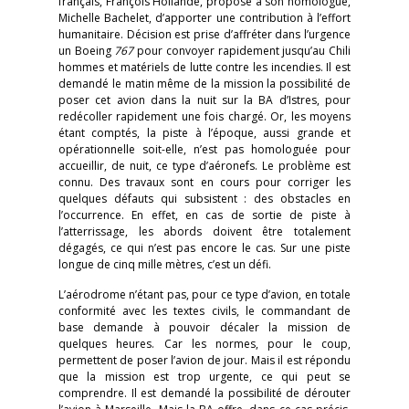
français, François Hollande, propose à son homologue,
Michelle Bachelet, d’apporter une contribution à l’effort
humanitaire. Décision est prise d’affréter dans l’urgence
un Boeing
767
pour convoyer rapidement jusqu’au Chili
hommes et matériels de lutte contre les incendies. Il est
demandé le matin même de la mission la possibilité de
poser cet avion dans la nuit sur la BA d’Istres, pour
redécoller rapidement une fois chargé. Or, les moyens
étant comptés, la piste à l’époque, aussi grande et
opérationnelle soit-elle, n’est pas homologuée pour
accueillir, de nuit, ce type d’aéronefs. Le problème est
connu. Des travaux sont en cours pour corriger les
quelques défauts qui subsistent : des obstacles en
l’occurrence. En effet, en cas de sortie de piste à
l’atterrissage, les abords doivent être totalement
dégagés, ce qui n’est pas encore le cas. Sur une piste
longue de cinq mille mètres, c’est un défi.
L’aérodrome n’étant pas, pour ce type d’avion, en totale
conformité avec les textes civils, le commandant de
base demande à pouvoir décaler la mission de
quelques heures. Car les normes, pour le coup,
permettent de poser l’avion de jour. Mais il est répondu
que la mission est trop urgente, ce qui peut se
comprendre. Il est demandé la possibilité de dérouter