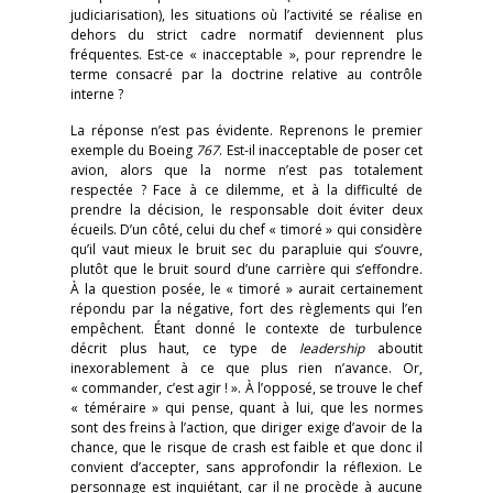
judiciarisation), les situations où l’activité se réalise en
dehors du strict cadre normatif deviennent plus
fréquentes. Est-ce « inacceptable », pour reprendre le
terme consacré par la doctrine relative au contrôle
interne ?
La réponse n’est pas évidente. Reprenons le premier
exemple du Boeing
767
. Est-il inacceptable de poser cet
avion, alors que la norme n’est pas totalement
respectée ? Face à ce dilemme, et à la difficulté de
prendre la décision, le responsable doit éviter deux
écueils. D’un côté, celui du chef « timoré » qui considère
qu’il vaut mieux le bruit sec du parapluie qui s’ouvre,
plutôt que le bruit sourd d’une carrière qui s’effondre.
À la question posée, le « timoré » aurait certainement
répondu par la négative, fort des règlements qui l’en
empêchent. Étant donné le contexte de turbulence
décrit plus haut, ce type de
leadership
aboutit
inexorablement à ce que plus rien n’avance. Or,
« commander, c’est agir ! ». À l’opposé, se trouve le chef
« téméraire » qui pense, quant à lui, que les normes
sont des freins à l’action, que diriger exige d’avoir de la
chance, que le risque de crash est faible et que donc il
convient d’accepter, sans approfondir la réflexion. Le
personnage est inquiétant, car il ne procède à aucune