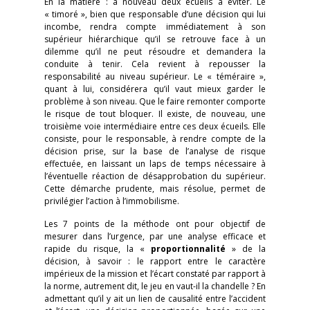
En la matière : à nouveau deux écueils à éviter. Le
« timoré », bien que responsable d’une décision qui lui
incombe, rendra compte immédiatement à son
supérieur hiérarchique qu’il se retrouve face à un
dilemme qu’il ne peut résoudre et demandera la
conduite à tenir. Cela revient à repousser la
responsabilité au niveau supérieur. Le « téméraire »,
quant à lui, considérera qu’il vaut mieux garder le
problème à son niveau. Que le faire remonter comporte
le risque de tout bloquer. Il existe, de nouveau, une
troisième voie intermédiaire entre ces deux écueils. Elle
consiste, pour le responsable, à rendre compte de la
décision prise, sur la base de l’analyse de risque
effectuée, en laissant un laps de temps nécessaire à
l’éventuelle réaction de désapprobation du supérieur.
Cette démarche prudente, mais résolue, permet de
privilégier l’action à l’immobilisme.
Les 7 points de la méthode ont pour objectif de
mesurer dans l’urgence, par une analyse efficace et
rapide du risque, la «
proportionnalité
» de la
décision, à savoir : le rapport entre le caractère
impérieux de la mission et l’écart constaté par rapport à
la norme, autrement dit, le jeu en vaut-il la chandelle ? En
admettant qu’il y ait un lien de causalité entre l’accident