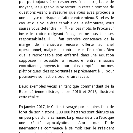
pas pu toujours être respectées à la lettre, faute de
moyens, les juges vous poseront un certain nombre de
questions visant à s’assurer que vous avez procédé à
une analyse de risque et fait de votre mieux. Si tel est le
cas, et que vous êtes capable de le démontrer, vous
(19)
saurez vous défendre ! »
. Par ces mots, le Procureur
invite le cadre dirigeant à agir et ne pas fuir ses
responsabilités. Il lui fait prendre conscience de la
marge de manœuvre encore offerte au chef
opérationnel, malgré la contrainte et l’inconfort. Bien
que le responsable soit enfermé dans une équation
supposée impossible à résoudre entre missions
exorbitantes, moyens toujours plus comptés et normes
pléthoriques, des opportunités se présentent à lui pour
poursuivre son action, pour « faire face ».
Deux exemples vécus en tant que commandant de la
Base aérienne d’Istres, entre 2016 et 2018, illustrent
cette réalité.
En janvier 2017, le Chili est ravagé par les pires feux de
forêt de son histoire. 300 000 hectares sont détruits en
un peu plus d’une semaine. La presse décrit à l’époque
une réalité apocalyptique. Alors que l’aide
internationale commence à se mobiliser, le Président