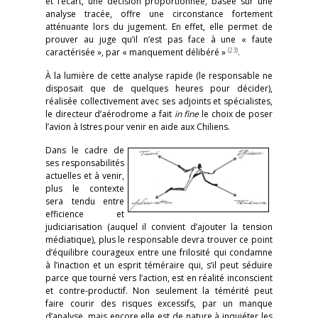
et l’écart, une décision proportionnée, basée sur une
analyse tracée, offre une circonstance fortement
atténuante lors du jugement. En effet, elle permet de
prouver au juge qu’il n’est pas face à une « faute
(23)
caractérisée », par « manquement délibéré »
.
À la lumière de cette analyse rapide (le responsable ne
disposait que de quelques heures pour décider),
réalisée collectivement avec ses adjoints et spécialistes,
le directeur d’aérodrome a fait
in fine
le choix de poser
l’avion à Istres pour venir en aide aux Chiliens.
Dans le cadre de
ses responsabilités
actuelles et à venir,
plus le contexte
sera tendu entre
efficience et
judiciarisation (auquel il convient d’ajouter la tension
médiatique), plus le responsable devra trouver ce point
d’équilibre courageux entre une frilosité qui condamne
à l’inaction et un esprit téméraire qui, s’il peut séduire
parce que tourné vers l’action, est en réalité inconscient
et contre-productif. Non seulement la témérité peut
faire courir des risques excessifs, par un manque
d’analyse, mais encore elle est de nature à inquiéter les