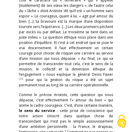
côté le caractère du « téméraire » qui « appelle
[inutilement] de ses vœux les dangers », de l’autre celui
du « lâche » dont Aristote dit qu’il est « un homme sans
espoir ». Le courageux, quant à lui, « agit par amour du
bien. […] Sa bravoure est la marque d’une disposition
tournée vers l’espérance. […] Les deux premiers pèchent
par excès ou par défaut. Le troisième se tient dans un
juste milieu ». La question éthique nous place dans une
position d’équilibre. Et c’est à cet endroit que se joue le
vrai discernement. Il faut effectivement un certain
courage pour choisir de risquer une carrière au service
d’une mission qui nous dépasse. « Au final, ce qui va
permettre de transcender tout cela, c’est le sens de la
mission, le collectif et la dimension éthique de
l’engagement » nous explique le général Denis Favier
(33)
pour qui la gestion du risque a été un sujet
permanent tout au long de sa carrière opérationnelle.
Comme le précise Aristote, cette question qui nous
dépasse, c’est effectivement l’« amour du bien » qui
anime le cadre courageux. C’est, d’une certaine manière,
le sens du service
: cette prise de conscience que
notre action s’inscrit dans quelque chose de
transcendant qui n’est pas le simple assouvissement
d’une ambition personnelle : la France, le drapeau,
l’entreprise, son camarade ? Comment ne pas penser au