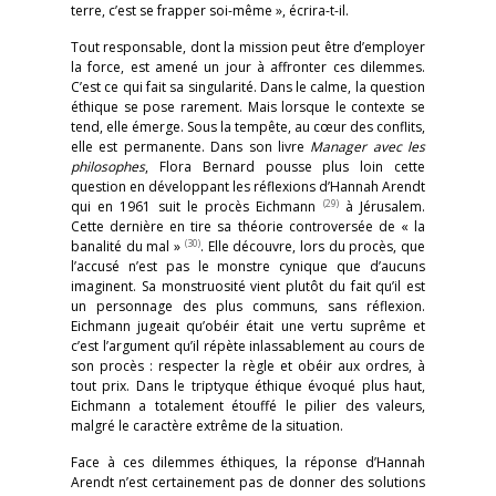
terre, c’est se frapper soi-même », écrira-t-il.
Tout responsable, dont la mission peut être d’employer
la force, est amené un jour à affronter ces dilemmes.
C’est ce qui fait sa singularité. Dans le calme, la question
éthique se pose rarement. Mais lorsque le contexte se
tend, elle émerge. Sous la tempête, au cœur des conflits,
elle est permanente. Dans son livre
Manager avec les
philosophes
, Flora Bernard pousse plus loin cette
question en développant les réflexions d’Hannah Arendt
(29)
qui en 1961 suit le procès Eichmann
à Jérusalem.
Cette dernière en tire sa théorie controversée de « la
(30)
banalité du mal »
. Elle découvre, lors du procès, que
l’accusé n’est pas le monstre cynique que d’aucuns
imaginent. Sa monstruosité vient plutôt du fait qu’il est
un personnage des plus communs, sans réflexion.
Eichmann jugeait qu’obéir était une vertu suprême et
c’est l’argument qu’il répète inlassablement au cours de
son procès : respecter la règle et obéir aux ordres, à
tout prix. Dans le triptyque éthique évoqué plus haut,
Eichmann a totalement étouffé le pilier des valeurs,
malgré le caractère extrême de la situation.
Face à ces dilemmes éthiques, la réponse d’Hannah
Arendt n’est certainement pas de donner des solutions