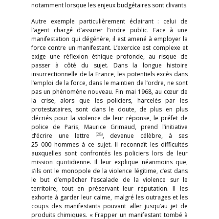
notamment lorsque les enjeux budgétaires sont clivants.
Autre exemple particulièrement éclairant : celui de
l’agent chargé d’assurer l’ordre public. Face à une
manifestation qui dégénère, il est amené à employer la
force contre un manifestant. L’exercice est complexe et
exige une réflexion éthique profonde, au risque de
passer à côté du sujet. Dans la longue histoire
insurrectionnelle de la France, les potentiels excès dans
l’emploi de la force, dans le maintien de l’ordre, ne sont
pas un phénomène nouveau. Fin mai 1968, au cœur de
la crise, alors que les policiers, harcelés par les
protestataires, sont dans le doute, de plus en plus
décriés pour la violence de leur réponse, le préfet de
police de Paris, Maurice Grimaud, prend l’initiative
(28)
d’écrire une lettre
, devenue célèbre, à ses
25 000 hommes à ce sujet. Il reconnaît les difficultés
auxquelles sont confrontés les policiers lors de leur
mission quotidienne. Il leur explique néanmoins que,
s’ils ont le monopole de la violence légitime, c’est dans
le but d’empêcher l’escalade de la violence sur le
territoire, tout en préservant leur réputation. Il les
exhorte à garder leur calme, malgré les outrages et les
coups des manifestants pouvant aller jusqu’au jet de
produits chimiques. « Frapper un manifestant tombé à