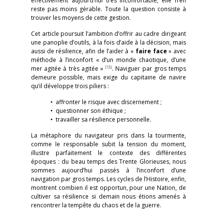
effectivement aujourd’hui très inconfortable, elle n’en
reste pas moins gérable. Toute la question consiste à
trouver les moyens de cette gestion.
Cet article poursuit l’ambition d’offrir au cadre dirigeant
une panoplie d’outils, à la fois d’aide à la décision, mais
aussi de résilience, afin de l’aider à «
faire face
» avec
méthode à l’inconfort « d’un monde chaotique, d’une
(18)
mer agitée à très agitée »
. Naviguer par gros temps
demeure possible, mais exige du capitaine de navire
qu’il développe trois piliers :
• affronter le risque avec discernement ;
• questionner son éthique ;
• travailler sa résilience personnelle.
La métaphore du navigateur pris dans la tourmente,
comme le responsable subit la tension du moment,
illustre parfaitement le contexte des différentes
époques : du beau temps des Trente Glorieuses, nous
sommes aujourd’hui passés à l’inconfort d’une
navigation par gros temps. Les cycles de l’Histoire, enfin,
montrent combien il est opportun, pour une Nation, de
cultiver sa résilience si demain nous étions amenés à
rencontrer la tempête du chaos et de la guerre.