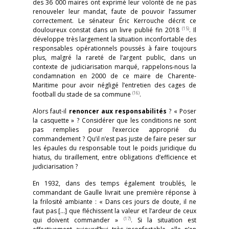
des 36 000 maires ont exprimé leur volonté de ne pas
renouveler leur mandat, faute de pouvoir l’assumer
correctement. Le sénateur Éric Kerrouche décrit ce
(15)
douloureux constat dans un livre publié fin 2018
. Il
développe très largement la situation inconfortable des
responsables opérationnels poussés à faire toujours
plus, malgré la rareté de l’argent public, dans un
contexte de judiciarisation marqué, rappelons-nous la
condamnation en 2000 de ce maire de Charente-
Maritime pour avoir négligé l’entretien des cages de
(16)
football du stade de sa commune
.
Alors faut-il
renoncer aux responsabilités
? « Poser
la casquette » ? Considérer que les conditions ne sont
pas remplies pour l’exercice approprié du
commandement ? Qu’il n’est pas juste de faire peser sur
les épaules du responsable tout le poids juridique du
hiatus, du tiraillement, entre obligations d’efficience et
judiciarisation ?
En 1932, dans des temps également troublés, le
commandant de Gaulle livrait une première réponse à
la frilosité ambiante : « Dans ces jours de doute, il ne
faut pas […] que fléchissent la valeur et l’ardeur de ceux
(17)
qui doivent commander »
. Si la situation est