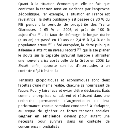
Quant à la situation économique, elle ne fait que
confirmer la tension mise en évidence par l’approche
géopolitique. Par exemple, la situation en France est
révélatrice : la dette publique y est passée de 30 % du
PIB pendant la période de prospérité des Trente
Glorieuses, à 65 % en 2008, et près de 100 %
(11)
aujourd’hui
. Le taux de chômage de longue durée
(> un an) est passé en 10 ans de 2,4 % à 3,4 % de la
(12)
population active
. Côté européen, la dette publique
(13)
italienne a atteint un niveau record
qui laisse planer
le doute sur la capacité qu’aurait l’Europe à affronter
une nouvelle crise après celle de la Grèce en 2008. Le
Brexit
, enfin, apporte son lot d’incertitudes à un
contexte déjà très tendu.
Tensions géopolitiques et économiques sont deux
facettes d’une même réalité, chacune se nourrissant de
l’autre. Pour y faire face et éviter d’être déclassés, États
comme entreprises se cabrent et résistent dans une
recherche permanente d’augmentation de leur
performance, chacun semblant condamné à s’adapter,
au risque de générer de fortes tensions sociales.
Gagner en efficience
devient pour autant une
nécessité pour survivre dans un contexte de
concurrence mondialisée.