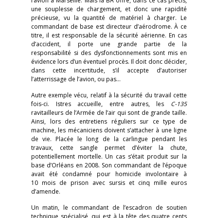
l’avion à Marseille. Mais la BA offre, dans ce cas précis,
une souplesse de chargement, et donc une rapidité
précieuse, vu la quantité de matériel à charger. Le
commandant de base est directeur d’aérodrome. À ce
titre, il est responsable de la sécurité aérienne. En cas
d’accident, il porte une grande partie de la
responsabilité si des dysfonctionnements sont mis en
évidence lors d’un éventuel procès. Il doit donc décider,
dans cette incertitude, s’il accepte d’autoriser
l’atterrissage de l’avion, ou pas…
Autre exemple vécu, relatif à la sécurité du travail cette
fois-ci. Istres accueille, entre autres, les
C-135
ravitailleurs de l’Armée de l’air qui sont de grande taille.
Ainsi, lors des entretiens réguliers sur ce type de
machine, les mécaniciens doivent s’attacher à une ligne
de vie. Placée le long de la carlingue pendant les
travaux, cette sangle permet d’éviter la chute,
potentiellement mortelle. Un cas s’était produit sur la
base d’Orléans en 2008. Son commandant de l’époque
avait été condamné pour homicide involontaire à
10 mois de prison avec sursis et cinq mille euros
d’amende.
Un matin, le commandant de l’escadron de soutien
technique spécialisé, qui est à la tête des quatre cents