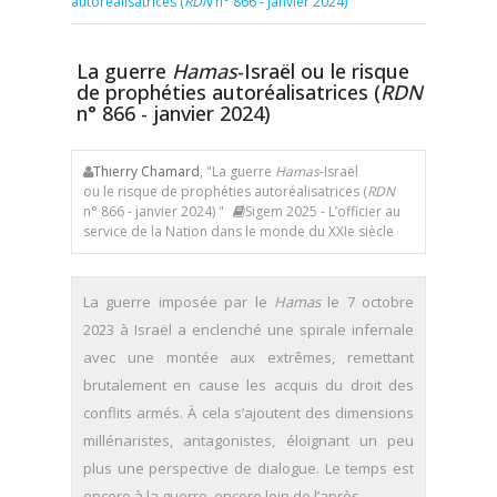
autoréalisatrices (
RDN
n° 866 - janvier 2024)
La guerre
Hamas
-Israël ou le risque
de prophéties autoréalisatrices (
RDN
n° 866 - janvier 2024)
Thierry Chamard
, "La guerre
Hamas
-Israël
ou le risque de prophéties autoréalisatrices (
RDN
n° 866 - janvier 2024) "
Sigem 2025 - L’officier au
service de la Nation dans le monde du XXIe siècle
La guerre imposée par le
Hamas
le 7 octobre
2023 à Israël a enclenché une spirale infernale
avec une montée aux extrêmes, remettant
brutalement en cause les acquis du droit des
conflits armés. À cela s’ajoutent des dimensions
millénaristes, antagonistes, éloignant un peu
plus une perspective de dialogue. Le temps est
encore à la guerre, encore loin de l’après.