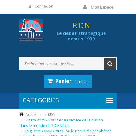
Panneau de gestion des cookies
Connexion
Mon Espace
RDN
Le débat stratégique
depuis 1939
Panier
- 0 article
Accueil
e-RDN
Sigem 2025 - L’officier au service de la Nation
dans le monde du XXIe siècle
La guerre
Hamas
-Israël ou le risque de prophéties