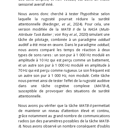
sensoriel aversif inné.
Nous avons donc cherché à tester l’hypothèse selon
laquelle la rugosité pourrait réduire la surdité
attentionnelle (Riedinger,
et al
., 2024). Pour cela, une
version modifiée de la
MATB II
de la
NASA
(
Multi-
Attribute Task Batter
; voir Roy
et al
., 2020) simulant une
tâche de pilotage, combinée à un paradigme
oddball
auditif a été mise en œuvre. Dans le paradigme
oddball
,
nous avons comparé les temps de réaction à deux
types de sons rares : un son pur à 1 000 Hz modulé en
amplitude à 10 Hz qui est perçu comme un battement,
et un autre son pur à 1 000 Hz modulé en amplitude à
70 Hz qui est perçu comme rugueux. Le son fréquent est
un autre son pur à 1 000 Hz, non modulé. Cette tâche
nous permet ainsi de tester l’effet de la rugosité auditive
dans une tâche cognitive complexe (
MATB-II
),
susceptible de provoquer des situations de surdité
attentionnelle.
Nous avons pu vérifier que la tâche
MATB-II
permettait
de maintenir un niveau d’attention élevé et continu,
grâce notamment au grand nombre de communications
radios (un des paramètres possibles de la tâche
MATB-
II
). Nous avons observé un nombre conséquent d’oublis