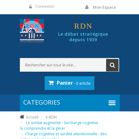
Panneau de gestion des cookies
Connexion
Mon Espace
RDN
Le débat stratégique
depuis 1939
Panier
- 0 article
Accueil
e-RDN
Le soldat augmenté - Surcharge cognitive :
la comprendre et la gérer
Charge cognitive et surdité attentionnelle : des