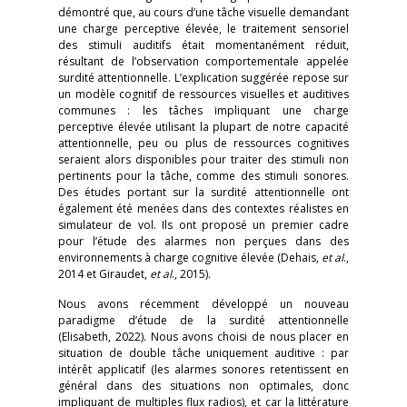
démontré que, au cours d’une tâche visuelle demandant
une charge perceptive élevée, le traitement sensoriel
des stimuli auditifs était momentanément réduit,
résultant de l’observation comportementale appelée
surdité attentionnelle. L’explication suggérée repose sur
un modèle cognitif de ressources visuelles et auditives
communes : les tâches impliquant une charge
perceptive élevée utilisant la plupart de notre capacité
attentionnelle, peu ou plus de ressources cognitives
seraient alors disponibles pour traiter des stimuli non
pertinents pour la tâche, comme des stimuli sonores.
Des études portant sur la surdité attentionnelle ont
également été menées dans des contextes réalistes en
simulateur de vol. Ils ont proposé un premier cadre
pour l’étude des alarmes non perçues dans des
environnements à charge cognitive élevée (Dehais,
et al
.,
2014 et Giraudet,
et al
., 2015).
Nous avons récemment développé un nouveau
paradigme d’étude de la surdité attentionnelle
(Elisabeth, 2022). Nous avons choisi de nous placer en
situation de double tâche uniquement auditive : par
intérêt applicatif (les alarmes sonores retentissent en
général dans des situations non optimales, donc
impliquant de multiples flux radios), et car la littérature