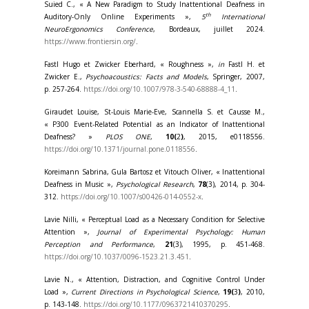
Suied C., « A New Paradigm to Study Inattentional Deafness in
th
Auditory-Only Online Experiments »,
5
International
NeuroErgonomics Conference
, Bordeaux, juillet 2024.
https://www.frontiersin.org/
.
Fastl Hugo et Zwicker Eberhard, « Roughness »,
in
Fastl H. et
Zwicker E.,
Psychoacoustics: Facts and Models
, Springer, 2007,
p. 257-264.
https://doi.org/10.1007/978-3-540-68888-4_11
.
Giraudet Louise, St-Louis Marie-Eve, Scannella S. et Causse M.,
« P300 Event-Related Potential as an Indicator of Inattentional
Deafness? »
PLOS ONE
,
10(
2
)
, 2015, e0118556.
https://doi.org/10.1371/journal.pone.0118556
.
Koreimann Sabrina, Gula Bartosz et Vitouch Oliver, « Inattentional
Deafness in Music »,
Psychological Research
,
78
(3), 2014, p. 304-
312.
https://doi.org/10.1007/s00426-014-0552-x
.
Lavie Nilli, « Perceptual Load as a Necessary Condition for Selective
Attention »,
Journal of Experimental Psychology: Human
Perception and Performance
,
21
(3), 1995, p. 451-468.
https://doi.org/10.1037/0096-1523.21.3.451
.
Lavie N., « Attention, Distraction, and Cognitive Control Under
Load »,
Current Directions in Psychological Science
,
19(
3
)
, 2010,
p. 143-148.
https://doi.org/10.1177/0963721410370295
.