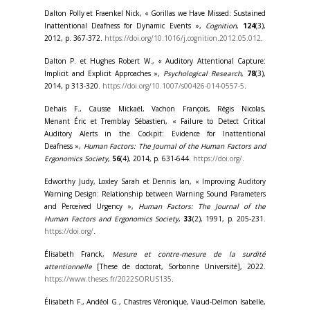
Dalton Polly et Fraenkel Nick, « Gorillas we Have Missed: Sustained
Inattentional Deafness for Dynamic Events »,
Cognition
,
124
(3),
2012, p. 367-372.
https://doi.org/10.1016/j.cognition.2012.05.012
.
Dalton P. et Hughes Robert W., « Auditory Attentional Capture:
Implicit and Explicit Approaches »,
Psychological Research
,
78
(3),
2014, p 313-320.
https://doi.org/10.1007/s00426-014-0557-5
.
Dehais F., Causse Mickaël, Vachon François, Régis Nicolas,
Menant Éric et Tremblay Sébastien, « Failure to Detect Critical
Auditory Alerts in the Cockpit: Evidence for Inattentional
Deafness »,
Human Factors: The Journal of the Human Factors and
Ergonomics Society
,
56
(4), 2014, p. 631-644.
https://doi.org/
.
Edworthy Judy, Loxley Sarah et Dennis Ian, « Improving Auditory
Warning Design: Relationship between Warning Sound Parameters
and Perceived Urgency »,
Human Factors: The Journal of the
Human Factors and Ergonomics Society
,
33
(2), 1991, p. 205-231.
https://doi.org/
.
Élisabeth Franck,
Mesure et contre-mesure de la surdité
attentionnelle
[These de doctorat, Sorbonne Université], 2022.
https://www.theses.fr/2022SORUS135
.
Élisabeth F., Andéol G., Chastres Véronique, Viaud-Delmon Isabelle,