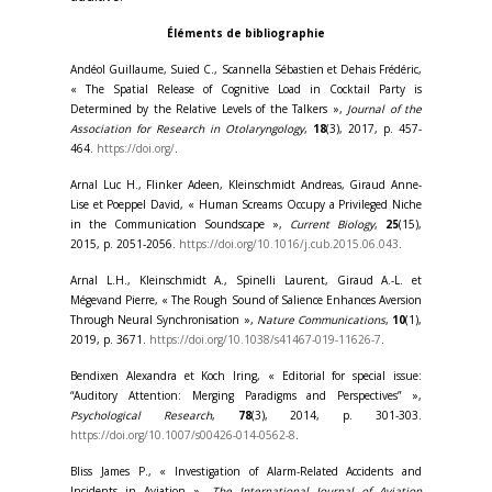
Éléments de bibliographie
Andéol Guillaume, Suied C., Scannella Sébastien et Dehais Frédéric,
« The Spatial Release of Cognitive Load in Cocktail Party is
Determined by the Relative Levels of the Talkers »,
Journal of the
Association for Research in Otolaryngology
,
18
(3), 2017, p. 457-
464.
https://doi.org/
.
Arnal Luc H., Flinker Adeen, Kleinschmidt Andreas, Giraud Anne-
Lise et Poeppel David, « Human Screams Occupy a Privileged Niche
in the Communication Soundscape »,
Current Biology
,
25
(15),
2015, p. 2051-2056.
https://doi.org/10.1016/j.cub.2015.06.043
.
Arnal L.H., Kleinschmidt A., Spinelli Laurent, Giraud A.-L. et
Mégevand Pierre, « The Rough Sound of Salience Enhances Aversion
Through Neural Synchronisation »,
Nature Communications
,
10
(1),
2019, p. 3671.
https://doi.org/10.1038/s41467-019-11626-7
.
Bendixen Alexandra et Koch Iring, « Editorial for special issue:
“Auditory Attention: Merging Paradigms and Perspectives” »,
Psychological Research
,
78
(3), 2014, p. 301-303.
https://doi.org/10.1007/s00426-014-0562-8
.
Bliss James P., « Investigation of Alarm-Related Accidents and
Incidents in Aviation »,
The International Journal of Aviation