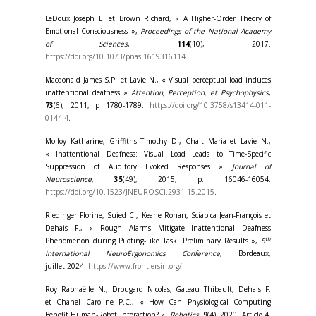
LeDoux Joseph E. et Brown Richard, « A Higher-Order Theory of
Emotional Consciousness »,
Proceedings of the National Academy
of Sciences
,
114
(10), 2017.
https://doi.org/10.1073/pnas.1619316114
.
Macdonald James S.P. et Lavie N., « Visual perceptual load induces
inattentional deafness »
Attention, Perception, et Psychophysics
,
73
(6), 2011, p 1780-1789.
https://doi.org/10.3758/s13414-011-
0144-4
.
Molloy Katharine, Griffiths Timothy D., Chait Maria et Lavie N.,
« Inattentional Deafness: Visual Load Leads to Time-Specific
Suppression of Auditory Evoked Responses »
Journal of
Neuroscience
,
35
(49), 2015, p. 16046-16054.
https://doi.org/10.1523/JNEUROSCI.2931-15.2015
.
Riedinger Florine, Suied C., Keane Ronan, Sciabica Jean-François et
Dehais F., « Rough Alarms Mitigate Inattentional Deafness
th
Phenomenon during Piloting-Like Task: Preliminary Results »,
5
International NeuroErgonomics Conference
, Bordeaux,
juillet 2024.
https://www.frontiersin.org/
.
Roy Raphaëlle N., Drougard Nicolas, Gateau Thibault, Dehais F.
et Chanel Caroline P.C., « How Can Physiological Computing
Benefit Human-Robot Interaction? »,
Robotics
,
9
(4), 2020, Article 4.