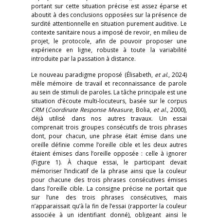
portant sur cette situation précise est assez éparse et
aboutit à des conclusions opposées sur la présence de
surdité attentionnelle en situation purement auditive. Le
contexte sanitaire nous a imposé de revoir, en milieu de
projet, le protocole, afin de pouvoir proposer une
expérience en ligne, robuste à toute la variabilité
introduite par la passation à distance.
Le nouveau paradigme proposé (Élisabeth,
et al
., 2024)
mêle mémoire de travail et reconnaissance de parole
au sein de stimuli de paroles. La tâche principale est une
situation d’écoute multi-locuteurs, basée sur le corpus
CRM
(
Coordinate Response Measure
, Bolia,
et al
., 2000),
déjà utilisé dans nos autres travaux. Un essai
comprenait trois groupes consécutifs de trois phrases
dont, pour chacun, une phrase était émise dans une
oreille définie comme l’oreille cible et les deux autres
étaient émises dans l’oreille opposée : celle à ignorer
(Figure 1). À chaque essai, le participant devait
mémoriser l’indicatif de la phrase ainsi que la couleur
pour chacune des trois phrases consécutives émises
dans l’oreille cible. La consigne précise ne portait que
sur l’une des trois phrases consécutives, mais
n’apparaissait qu’à la fin de l’essai (rapporter la couleur
associée à un identifiant donné), obligeant ainsi le