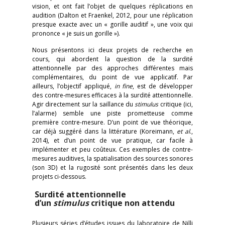
vision, et ont fait l’objet de quelques réplications en
audition (Dalton et Fraenkel, 2012, pour une réplication
presque exacte avec un « gorille auditif », une voix qui
prononce « je suis un gorille »).
Nous présentons ici deux projets de recherche en
cours, qui abordent la question de la surdité
attentionnelle par des approches différentes mais
complémentaires, du point de vue applicatif. Par
ailleurs, l’objectif appliqué,
in fine
, est de développer
des contre-mesures efficaces à la surdité attentionnelle.
Agir directement sur la saillance du
stimulus
critique (ici,
l’alarme) semble une piste prometteuse comme
première contre-mesure. D’un point de vue théorique,
car déjà suggéré dans la littérature (Koreimann,
et al
.,
2014), et d’un point de vue pratique, car facile à
implémenter et peu coûteux. Ces exemples de contre-
mesures auditives, la spatialisation des sources sonores
(son 3D) et la rugosité sont présentés dans les deux
projets ci-dessous.
Surdité attentionnelle
d’un
stimulus
critique non attendu
Plusieurs séries d’études issues du laboratoire de Nilli