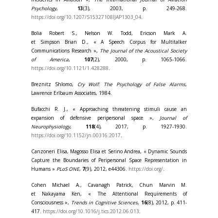
Psychology
,
13
(3), 2003, p. 249-268.
https://doi.org/10.1207/S15327108IJAP1303_04
.
Bolia Robert S., Nelson W. Todd, Ericson Mark A.
et Simpson Brian D., « A Speech Corpus for Multitalker
Communications Research »,
The Journal of the Acoustical Society
of America
,
107
(2), 2000, p. 1065-1066.
https://doi.org/10.1121/1.428288
.
Breznitz Shlomo,
Cry Wolf: The Psychology of False Alarms
,
Lawrence Erlbaum Associates, 1984.
Bufacchi R. J., « Approaching threatening stimuli cause an
expansion of defensive peripersonal space »,
Journal of
Neurophysiology
,
118
(4), 2017, p. 1927-1930.
https://doi.org/10.1152/jn.00316.2017
.
Canzoneri Elisa, Magosso Elisa et Serino Andrea, « Dynamic Sounds
Capture the Boundaries of Peripersonal Space Representation in
Humans »
PLoS ONE
,
7
(9), 2012, e44306.
https://doi.org/
.
Cohen Michael A., Cavanagh Patrick, Chun Marvin M.
et Nakayama Ken, « The Attentional Requirements of
Consciousness »,
Trends in Cognitive Sciences
,
16
(8), 2012, p. 411-
417.
https://doi.org/10.1016/j.tics.2012.06.013
.