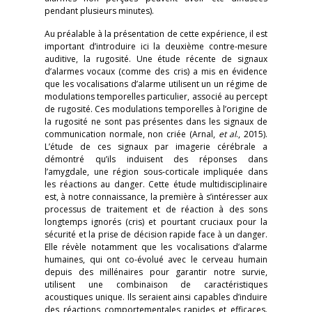
pendant plusieurs minutes).
Au préalable à la présentation de cette expérience, il est
important d’introduire ici la deuxième contre-mesure
auditive, la rugosité. Une étude récente de signaux
d’alarmes vocaux (comme des cris) a mis en évidence
que les vocalisations d’alarme utilisent un un régime de
modulations temporelles particulier, associé au percept
de rugosité. Ces modulations temporelles à l’origine de
la rugosité ne sont pas présentes dans les signaux de
communication normale, non criée (Arnal,
et al
., 2015).
L’étude de ces signaux par imagerie cérébrale a
démontré qu’ils induisent des réponses dans
l’amygdale, une région sous-corticale impliquée dans
les réactions au danger. Cette étude multidisciplinaire
est, à notre connaissance, la première à s’intéresser aux
processus de traitement et de réaction à des sons
longtemps ignorés (cris) et pourtant cruciaux pour la
sécurité et la prise de décision rapide face à un danger.
Elle révèle notamment que les vocalisations d’alarme
humaines, qui ont co-évolué avec le cerveau humain
depuis des millénaires pour garantir notre survie,
utilisent une combinaison de caractéristiques
acoustiques unique. Ils seraient ainsi capables d’induire
des réactions comportementales rapides et efficaces.