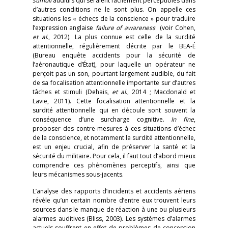
stimuli
auditifs qui seraient facilement perceptibles dans
d’autres conditions ne le sont plus. On appelle ces
situations les « échecs de la conscience » pour traduire
l’expression anglaise
failure of awareness
(voir Cohen,
et al
., 2012). La plus connue est celle de la surdité
attentionnelle, régulièrement décrite par le BEA-É
(Bureau enquête accidents pour la sécurité de
l’aéronautique d’État), pour laquelle un opérateur ne
perçoit pas un son, pourtant largement audible, du fait
de sa focalisation attentionnelle importante sur d’autres
tâches et stimuli (Dehais,
et al
., 2014 ; Macdonald et
Lavie, 2011). Cette focalisation attentionnelle et la
surdité attentionnelle qui en découle sont souvent la
conséquence d’une surcharge cognitive.
In fine
,
proposer des contre-mesures à ces situations d’échec
de la conscience, et notamment la surdité attentionnelle,
est un enjeu crucial, afin de préserver la santé et la
sécurité du militaire. Pour cela, il faut tout d’abord mieux
comprendre ces phénomènes perceptifs, ainsi que
leurs mécanismes sous-jacents.
L’analyse des rapports d’incidents et accidents aériens
révèle qu’un certain nombre d’entre eux trouvent leurs
sources dans le manque de réaction à une ou plusieurs
alarmes auditives (Bliss, 2003). Les systèmes d’alarmes
actuels souffrent en effet de problèmes de conception