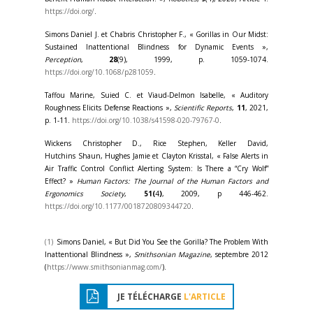
https://doi.org/
.
Simons Daniel J. et Chabris Christopher F., « Gorillas in Our Midst:
Sustained Inattentional Blindness for Dynamic Events »,
Perception
,
28
(9), 1999, p. 1059-1074.
https://doi.org/10.1068/p281059
.
Taffou Marine, Suied C. et Viaud-Delmon Isabelle, « Auditory
Roughness Elicits Defense Reactions »,
Scientific Reports
,
11
, 2021,
p. 1-11.
https://doi.org/10.1038/s41598-020-79767-0
.
Wickens Christopher D., Rice Stephen, Keller David,
Hutchins Shaun, Hughes Jamie et Clayton Krisstal, « False Alerts in
Air Traffic Control Conflict Alerting System: Is There a “Cry Wolf”
Effect? »
Human Factors: The Journal of the Human Factors and
Ergonomics Society
,
51(
4
)
, 2009, p 446-462.
https://doi.org/10.1177/0018720809344720
.
(1)
Simons Daniel, « But Did You See the Gorilla? The Problem With
Inattentional Blindness »,
Smithsonian Magazine
, septembre 2012
(
https://www.smithsonianmag.com/
).
JE TÉLÉCHARGE
L'ARTICLE