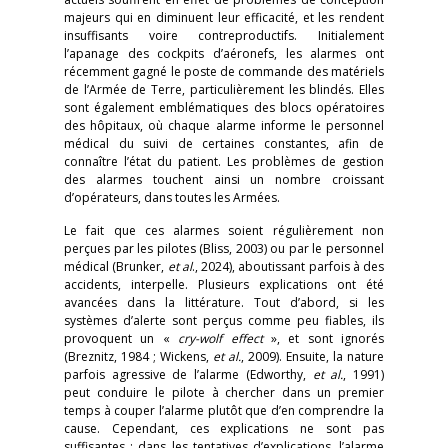
majeurs qui en diminuent leur efficacité, et les rendent
insuffisants voire contreproductifs. Initialement
l’apanage des cockpits d’aéronefs, les alarmes ont
récemment gagné le poste de commande des matériels
de l’Armée de Terre, particulièrement les blindés. Elles
sont également emblématiques des blocs opératoires
des hôpitaux, où chaque alarme informe le personnel
médical du suivi de certaines constantes, afin de
connaître l’état du patient. Les problèmes de gestion
des alarmes touchent ainsi un nombre croissant
d’opérateurs, dans toutes les Armées.
Le fait que ces alarmes soient régulièrement non
perçues par les pilotes (Bliss, 2003) ou par le personnel
médical (Brunker,
et al
., 2024), aboutissant parfois à des
accidents, interpelle. Plusieurs explications ont été
avancées dans la littérature. Tout d’abord, si les
systèmes d’alerte sont perçus comme peu fiables, ils
provoquent un «
cry-wolf effect
», et sont ignorés
(Breznitz, 1984 ; Wickens,
et al.
, 2009). Ensuite, la nature
parfois agressive de l’alarme (Edworthy,
et al.
, 1991)
peut conduire le pilote à chercher dans un premier
temps à couper l’alarme plutôt que d’en comprendre la
cause. Cependant, ces explications ne sont pas
suffisantes ; dans les tentatives d’explications, l’alarme