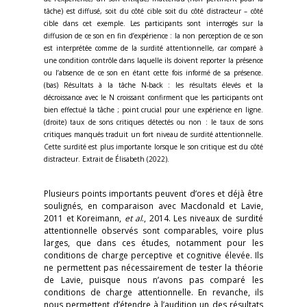
tâche) est diffusé, soit du côté cible soit du côté distracteur – côté
cible dans cet exemple. Les participants sont interrogés sur la
diffusion de ce son en fin d’expérience : la non perception de ce son
est interprétée comme de la surdité attentionnelle, car comparé à
une condition contrôle dans laquelle ils doivent reporter la présence
ou l’absence de ce son en étant cette fois informé de sa présence.
(bas) Résultats à la tâche N-back : les résultats élevés et la
décroissance avec le N croissant confirment que les participants ont
bien effectué la tâche ; point crucial pour une expérience en ligne.
(droite) taux de sons critiques détectés ou non : le taux de sons
critiques manqués traduit un fort niveau de surdité attentionnelle.
Cette surdité est plus importante lorsque le son critique est du côté
distracteur. Extrait de Élisabeth (2022).
Plusieurs points importants peuvent d’ores et déjà être
soulignés, en comparaison avec Macdonald et Lavie,
2011 et Koreimann,
et al
., 2014. Les niveaux de surdité
attentionnelle observés sont comparables, voire plus
larges, que dans ces études, notamment pour les
conditions de charge perceptive et cognitive élevée. Ils
ne permettent pas nécessairement de tester la théorie
de Lavie, puisque nous n’avons pas comparé les
conditions de charge attentionnelle. En revanche, ils
nous permettent d’étendre à l’audition un des résultats