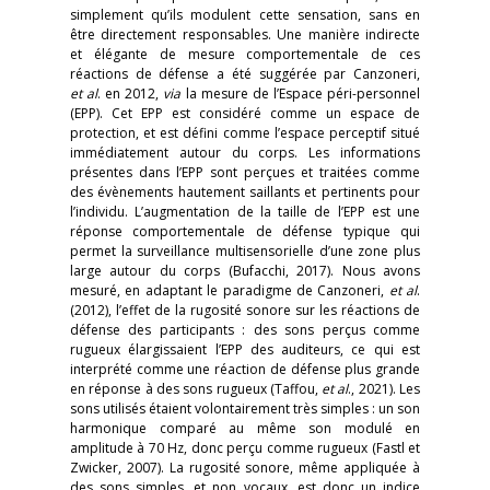
simplement qu’ils modulent cette sensation, sans en
être directement responsables. Une manière indirecte
et élégante de mesure comportementale de ces
réactions de défense a été suggérée par Canzoneri,
et al
. en 2012,
via
la mesure de l’Espace péri-personnel
(EPP). Cet EPP est considéré comme un espace de
protection, et est défini comme l’espace perceptif situé
immédiatement autour du corps. Les informations
présentes dans l’EPP sont perçues et traitées comme
des évènements hautement saillants et pertinents pour
l’individu. L’augmentation de la taille de l’EPP est une
réponse comportementale de défense typique qui
permet la surveillance multisensorielle d’une zone plus
large autour du corps (Bufacchi, 2017). Nous avons
mesuré, en adaptant le paradigme de Canzoneri,
et al
.
(2012), l’effet de la rugosité sonore sur les réactions de
défense des participants : des sons perçus comme
rugueux élargissaient l’EPP des auditeurs, ce qui est
interprété comme une réaction de défense plus grande
en réponse à des sons rugueux (Taffou,
et al
., 2021). Les
sons utilisés étaient volontairement très simples : un son
harmonique comparé au même son modulé en
amplitude à 70 Hz, donc perçu comme rugueux (Fastl et
Zwicker, 2007). La rugosité sonore, même appliquée à
des sons simples, et non vocaux, est donc un indice