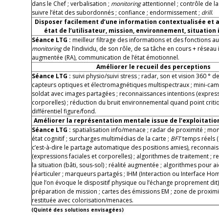
dans le Chef ; verbalisation ;
monitoring
attentionnel ; contrôle de l
suivre l’état des subordonnés ; confiance ; endormissement ;
drill
.
Disposer facilement d’une information contextualisée et ad
état de l’utilisateur, mission, environnement, situatio
Séance LTG :
meilleur filtrage des informations et des fonctions a
monitoring
de l’individu, de son rôle, de sa tâche en cours + réseau i
augmentée (RA), communication de l’état émotionnel.
Améliorer le recueil des perceptions
Séance LTG :
suivi physio/suivi stress ; radar, son et vision 360 ° d
capteurs optiques et électromagnétiques multispectraux ; mini-cam
soldat avec images partagées ; reconnaissances intentions (express
corporelles) ; réduction du bruit environnemental quand point criti
différentiel figure/fond.
Améliorer la représentation mentale issue de l’exploitatio
Séance LTG :
spatialisation info/menace ; radar de proximité ; mo
état cognitif ; surcharges multimédias de la carte ;
BFT
temps réels (
c’est-à-dire le partage automatique des positions amies), reconnais
(expressions faciales et corporelles) ; algorithmes de traitement ; 
la situation (bâti, sous-sol) ; réalité augmentée ; algorithmes pour ai
réarticuler ; marqueurs partagés ; IHM (Interaction ou Interface H
que l’on évoque le dispositif physique ou l’échange proprement dit
préparation de mission ; cartes des émissions EM ; zone de proximi
restituée avec colorisation/menaces.
(Quinté des solutions envisagées)