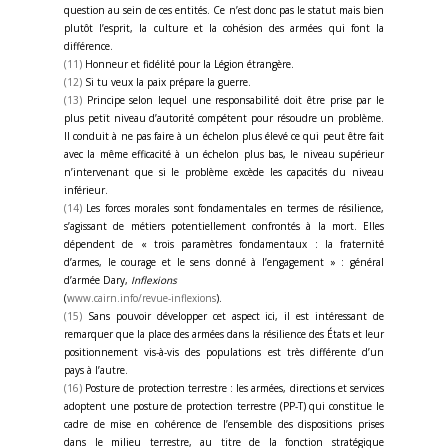
question au sein de ces entités. Ce n’est donc pas le statut mais bien
plutôt l’esprit, la culture et la cohésion des armées qui font la
différence.
(11)
Honneur et fidélité pour la Légion étrangère.
(12)
Si tu veux la paix prépare la guerre.
(13)
Principe selon lequel une responsabilité doit être prise par le
plus petit niveau d’autorité compétent pour résoudre un problème.
Il conduit à ne pas faire à un échelon plus élevé ce qui peut être fait
avec la même efficacité à un échelon plus bas, le niveau supérieur
n’intervenant que si le problème excède les capacités du niveau
inférieur.
(14)
Les forces morales sont fondamentales en termes de résilience,
s’agissant de métiers potentiellement confrontés à la mort. Elles
dépendent de « trois paramètres fondamentaux : la fraternité
d’armes, le courage et le sens donné à l’engagement » : général
d’armée Dary,
Inflexions
(
www.cairn.info/revue-inflexions
).
(15)
Sans pouvoir développer cet aspect ici, il est intéressant de
remarquer que la place des armées dans la résilience des États et leur
positionnement vis-à-vis des populations est très différente d’un
pays à l’autre.
(16)
Posture de protection terrestre : les armées, directions et services
adoptent une posture de protection terrestre (PP-T) qui constitue le
cadre de mise en cohérence de l’ensemble des dispositions prises
dans le milieu terrestre, au titre de la fonction stratégique