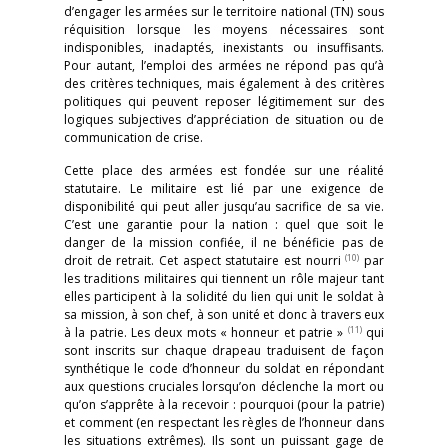
d’engager les armées sur le territoire national (TN) sous
réquisition lorsque les moyens nécessaires sont
indisponibles, inadaptés, inexistants ou insuffisants.
Pour autant, l’emploi des armées ne répond pas qu’à
des critères techniques, mais également à des critères
politiques qui peuvent reposer légitimement sur des
logiques subjectives d’appréciation de situation ou de
communication de crise.
Cette place des armées est fondée sur une réalité
statutaire. Le militaire est lié par une exigence de
disponibilité qui peut aller jusqu’au sacrifice de sa vie.
C’est une garantie pour la nation : quel que soit le
danger de la mission confiée, il ne bénéficie pas de
(10)
droit de retrait. Cet aspect statutaire est nourri
par
les traditions militaires qui tiennent un rôle majeur tant
elles participent à la solidité du lien qui unit le soldat à
sa mission, à son chef, à son unité et donc à travers eux
(11)
à la patrie. Les deux mots « honneur et patrie »
qui
sont inscrits sur chaque drapeau traduisent de façon
synthétique le code d’honneur du soldat en répondant
aux questions cruciales lorsqu’on déclenche la mort ou
qu’on s’apprête à la recevoir : pourquoi (pour la patrie)
et comment (en respectant les règles de l’honneur dans
les situations extrêmes). Ils sont un puissant gage de