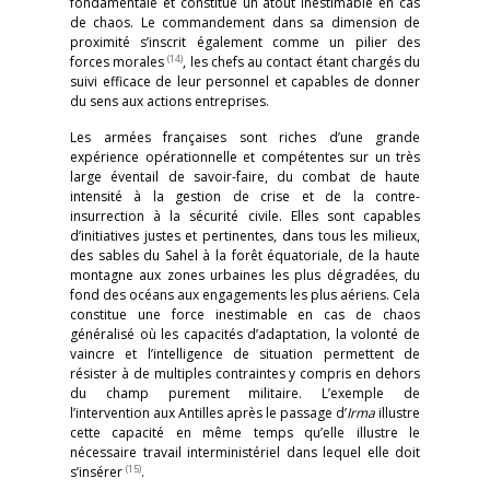
fondamentale et constitue un atout inestimable en cas
de chaos. Le commandement dans sa dimension de
proximité s’inscrit également comme un pilier des
(14)
forces morales
, les chefs au contact étant chargés du
suivi efficace de leur personnel et capables de donner
du sens aux actions entreprises.
Les armées françaises sont riches d’une grande
expérience opérationnelle et compétentes sur un très
large éventail de savoir-faire, du combat de haute
intensité à la gestion de crise et de la contre-
insurrection à la sécurité civile. Elles sont capables
d’initiatives justes et pertinentes, dans tous les milieux,
des sables du Sahel à la forêt équatoriale, de la haute
montagne aux zones urbaines les plus dégradées, du
fond des océans aux engagements les plus aériens. Cela
constitue une force inestimable en cas de chaos
généralisé où les capacités d’adaptation, la volonté de
vaincre et l’intelligence de situation permettent de
résister à de multiples contraintes y compris en dehors
du champ purement militaire. L’exemple de
l’intervention aux Antilles après le passage d’
Irma
illustre
cette capacité en même temps qu’elle illustre le
nécessaire travail interministériel dans lequel elle doit
(15)
s’insérer
.