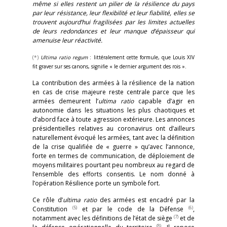
même si elles restent un pilier de la résilience du pays
par leur résistance, leur flexibilité et leur fiabilité, elles se
trouvent aujourd’hui fragilisées par les limites actuelles
de leurs redondances et leur manque d’épaisseur qui
amenuise leur réactivité.
(*)
Ultima ratio regum
: littéralement cette formule, que Louis XIV
fit graver sur ses canons, signifie « le dernier argument des rois ».
La contribution des armées à la résilience de la nation
en cas de crise majeure reste centrale parce que les
armées demeurent l’
ultima
ratio
capable d’agir en
autonomie dans les situations les plus chaotiques et
d’abord face à toute agression extérieure. Les annonces
présidentielles relatives au coronavirus ont d’ailleurs
naturellement évoqué les armées, tant avec la définition
de la crise qualifiée de « guerre » qu’avec l’annonce,
forte en termes de communication, de déploiement de
moyens militaires pourtant peu nombreux au regard de
l’ensemble des efforts consentis. Le nom donné à
l’opération Résilience porte un symbole fort.
Ce rôle d’
ultima
ratio
des armées est encadré par la
(5)
(6)
Constitution
et par le code de la Défense
,
(7)
notamment avec les définitions de l’état de siège
et de
(8)