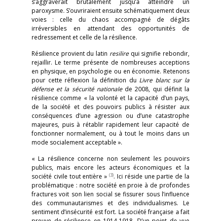
s’aggraverait brutalement jusqu’à atteindre un
paroxysme. S’ouvriraient ensuite schématiquement deux
voies : celle du chaos accompagné de dégâts
irréversibles en attendant des opportunités de
redressement et celle de la résilience.
Résilience provient du latin
resilire
qui signifie rebondir,
rejaillir. Le terme présente de nombreuses acceptions
en physique, en psychologie ou en économie. Retenons
pour cette réflexion la définition du
Livre blanc sur la
défense et la sécurité nationale
de 2008, qui définit la
résilience comme « la volonté et la capacité d’un pays,
de la société et des pouvoirs publics à résister aux
conséquences d’une agression ou d’une catastrophe
majeures, puis à rétablir rapidement leur capacité de
fonctionner normalement, ou à tout le moins dans un
mode socialement acceptable ».
« La résilience concerne non seulement les pouvoirs
publics, mais encore les acteurs économiques et la
(3)
société civile tout entière »
. Ici réside une partie de la
problématique : notre société en proie à de profondes
fractures voit son lien social se fissurer sous l’influence
des communautarismes et des individualismes. Le
sentiment d’insécurité est fort. La société française a fait
preuve de résilience en 1914-1918. D’un point de vue