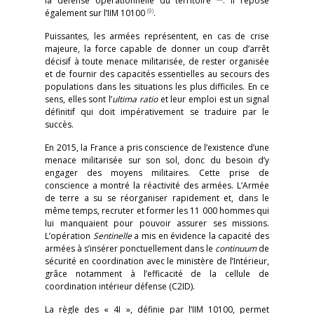
la défense opérationnelle du territoire
. Il repose
(9)
également sur l’IIM 10100
.
Puissantes, les armées représentent, en cas de crise
majeure, la force capable de donner un coup d’arrêt
décisif à toute menace militarisée, de rester organisée
et de fournir des capacités essentielles au secours des
populations dans les situations les plus difficiles. En ce
sens, elles sont l’
ultima
ratio
et leur emploi est un signal
définitif qui doit impérativement se traduire par le
succès.
En 2015, la France a pris conscience de l’existence d’une
menace militarisée sur son sol, donc du besoin d’y
engager des moyens militaires. Cette prise de
conscience a montré la réactivité des armées. L’Armée
de terre a su se réorganiser rapidement et, dans le
même temps, recruter et former les 11 000 hommes qui
lui manquaient pour pouvoir assurer ses missions.
L’opération
Sentinelle
a mis en évidence la capacité des
armées à s’insérer ponctuellement dans le
continuum
de
sécurité en coordination avec le ministère de l’Intérieur,
grâce notamment à l’efficacité de la cellule de
coordination intérieur défense (C2ID).
La règle des « 4I », définie par l’IIM 10100, permet