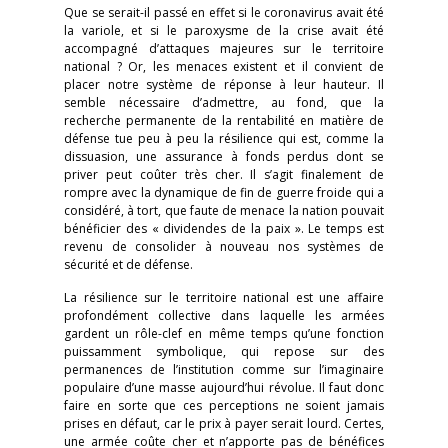
Que se serait-il passé en effet si le coronavirus avait été
la variole, et si le paroxysme de la crise avait été
accompagné d’attaques majeures sur le territoire
national ? Or, les menaces existent et il convient de
placer notre système de réponse à leur hauteur. Il
semble nécessaire d’admettre, au fond, que la
recherche permanente de la rentabilité en matière de
défense tue peu à peu la résilience qui est, comme la
dissuasion, une assurance à fonds perdus dont se
priver peut coûter très cher. Il s’agit finalement de
rompre avec la dynamique de fin de guerre froide qui a
considéré, à tort, que faute de menace la nation pouvait
bénéficier des « dividendes de la paix ». Le temps est
revenu de consolider à nouveau nos systèmes de
sécurité et de défense.
La résilience sur le territoire national est une affaire
profondément collective dans laquelle les armées
gardent un rôle-clef en même temps qu’une fonction
puissamment symbolique, qui repose sur des
permanences de l’institution comme sur l’imaginaire
populaire d’une masse aujourd’hui révolue. Il faut donc
faire en sorte que ces perceptions ne soient jamais
prises en défaut, car le prix à payer serait lourd. Certes,
une armée coûte cher et n’apporte pas de bénéfices