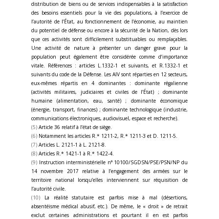
distribution de biens ou de services indispensables à la satisfaction
des besoins essentiels pour la vie des populations, à l’exercice de
l’autorité de l’État, au fonctionnement de l’économie, au maintien
du potentiel de défense ou encore à la sécurité de la Nation, dès lors
que ces activités sont difficilement substituables ou remplaçables.
Une activité de nature à présenter un danger grave pour la
population peut également être considérée comme d’importance
vitale. Références : articles L.1332-1 et suivants, et R.1332-1 et
suivants du code de la Défense. Les AIV sont réparties en 12 secteurs,
eux-mêmes répartis en 4 dominantes : dominante régalienne
(activités militaires, judiciaires et civiles de l’État) ; dominante
humaine (alimentation, eau, santé) ; dominante économique
(énergie, transport, finances) ; dominante technologique (industrie,
communications électroniques, audiovisuel, espace et recherche).
(5)
Article 36 relatif à l’état de siège.
(6)
Notamment les articles R.* 1211-2, R.* 1211-3 et D. 1211-5.
(7)
Articles L. 2121-1 à L. 2121-8.
(8)
Articles R.* 1421-1 à R.* 1422-4.
(9)
Instruction interministérielle n° 10100/SGDSN/PSE/PSN/NP du
14 novembre 2017 relative à l’engagement des armées sur le
territoire national lorsqu’elles interviennent sur réquisition de
l’autorité civile.
(10)
La réalité statutaire est parfois mise à mal (désertions,
absentéisme médical abusif, etc.). De même, le « droit » de retrait
exclut certaines administrations et pourtant il en est parfois