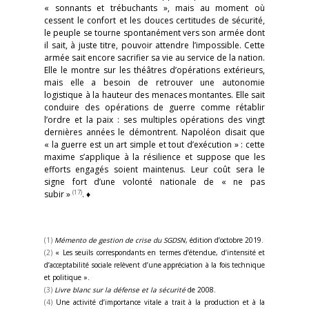
« sonnants et trébuchants », mais au moment où
cessent le confort et les douces certitudes de sécurité,
le peuple se tourne spontanément vers son armée dont
il sait, à juste titre, pouvoir attendre l’impossible. Cette
armée sait encore sacrifier sa vie au service de la nation.
Elle le montre sur les théâtres d’opérations extérieurs,
mais elle a besoin de retrouver une autonomie
logistique à la hauteur des menaces montantes. Elle sait
conduire des opérations de guerre comme rétablir
l’ordre et la paix : ses multiples opérations des vingt
dernières années le démontrent. Napoléon disait que
« la guerre est un art simple et tout d’exécution » : cette
maxime s’applique à la résilience et suppose que les
efforts engagés soient maintenus. Leur coût sera le
signe fort d’une volonté nationale de « ne pas
(17)
subir »
. ♦
(1)
Mémento de gestion de crise du SGDSN
, édition d’octobre 2019.
(2)
« Les seuils correspondants en termes d’étendue, d’intensité et
d’acceptabilité sociale relèvent d’une appréciation à la fois technique
et politique ».
(3)
Livre blanc sur la défense et la sécurité
de 2008.
(4)
Une activité d’importance vitale a trait à la production et à la