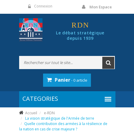
Panneau de gestion des cookies
Connexion
Mon Espace
RDN
Le débat stratégique
depuis 1939
Panier
- 0 article
Accueil
e-RDN
La vision stratégique de l'Armée de terre
Quelle contribution des armées à la résilience de
la nation en cas de crise majeure ?