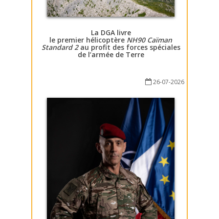
La DGA livre
le premier hélicoptère
NH90 Caïman
Standard 2
au profit des forces spéciales
de l’armée de Terre
26-07-2026