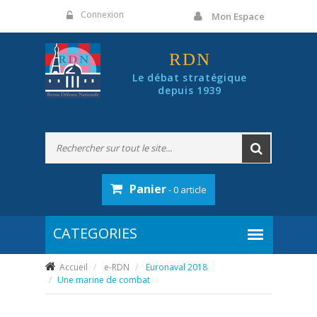
Panneau de gestion des cookies
Connexion
Mon Espace
RDN
Le débat stratégique
depuis 1939
Panier
- 0 article
Accueil
e-RDN
Euronaval 2018
Une marine de combat