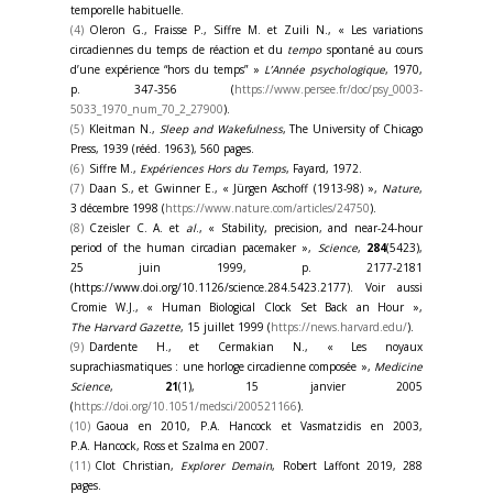
temporelle habituelle.
(4)
Oleron G., Fraisse P., Siffre M. et Zuili N., « Les variations
circadiennes du temps de réaction et du
tempo
spontané au cours
d’une expérience “hors du temps” »
L’Année psychologique
, 1970,
p. 347-356 (
https://www.persee.fr/doc/psy_0003-
5033_1970_num_70_2_27900
).
(5)
Kleitman N.,
Sleep and Wakefulness
, The University of Chicago
Press, 1939 (rééd. 1963), 560 pages.
(6)
Siffre M.,
Expériences Hors du Temps
, Fayard, 1972.
(7)
Daan S., et Gwinner E., « Jürgen Aschoff (1913-98) »,
Nature
,
3 décembre 1998 (
https://www.nature.com/articles/24750
).
(8)
Czeisler C. A. et
al
., « Stability, precision, and near-24-hour
period of the human circadian pacemaker »,
Science
,
284
(5423),
25 juin 1999, p. 2177-2181
(https://www.doi.org/10.1126/science.284.5423.2177). Voir aussi
Cromie W.J., « Human Biological Clock Set Back an Hour »,
The Harvard Gazette
, 15 juillet 1999 (
https://news.harvard.edu/
).
(9)
Dardente H., et Cermakian N., « Les noyaux
suprachiasmatiques : une horloge circadienne composée »,
Medicine
Science
,
21
(1), 15 janvier 2005
(
https://doi.org/10.1051/medsci/200521166
).
(10)
Gaoua en 2010, P.A. Hancock et Vasmatzidis en 2003,
P.A. Hancock, Ross et Szalma en 2007.
(11)
Clot Christian,
Explorer Demain
, Robert Laffont 2019, 288
pages.