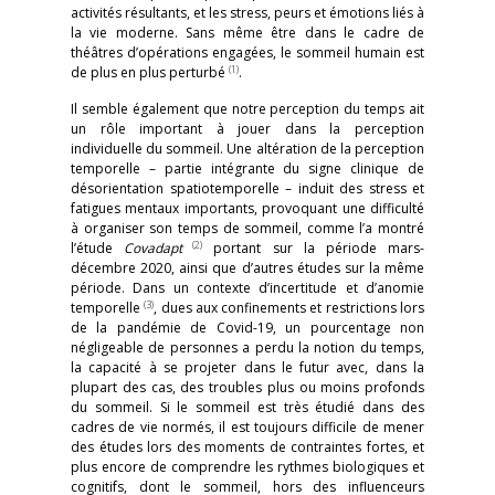
activités résultants, et les stress, peurs et émotions liés à
la vie moderne. Sans même être dans le cadre de
théâtres d’opérations engagées, le sommeil humain est
(1)
de plus en plus perturbé
.
Il semble également que notre perception du temps ait
un rôle important à jouer dans la perception
individuelle du sommeil. Une altération de la perception
temporelle – partie intégrante du signe clinique de
désorientation spatiotemporelle – induit des stress et
fatigues mentaux importants, provoquant une difficulté
à organiser son temps de sommeil, comme l’a montré
(2)
l’étude
Covadapt
portant sur la période mars-
décembre 2020, ainsi que d’autres études sur la même
période. Dans un contexte d’incertitude et d’anomie
(3)
temporelle
, dues aux confinements et restrictions lors
de la pandémie de Covid-19, un pourcentage non
négligeable de personnes a perdu la notion du temps,
la capacité à se projeter dans le futur avec, dans la
plupart des cas, des troubles plus ou moins profonds
du sommeil. Si le sommeil est très étudié dans des
cadres de vie normés, il est toujours difficile de mener
des études lors des moments de contraintes fortes, et
plus encore de comprendre les rythmes biologiques et
cognitifs, dont le sommeil, hors des influenceurs