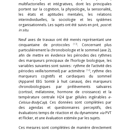
multifactorielles et intégratives, dont les principales
portent sur la cognition, la physiologie
,
la sensorialité
,
les états et aptitudes mentales, les relations
interindividuelles, la sociologie et les systèmes
organisationnels. Les sujets ont été suivis en pré,
post
et
in
situ
.
Neuf axes de travaux ont été menés représentant une
(13)
cinquantaine de protocoles
. Concernant plus
particulièrement la chronobiologie et le sommeil (axe 2),
afin de mettre en évidence les périodes des rythmes
des marqueurs principaux de l’horloge biologique, les
variables suivantes sont suivies : rythme de l’activité des
(14)
périodes veille/sommeil) par actimétrie
, rythme des
marqueurs cognitifs et cardiaques du sommeil
(Appareil EEG Somté à huit canaux), des marqueurs
chronobiologiques par prélèvements salivaires
(cortisol, mélatonine, hormone de croissance) et la
température centrale H24 (par gélules ingérables
e-
Celsius-BodyCap
). Ces données sont complétées par
des agendas et questionnaires perceptifs, des
évaluations temps de réaction et du dynamisme
via
PVT
et Flicker, et une évaluation estimée par les sujets.
Ces mesures sont complétées de manière directement