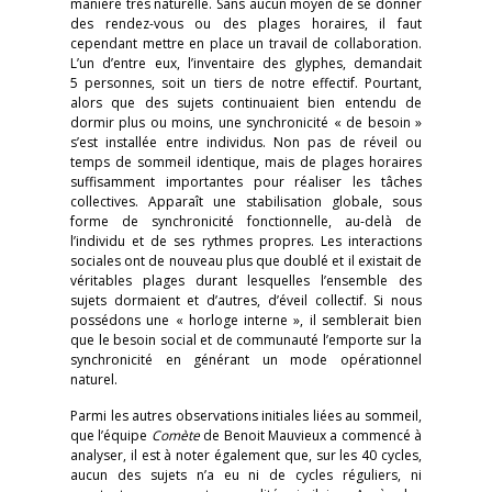
manière très naturelle. Sans aucun moyen de se donner
des rendez-vous ou des plages horaires, il faut
cependant mettre en place un travail de collaboration.
L’un d’entre eux, l’inventaire des glyphes, demandait
5 personnes, soit un tiers de notre effectif. Pourtant,
alors que des sujets continuaient bien entendu de
dormir plus ou moins, une synchronicité « de besoin »
s’est installée entre individus. Non pas de réveil ou
temps de sommeil identique, mais de plages horaires
suffisamment importantes pour réaliser les tâches
collectives. Apparaît une stabilisation globale, sous
forme de synchronicité fonctionnelle, au-delà de
l’individu et de ses rythmes propres. Les interactions
sociales ont de nouveau plus que doublé et il existait de
véritables plages durant lesquelles l’ensemble des
sujets dormaient et d’autres, d’éveil collectif. Si nous
possédons une « horloge interne », il semblerait bien
que le besoin social et de communauté l’emporte sur la
synchronicité en générant un mode opérationnel
naturel.
Parmi les autres observations initiales liées au sommeil,
que l’équipe
Comète
de Benoit Mauvieux a commencé à
analyser, il est à noter également que, sur les 40 cycles,
aucun des sujets n’a eu ni de cycles réguliers, ni