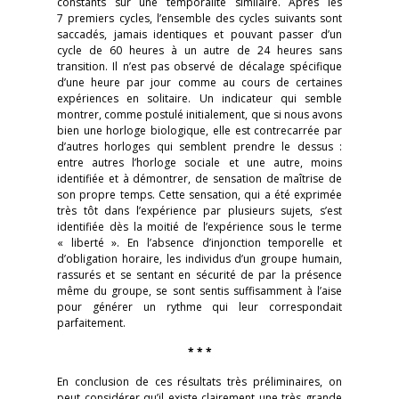
constants sur une temporalité similaire. Après les
7 premiers cycles, l’ensemble des cycles suivants sont
saccadés, jamais identiques et pouvant passer d’un
cycle de 60 heures à un autre de 24 heures sans
transition. Il n’est pas observé de décalage spécifique
d’une heure par jour comme au cours de certaines
expériences en solitaire. Un indicateur qui semble
montrer, comme postulé initialement, que si nous avons
bien une horloge biologique, elle est contrecarrée par
d’autres horloges qui semblent prendre le dessus :
entre autres l’horloge sociale et une autre, moins
identifiée et à démontrer, de sensation de maîtrise de
son propre temps. Cette sensation, qui a été exprimée
très tôt dans l’expérience par plusieurs sujets, s’est
identifiée dès la moitié de l’expérience sous le terme
« liberté ». En l’absence d’injonction temporelle et
d’obligation horaire, les individus d’un groupe humain,
rassurés et se sentant en sécurité de par la présence
même du groupe, se sont sentis suffisamment à l’aise
pour générer un rythme qui leur correspondait
parfaitement.
* * *
En conclusion de ces résultats très préliminaires, on
peut considérer qu’il existe clairement une très grande