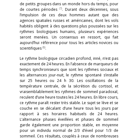
de petits groupes dans un monde hors du temps, pour
(7)
de courtes périodes
. Durant deux décennies, sous
l’impulsion de ces deux hommes autant que des
agences spatiales russes et américaines, dont les vols
habités obligent à des questions plus poussées sur les
rythmes biologiques humains, plusieurs expériences
seront menées. Un consensus en ressort, qui fait
aujourd’hui référence pour tous les articles novices ou
(8)
scientifiques
.
Le rythme biologique circadien profond, inné, n’est pas
exactement de 24 heures. En l’absence de marqueurs de
temps synchroniseurs que sont les rythmes sociaux et
les alternances jour-nuit, le rythme spontané s’installe
sur 25 heures ou 24 h 30. Les oscillations de la
température centrale, de la sécrétion du cortisol, et
vraisemblablement les rythmes de sommeil paradoxal,
reculent d’une heure toutes les 24 heures. En libre cours,
ce rythme paraît rester très stable. Le sujet se lève et se
couche en se décalant d’une heure tous les jours par
rapport à ses horaires habituels de 24 heures.
L’alternance phases éveillées et phases de sommeil
garde également une proportion stable, en moyenne
pour un individu normal de 2/3 d’éveil pour 1/3 de
sommeil. Ces résultats, couplés à ceux de nombreuses