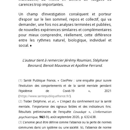
carences trop importantes.
Un champ d’investigation conséquent et porteur
d’espoir sur le lien sommeil, repos et collectif, qui va
demander, une fois nos analyses terminées et publiées,
de nouvelles expériences similaires et complémentaires
pour mieux comprendre, réellement, cette différence
entre les rythmes naturel, biologique, individuel et
social. ♦
L’auteur tient à remercier Jérémy Roumian, Stéphane
Besnard, Benoit Mauvieux et Apolline Ferrand.
(1)
Santé Publique France, « CoviPrev : une enquête pour suivre
l’évolution des comportements et de la santé mentale pendant
l’épidémie de Covid-19 », 2021
(
https://www.santepubliquefrance.fr/
).
(2)
Traber Delphine,
et
al
., « L’impact du confinement sur la santé
mentale, l’importance des signaux faibles et des indicateurs fins.
Résultats préliminaires de l’enquête
Covadapt
»,
L’information
psychiatrique
,
96
(8-9), août-septembre 2020, p. 632-638.
(3)
L’anomie peut être définie comme l’absence ou la perte de normes
communes dans un système ou une société. Ici, l’absence de norme