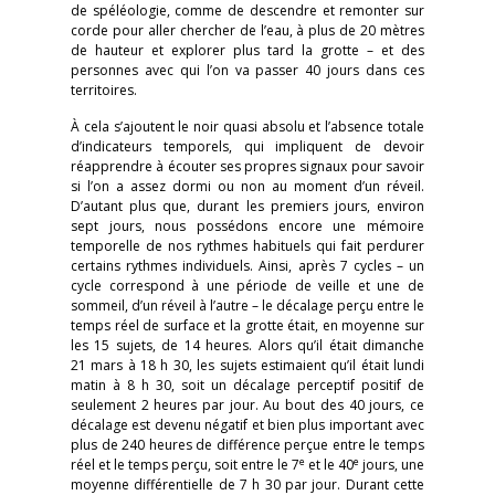
de spéléologie, comme de descendre et remonter sur
corde pour aller chercher de l’eau, à plus de 20 mètres
de hauteur et explorer plus tard la grotte – et des
personnes avec qui l’on va passer 40 jours dans ces
territoires.
À cela s’ajoutent le noir quasi absolu et l’absence totale
d’indicateurs temporels, qui impliquent de devoir
réapprendre à écouter ses propres signaux pour savoir
si l’on a assez dormi ou non au moment d’un réveil.
D’autant plus que, durant les premiers jours, environ
sept jours, nous possédons encore une mémoire
temporelle de nos rythmes habituels qui fait perdurer
certains rythmes individuels. Ainsi, après 7 cycles – un
cycle correspond à une période de veille et une de
sommeil, d’un réveil à l’autre – le décalage perçu entre le
temps réel de surface et la grotte était, en moyenne sur
les 15 sujets, de 14 heures. Alors qu’il était dimanche
21 mars à 18 h 30, les sujets estimaient qu’il était lundi
matin à 8 h 30, soit un décalage perceptif positif de
seulement 2 heures par jour. Au bout des 40 jours, ce
décalage est devenu négatif et bien plus important avec
plus de 240 heures de différence perçue entre le temps
e
e
réel et le temps perçu, soit entre le 7
et le 40
jours, une
moyenne différentielle de 7 h 30 par jour. Durant cette