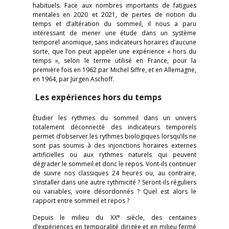
habituels. Face aux nombres importants de fatigues
mentales en 2020 et 2021, de pertes de notion du
temps et d’altération du sommeil, il nous a paru
intéressant de mener une étude dans un système
temporel anomique, sans indicateurs horaires d’aucune
sorte, que l’on peut appeler une expérience « hors du
temps », selon le terme utilisé en France, pour la
première fois en 1962 par Michel Siffre, et en Allemagne,
en 1964, par Jürgen Aschoff.
Les expériences hors du temps
Étudier les rythmes du sommeil dans un univers
totalement déconnecté des indicateurs temporels
permet d’observer les rythmes biologiques lorsqu’ils ne
sont pas soumis à des injonctions horaires externes
artificielles ou aux rythmes naturels qui peuvent
dégrader le sommeil et donc le repos. Vont-ils continuer
de suivre nos classiques 24 heures ou, au contraire,
s’installer dans une autre rythmicité ? Seront-ils réguliers
ou variables, voire désordonnés ? Quel est alors le
rapport entre sommeil et repos ?
e
Depuis le milieu du XX
siècle, des centaines
d’expériences en temporalité dirigée et en milieu fermé