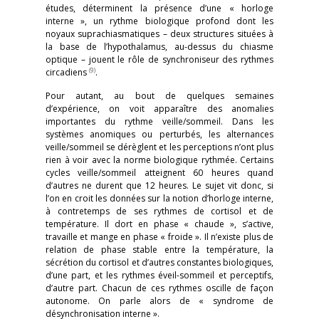
études, déterminent la présence d’une « horloge
interne », un rythme biologique profond dont les
noyaux suprachiasmatiques – deux structures situées à
la base de l’hypothalamus, au-dessus du chiasme
optique – jouent le rôle de synchroniseur des rythmes
(9)
circadiens
.
Pour autant, au bout de quelques semaines
d’expérience, on voit apparaître des anomalies
importantes du rythme veille/sommeil. Dans les
systèmes anomiques ou perturbés, les alternances
veille/sommeil se dérèglent et les perceptions n’ont plus
rien à voir avec la norme biologique rythmée. Certains
cycles veille/sommeil atteignent 60 heures quand
d’autres ne durent que 12 heures. Le sujet vit donc, si
l’on en croit les données sur la notion d’horloge interne,
à contretemps de ses rythmes de cortisol et de
température. Il dort en phase « chaude », s’active,
travaille et mange en phase « froide ». Il n’existe plus de
relation de phase stable entre la température, la
sécrétion du cortisol et d’autres constantes biologiques,
d’une part, et les rythmes éveil-sommeil et perceptifs,
d’autre part. Chacun de ces rythmes oscille de façon
autonome. On parle alors de « syndrome de
désynchronisation interne ».