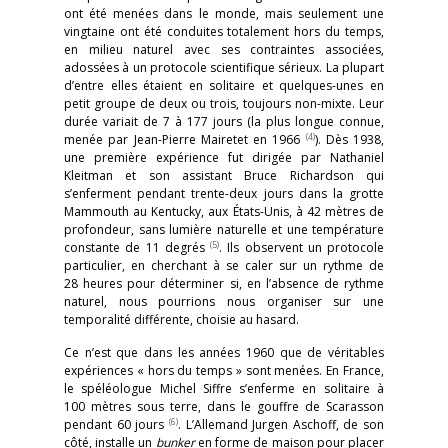
ont été menées dans le monde, mais seulement une
vingtaine ont été conduites totalement hors du temps,
en milieu naturel avec ses contraintes associées,
adossées à un protocole scientifique sérieux. La plupart
d’entre elles étaient en solitaire et quelques-unes en
petit groupe de deux ou trois, toujours non-mixte. Leur
durée variait de 7 à 177 jours (la plus longue connue,
(4)
menée par Jean-Pierre Mairetet en 1966
). Dès 1938,
une première expérience fut dirigée par Nathaniel
Kleitman et son assistant Bruce Richardson qui
s’enferment pendant trente-deux jours dans la grotte
Mammouth au Kentucky, aux États-Unis, à 42 mètres de
profondeur, sans lumière naturelle et une température
(5)
constante de 11 degrés
. Ils observent un protocole
particulier, en cherchant à se caler sur un rythme de
28 heures pour déterminer si, en l’absence de rythme
naturel, nous pourrions nous organiser sur une
temporalité différente, choisie au hasard.
Ce n’est que dans les années 1960 que de véritables
expériences « hors du temps » sont menées. En France,
le spéléologue Michel Siffre s’enferme en solitaire à
100 mètres sous terre, dans le gouffre de Scarasson
(6)
pendant 60 jours
. L’Allemand Jurgen Aschoff, de son
côté, installe un
bunker
en forme de maison pour placer