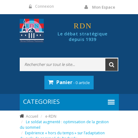
Panneau de gestion des cookies
Connexion
Mon Espace
RDN
Le débat stratégique
depuis 1939
Panier
- 0 article
Accueil
e-RDN
Le soldat augmenté : optimisation de la gestion
du sommeil
Expérience « hors du temps » sur l’adaptation