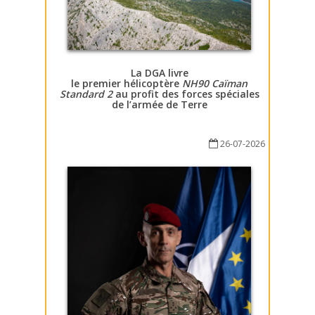
La DGA livre
le premier hélicoptère
NH90 Caïman
Standard 2
au profit des forces spéciales
de l’armée de Terre
26-07-2026