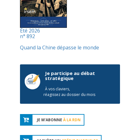
Été 2026
n° 892
Quand la Chine dépasse le monde
Je participe au débat
stratégique
À vos claviers,
réagissez au dossier du mois
JE M'ABONNE
À LA RDN