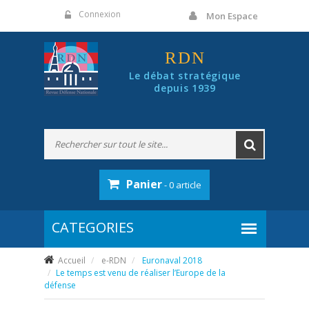
Panneau de gestion des cookies
Connexion
Mon Espace
RDN
Le débat stratégique
depuis 1939
Panier
- 0 article
Accueil
e-RDN
Euronaval 2018
Le temps est venu de réaliser l’Europe de la
défense