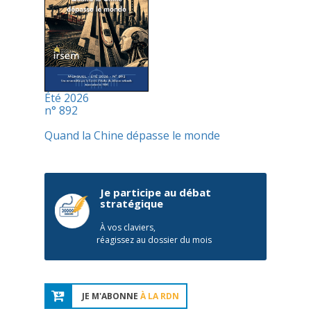
Été 2026
n° 892
Quand la Chine dépasse le monde
Je participe au débat
stratégique
À vos claviers,
réagissez au dossier du mois
JE M'ABONNE
À LA RDN