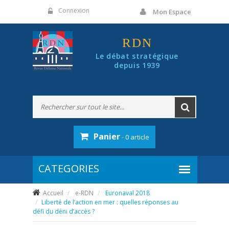
Panneau de gestion des cookies
Connexion
Mon Espace
RDN
Le débat stratégique
depuis 1939
Panier
- 0 article
Accueil
e-RDN
Euronaval 2018
Liberté de l’action en mer : quelles réponses au
défi du déni d’accès ?