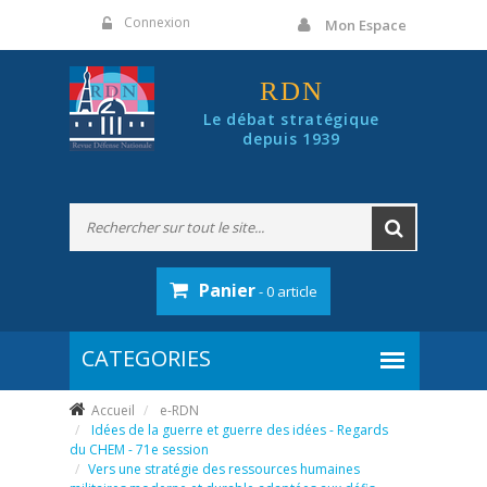
Panneau de gestion des cookies
Connexion
Mon Espace
RDN
Le débat stratégique
depuis 1939
Panier
- 0 article
Accueil
e-RDN
Idées de la guerre et guerre des idées - Regards
du CHEM - 71e session
Vers une stratégie des ressources humaines