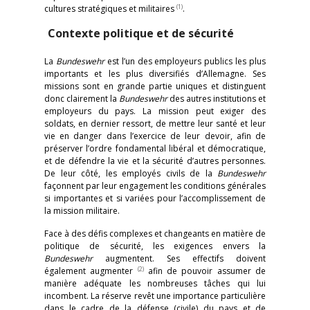
(1)
cultures stratégiques et militaires
.
Contexte politique et de sécurité
La
Bundeswehr
est l’un des employeurs publics les plus
importants et les plus diversifiés d’Allemagne. Ses
missions sont en grande partie uniques et distinguent
donc clairement la
Bundeswehr
des autres institutions et
employeurs du pays. La mission peut exiger des
soldats, en dernier ressort, de mettre leur santé et leur
vie en danger dans l’exercice de leur devoir, afin de
préserver l’ordre fondamental libéral et démocratique,
et de défendre la vie et la sécurité d’autres personnes.
De leur côté, les employés civils de la
Bundeswehr
façonnent par leur engagement les conditions générales
si importantes et si variées pour l’accomplissement de
la mission militaire.
Face à des défis complexes et changeants en matière de
politique de sécurité, les exigences envers la
Bundeswehr
augmentent. Ses effectifs doivent
(2)
également augmenter
afin de pouvoir assumer de
manière adéquate les nombreuses tâches qui lui
incombent. La réserve revêt une importance particulière
dans le cadre de la défense (civile) du pays et de