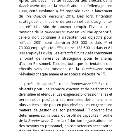
Après des décennies de réduction des effectifs de la
Bundeswehr
depuis la réunification de l’Allemagne en
1990, cette évolution a été stoppée avec le lancement
du
Trendwende Personal
2016. Dès lors, l’intention
stratégique en matière de personnel est d’augmenter
les effectifs. Afin de pouvoir remplir l’éventail des
missions de la
Bundeswehr
avec un volume approprié,
celle-ci doit continuer à s’adapter. Les objectifs pour
(9)
l’effectif 2031 sont d’environ 203 000 soldats
et
(10)
73 000 employés civils
(contre 183 500 soldats et 81
000 employés civils). Les effectifs futurs visés constituent
le point de référence stratégique pour le champ
d’action Personnel. Tant les buts que l’orientation des
effectifs vers les missions de la
Bundeswehr
sont
(11)
réévalués chaque année et adaptés si nécessaire
.
(12)
Le profil de capacités de la
Bundeswehr
fixe des
objectifs pour une capacité d’action et de performance
diversifiée et étendue. Les exigences professionnelles et
personnelles posées à ses membres deviennent ainsi
plus variées et de plus en plus élevées. Les exigences en
(13)
matière de gestion de son personnel
doivent être
déterminées sur la base du profil de capacités modifié
de la
Bundeswehr
. Outre la déduction organisationnelle
des besoins en personnel, les compétences nécessaires