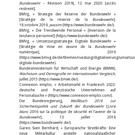
Bundeswehr
– Révision 2019), 12 mai 2020 [accès
restreint].
BMVg, « Strategie der Reserve der Bundeswehr »
[Stratégie de la réserve de la
Bundeswehr
],
18 octobre 2019,
passim
(https://www.bundeswehr.de/).
BMVg, « Die Trendwende Personal » [Inversion de la
tendance personnel] (https://www.bundeswehr.de/).
BMVg, « Umsetzungsstrategie Digitale Bundeswehr »
[Stratégie de mise en œuvre de la
Bundeswehr
numérique], 2019
(https://www.bmvg.de/de/themen/ruestung/digitalisierung/umsetzun
digitale-bundeswehr).
Bundesministerium für Wirtschaft und Energie (BMWI),
Wachstum und Demografie im internationalen Vergleich
,
juillet 2015 (https://www.bmwi.de/).
Connexion emploi, « Arbeitsmarkt in Frankreich 2022:
deutsche und französische Unternehmen auf
Personalsuche » (https://www.connexion-emploi.com/).
Die Bundesregierung,
Weißbuch 2016 zur
Sicherheitspolitik und Zukunft der Bundeswehr
[
Livre
blanc
2016 sur la politique de sécurité et l’avenir de la
Bundeswehr
], 13 juillet 2016
(https://www.bundeswehr.de/).
Gareis Sven Bernhard, « Europäische Streitkräfte: Eine
neue Militärkultur anstelle nationalstaatlicher