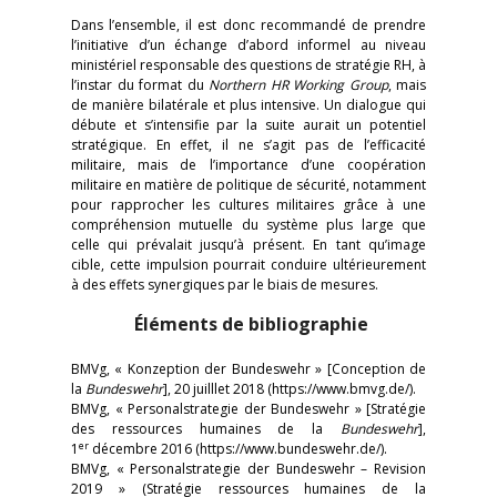
Dans l’ensemble, il est donc recommandé de prendre
l’initiative d’un échange d’abord informel au niveau
ministériel responsable des questions de stratégie RH, à
l’instar du format du
Northern HR Working Group
, mais
de manière bilatérale et plus intensive. Un dialogue qui
débute et s’intensifie par la suite aurait un potentiel
stratégique. En effet, il ne s’agit pas de l’efficacité
militaire, mais de l’importance d’une coopération
militaire en matière de politique de sécurité, notamment
pour rapprocher les cultures militaires grâce à une
compréhension mutuelle du système plus large que
celle qui prévalait jusqu’à présent. En tant qu’image
cible, cette impulsion pourrait conduire ultérieurement
à des effets synergiques par le biais de mesures.
Éléments de bibliographie
BMVg, « Konzeption der Bundeswehr » [Conception de
la
Bundeswehr
], 20 juilllet 2018 (https://www.bmvg.de/).
BMVg, « Personalstrategie der Bundeswehr » [Stratégie
des ressources humaines de la
Bundeswehr
],
er
1
décembre 2016 (https://www.bundeswehr.de/).
BMVg, « Personalstrategie der Bundeswehr – Revision
2019 » (Stratégie ressources humaines de la