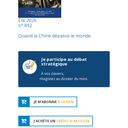
Été 2026
n° 892
Quand la Chine dépasse le monde
Je participe au débat
stratégique
À vos claviers,
réagissez au dossier du mois
JE M'ABONNE
À LA RDN
J'ACHÈTE UN
CRÉDIT D'ARTICLES