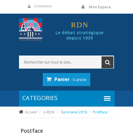
Panneau de gestion des cookies
Connexion
Mon Espace
RDN
Le débat stratégique
depuis 1939
Panier
- 0 article
Accueil
e-RDN
Euronaval 2018
Postface
Postface