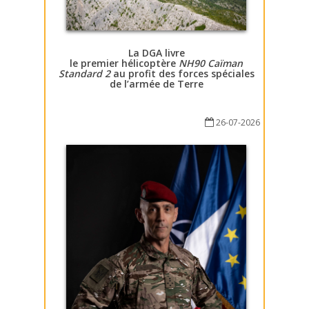
La DGA livre
le premier hélicoptère
NH90 Caïman
Standard 2
au profit des forces spéciales
de l’armée de Terre
26-07-2026