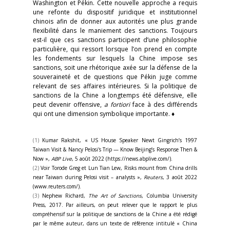
Washington et Pékin. Cette nouvelle approche a requis
une refonte du dispositif juridique et institutionnel
chinois afin de donner aux autorités une plus grande
flexibilité dans le maniement des sanctions. Toujours
est-il que ces sanctions participent d’une philosophie
particulière, qui ressort lorsque l’on prend en compte
les fondements sur lesquels la Chine impose ses
sanctions, soit une rhétorique axée sur la défense de la
souveraineté et de questions que Pékin juge comme
relevant de ses affaires intérieures. Si la politique de
sanctions de la Chine a longtemps été défensive, elle
peut devenir offensive,
a fortiori
face à des différends
qui ont une dimension symbolique importante. ♦
(1)
Kumar Rakshit, « US House Speaker Newt Gingrich’s 1997
Taiwan Visit & Nancy Pelosi's Trip — Know Beijing’s Response Then &
Now »,
ABP Live
, 5 août 2022 (https://news.abplive.com/).
(2)
Voir Torode Greg et Lun Tian Lew, Risks mount from China drills
near Taiwan during Pelosi visit – analysts »,
Reuters
, 3 août 2022
(www.reuters.com/).
(3)
Nephew Richard,
The Art of Sanctions
, Columbia University
Press, 2017. Par ailleurs, on peut relever que le rapport le plus
compréhensif sur la politique de sanctions de la Chine a été rédigé
par le même auteur, dans un texte de référence intitulé « China