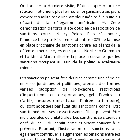
Or, lors de la dernière visite, Pékin a opté pour une
réaction nettement plus ferme, en organisant trois jours
d’exercices militaires d’une ampleur inédite à la suite du
(2)
départ de la délégation américaine
. Cette
démonstration de force a été doublée de l’adoption de
sanctions contre Nancy Pelosi. Plus récemment,
l’annonce faite par Pékin en septembre 2023 de la mise
en place prochaine de sanctions contre les géants de la
défense américaine, les entreprises Northrop Grumman
et Lockheed Martin, illustre la place croissante que les
sanctions occupent au sein de la politique extérieure
chinoise.
Les sanctions peuvent être définies comme une série de
mesures juridiques et politiques, prenant des formes
variées (adoption de lois-cadres, restrictions
d’importations ou d’exportations, gel d’avoirs ou
d’actifs, mesures d’interdiction d’entrée du territoire),
qui sont adoptées par l’État qui sanctionne contre l’État
sanctionné ou ses ressortissants. Elles peuvent être
multilatérales ou unilatérales. Les sanctions se situent en
deçà du seuil du conflit armé et visent souvent à le
prévenir. Pourtant, l’instauration de sanctions peut
également contribuer à augmenter les tensions entre les
acteurs. L’hybridité de ses effets explique ainsi pourquoi