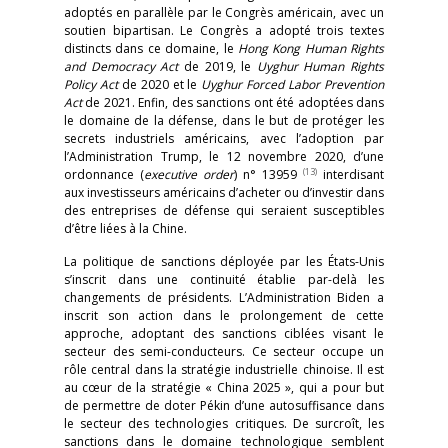
adoptés en parallèle par le Congrès américain, avec un
soutien bipartisan. Le Congrès a adopté trois textes
distincts dans ce domaine, le
Hong Kong Human Rights
and Democracy Act
de 2019, le
Uyghur Human Rights
Policy Act
de 2020 et le
Uyghur Forced Labor Prevention
Act
de 2021. Enfin, des sanctions ont été adoptées dans
le domaine de la défense, dans le but de protéger les
secrets industriels américains, avec l’adoption par
l’Administration Trump, le 12 novembre 2020, d’une
(13)
ordonnance (
executive order
) n° 13959
interdisant
aux investisseurs américains d’acheter ou d’investir dans
des entreprises de défense qui seraient susceptibles
d’être liées à la Chine.
La politique de sanctions déployée par les États-Unis
s’inscrit dans une continuité établie par-delà les
changements de présidents. L’Administration Biden a
inscrit son action dans le prolongement de cette
approche, adoptant des sanctions ciblées visant le
secteur des semi-conducteurs. Ce secteur occupe un
rôle central dans la stratégie industrielle chinoise. Il est
au cœur de la stratégie « China 2025 », qui a pour but
de permettre de doter Pékin d’une autosuffisance dans
le secteur des technologies critiques. De surcroît, les
sanctions dans le domaine technologique semblent