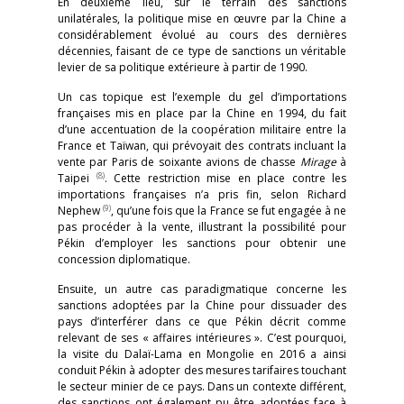
En deuxième lieu, sur le terrain des sanctions
unilatérales, la politique mise en œuvre par la Chine a
considérablement évolué au cours des dernières
décennies, faisant de ce type de sanctions un véritable
levier de sa politique extérieure à partir de 1990.
Un cas topique est l’exemple du gel d’importations
françaises mis en place par la Chine en 1994, du fait
d’une accentuation de la coopération militaire entre la
France et Taïwan, qui prévoyait des contrats incluant la
vente par Paris de soixante avions de chasse
Mirage
à
(8)
Taipei
. Cette restriction mise en place contre les
importations françaises n’a pris fin, selon Richard
(9)
Nephew
, qu’une fois que la France se fut engagée à ne
pas procéder à la vente, illustrant la possibilité pour
Pékin d’employer les sanctions pour obtenir une
concession diplomatique.
Ensuite, un autre cas paradigmatique concerne les
sanctions adoptées par la Chine pour dissuader des
pays d’interférer dans ce que Pékin décrit comme
relevant de ses « affaires intérieures ». C’est pourquoi,
la visite du Dalaï-Lama en Mongolie en 2016 a ainsi
conduit Pékin à adopter des mesures tarifaires touchant
le secteur minier de ce pays. Dans un contexte différent,
des sanctions ont également pu être adoptées face à