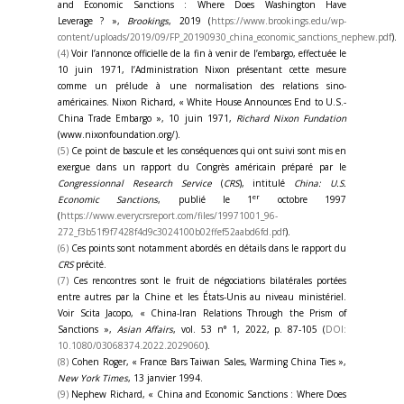
and Economic Sanctions : Where Does Washington Have
Leverage
? »,
Brookings
, 2019 (
https://www.brookings.edu/wp-
content/uploads/2019/09/FP_20190930_china_economic_sanctions_nephew.pdf
).
(4)
Voir l’annonce officielle de la fin à venir de l’embargo, effectuée le
10 juin 1971, l’Administration Nixon présentant cette mesure
comme un prélude à une normalisation des relations sino-
américaines. Nixon Richard, « White House Announces End to U.S.-
China Trade Embargo », 10 juin 1971,
Richard Nixon Fundation
(www.nixonfoundation.org/).
(5)
Ce point de bascule et les conséquences qui ont suivi sont mis en
exergue dans un rapport du Congrès américain préparé par le
Congressionnal Research Service
(
CRS
), intitulé
China: U.S.
er
Economic Sanctions
, publié le 1
octobre 1997
(
https://www.everycrsreport.com/files/19971001_96-
272_f3b51f9f7428f4d9c3024100b02ffef52aabd6fd.pdf
).
(6)
Ces points sont notamment abordés en détails dans le rapport du
CRS
précité.
(7)
Ces rencontres sont le fruit de négociations bilatérales portées
entre autres par la Chine et les États-Unis au niveau ministériel.
Voir Scita Jacopo, « China-Iran Relations Through the Prism of
Sanctions »,
Asian Affairs
, vol. 53 n° 1, 2022, p. 87-105 (
DOI:
10.1080/03068374.2022.2029060
).
(8)
Cohen Roger, « France Bars Taiwan Sales, Warming China Ties »,
New York Times
, 13 janvier 1994.
(9)
Nephew Richard, « China and Economic Sanctions : Where Does