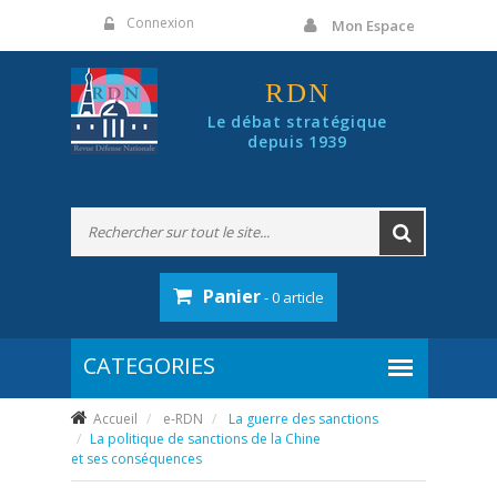
Panneau de gestion des cookies
Connexion
Mon Espace
RDN
Le débat stratégique
depuis 1939
Panier
- 0 article
Accueil
e-RDN
La guerre des sanctions
La politique de sanctions de la Chine
et ses conséquences