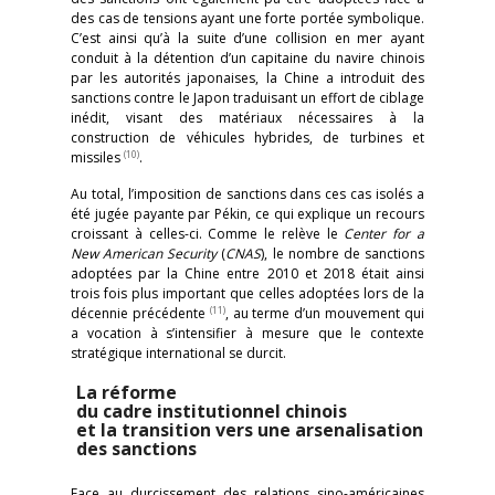
des cas de tensions ayant une forte portée symbolique.
C’est ainsi qu’à la suite d’une collision en mer ayant
conduit à la détention d’un capitaine du navire chinois
par les autorités japonaises, la Chine a introduit des
sanctions contre le Japon traduisant un effort de ciblage
inédit, visant des matériaux nécessaires à la
construction de véhicules hybrides, de turbines et
(10)
missiles
.
Au total, l’imposition de sanctions dans ces cas isolés a
été jugée payante par Pékin, ce qui explique un recours
croissant à celles-ci. Comme le relève le
Center for a
New American Security
(
CNAS
), le nombre de sanctions
adoptées par la Chine entre 2010 et 2018 était ainsi
trois fois plus important que celles adoptées lors de la
(11)
décennie précédente
, au terme d’un mouvement qui
a vocation à s’intensifier à mesure que le contexte
stratégique international se durcit.
La réforme
du cadre institutionnel chinois
et la transition vers une arsenalisation
des sanctions
Face au durcissement des relations sino-américaines