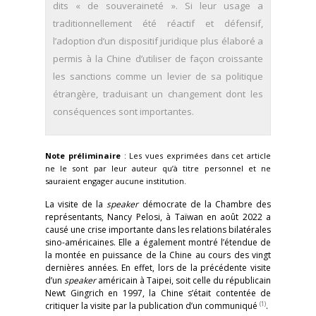
dits « de souveraineté ». Si leur usage a
traditionnellement été réactif et défensif,
l’adoption d’un dispositif juridique plus élaboré a
permis à la Chine d’utiliser de façon croissante
les sanctions comme un levier de sa politique
étrangère, traduisant un changement dont les
conséquences sont importantes.
Note préliminaire
: Les vues exprimées dans cet article
ne le sont par leur auteur qu’à titre personnel et ne
sauraient engager aucune institution.
La visite de la
speaker
démocrate de la Chambre des
représentants, Nancy Pelosi, à Taïwan en août 2022 a
causé une crise importante dans les relations bilatérales
sino-américaines. Elle a également montré l’étendue de
la montée en puissance de la Chine au cours des vingt
dernières années. En effet, lors de la précédente visite
d’un
speaker
américain à Taipei, soit celle du républicain
Newt Gingrich en 1997, la Chine s’était contentée de
(1)
critiquer la visite par la publication d’un communiqué
.