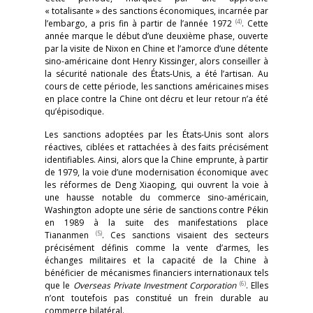
« totalisante » des sanctions économiques, incarnée par
(4)
l’embargo, a pris fin à partir de l’année 1972
. Cette
année marque le début d’une deuxième phase, ouverte
par la visite de Nixon en Chine et l’amorce d’une détente
sino-américaine dont Henry Kissinger, alors conseiller à
la sécurité nationale des États-Unis, a été l’artisan. Au
cours de cette période, les sanctions américaines mises
en place contre la Chine ont décru et leur retour n’a été
qu’épisodique.
Les sanctions adoptées par les États-Unis sont alors
réactives, ciblées et rattachées à des faits précisément
identifiables. Ainsi, alors que la Chine emprunte, à partir
de 1979, la voie d’une modernisation économique avec
les réformes de Deng Xiaoping, qui ouvrent la voie à
une hausse notable du commerce sino-américain,
Washington adopte une série de sanctions contre Pékin
en 1989 à la suite des manifestations place
(5)
Tiananmen
. Ces sanctions visaient des secteurs
précisément définis comme la vente d’armes, les
échanges militaires et la capacité de la Chine à
bénéficier de mécanismes financiers internationaux tels
(6)
que le
Overseas Private Investment Corporation
. Elles
n’ont toutefois pas constitué un frein durable au
commerce bilatéral.