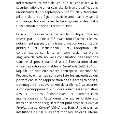
indirectement relever de ce que le conseiller à la
sécurité nationale américain Jake Sullivan a qualifié, dans
(14)
un discours du 16 septembre 2022
, de « troisième
pilier » de la stratégie industrielle américaine, visant à
« protéger les avantages technologiques » des États-
Unis dans un monde en recomposition.
Face aux mesures américaines, la politique mise en
œuvre par la Chine a été avant tout réactive. Elle est
notamment passée par la transformation de son cadre
juridique et institutionnel, et l’adoption de
contremesures sur le terrain commercial. La pierre
angulaire de cette nouvelle configuration des sanctions
dans le dispositif national a été l’instauration d’une
« liste des entités non-fiables » (
Unreliable Entity List
) sur
laquelle pouvait être placée l’entreprise sanctionnée.
Peuvent être inscrites sur cette liste les entreprises qui
porteraient, selon l’appréciation des autorités chinoises,
dommage « à la souveraineté de la Chine, à sa sécurité,
à son développement », ou qui auraient agi en violation
des « normes économiques et commerciales
internationales ». Cette démarche est semblable aux
listes de sanctions régulièrement publiées par l’
Office of
Foreign Assets Control
(
OFAC
) aux États-Unis et par les
institutions de l’UE. Elles sont fondées, en droit interne