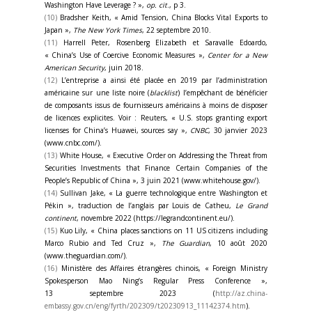
Washington Have Leverage
? »,
op. cit
., p 3.
(10)
Bradsher Keith, « Amid Tension, China Blocks Vital Exports to
Japan »,
The
New York Times
, 22 septembre 2010.
(11)
Harrell Peter, Rosenberg Elizabeth et Saravalle Edoardo,
« China’s Use of Coercive Economic Measures »,
Center for a New
American Security
, juin 2018.
(12)
L’entreprise a ainsi été placée en 2019 par l’administration
américaine sur une liste noire (
blacklist
) l’empêchant de bénéficier
de composants issus de fournisseurs américains à moins de disposer
de licences explicites. Voir : Reuters, « U.S. stops granting export
licenses for China’s Huawei, sources say »,
CNBC
, 30 janvier 2023
(www.cnbc.com/).
(13)
White House, « Executive Order on Addressing the Threat from
Securities Investments that Finance Certain Companies of the
People’s Republic of China », 3 juin 2021 (www.whitehouse.gov/).
(14)
Sullivan Jake, « La guerre technologique entre Washington et
Pékin », traduction de l’anglais par Louis de Catheu,
Le Grand
continent
, novembre 2022 (https://legrandcontinent.eu/).
(15)
Kuo Lily, « China places sanctions on 11 US citizens including
Marco Rubio and Ted Cruz »,
The Guardian
, 10 août 2020
(www.theguardian.com/).
(16)
Ministère des Affaires étrangères chinois, « Foreign Ministry
Spokesperson Mao Ning’s Regular Press Conference »,
13 septembre 2023 (
http://az.china-
embassy.gov.cn/eng/fyrth/202309/t20230913_11142374.htm
).