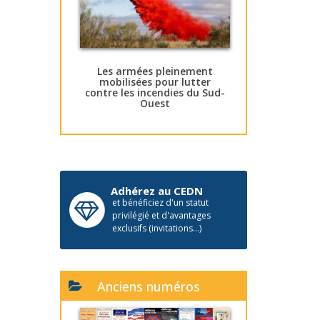
Les armées pleinement
mobilisées pour lutter
contre les incendies du Sud-
Ouest
Adhérez au CEDN
et bénéficiez d'un statut
privilégié et d'avantages
exclusifs (invitations...)
Anciens numéros