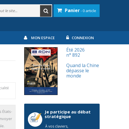
Panier
- 0 article
MON ESPACE
CONNEXION
Été 2026
n° 892
Quand la Chine
dépasse le
monde
ialité
s États-
Je participe au débat
stratégique
envoyer
le.
À vos claviers,