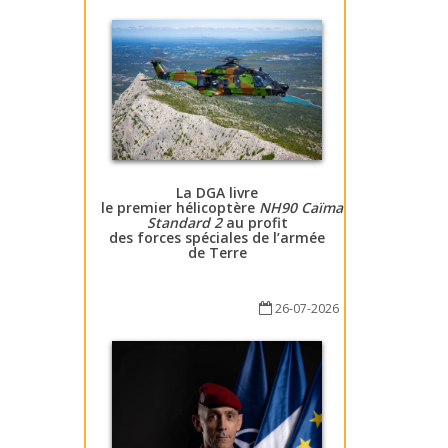
La DGA livre
le premier hélicoptère
NH90 Caïman
Standard 2
au profit
des forces spéciales de l’armée
de Terre
26-07-2026