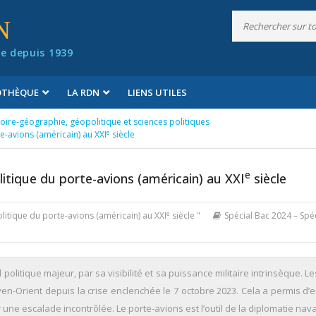
N
e depuis 1939
IOTHÈQUE
LA RDN
LIENS UTILES
toire-géographie, géopolitique et sciences politiques
e
e-avions (américain) au XXI
siècle
e
itique du porte-avions (américain) au XXI
siècle
e
olitique du porte-avions (américain) au XXI
siècle "
Spécial Bac 2024 – Spéc
olitique majeur, par sa visibilité et sa puissance militaire intrinsèque. Le
n-Orient depuis la crise enclenchée le 7 octobre 2023. Cela a permis d’
ne escalade incontrôlée. Le porte-avions est l’outil de la diplomatie nava