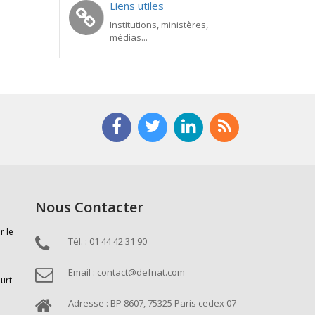
Liens utiles
Institutions, ministères,
médias...
Nous Contacter
r le
Tél. : 01 44 42 31 90
Email : contact@defnat.com
ourt
Adresse : BP 8607, 75325 Paris cedex 07