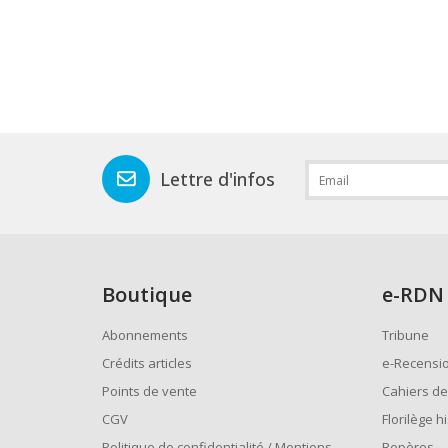
Lettre d'infos
Boutique
e
-RDN
Abonnements
Tribune
Crédits articles
e-Recensi
Points de vente
Cahiers de
CGV
Florilège h
Politique de confidentialité / Mentions
Repères