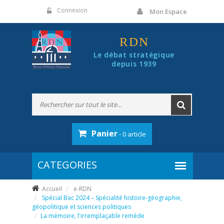
Panneau de gestion des cookies
Connexion
Mon Espace
RDN
Le débat stratégique
depuis 1939
Panier
- 0 article
Accueil
e-RDN
Spécial Bac 2024 – Spécialité histoire-géographie,
géopolitique et sciences politiques
La mémoire, l'irremplaçable remède