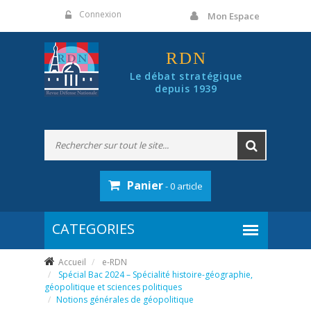
Panneau de gestion des cookies
Connexion
Mon Espace
RDN
Le débat stratégique
depuis 1939
Panier
- 0 article
Accueil
e-RDN
Spécial Bac 2024 – Spécialité histoire-géographie,
géopolitique et sciences politiques
Notions générales de géopolitique