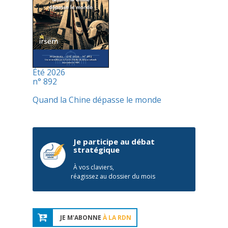
Été 2026
n° 892
Quand la Chine dépasse le monde
Je participe au débat
stratégique
À vos claviers,
réagissez au dossier du mois
JE M'ABONNE
À LA RDN