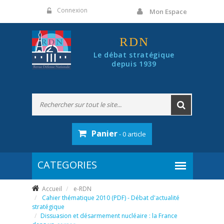
Panneau de gestion des cookies
Connexion
Mon Espace
RDN
Le débat stratégique
depuis 1939
Panier
- 0 article
Accueil
e-RDN
Cahier thématique 2010 (PDF) - Débat d'actualité
stratégique
Dissuasion et désarmement nucléaire : la France