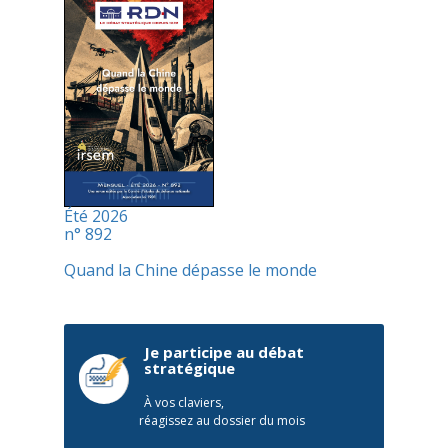
Été 2026
n° 892
Quand la Chine dépasse le monde
Je participe au débat
stratégique
À vos claviers,
réagissez au dossier du mois