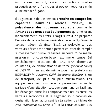
imbrications au sol, éviter des actions contre-
productives voire fratricides et pouvoir répondre enfin
à une menace fugace.
Il s’agit ensuite de pleinement
prendre en compte les
capacités nouvelles
(drones, missiles),
la
polyvalence des nouveaux vecteurs
comme le
Rafale
et des nouveaux équipements
qui améliorent
indéniablement les effets. Il s’agit surtout de préparer
l’arrivée de la prochaine génération avec le
Système de
combat aérien du futur
(
Scaf
). La polyvalence des
vecteurs aériens modernes permet en effet de remplir
successivement plusieurs tâches au cours d’une même
mission en fonction du besoin exprimé en temps réel
(enchaînement d’actions de
CAS
, d’
AI
, d’offensive
counter air, de démonstration de force (
Show of Force
)
(5)
et d’
ISR
). Il en est de même pour les plateformes
(6)
(7)
ROEM/ROIM
,
Airborne C2
,
Electronic Warfare
(8)
ou
de transport, de plus en plus multimissions. Les
équipements les plus récents permettent aussi le
partage d’une situation tactique commune en facilitant
les échanges entre les composantes ainsi qu’entre les
vecteurs aéroportés et le segment sol : nacelles de
désignation laser autorisant la réalisation de tâches de
(9)
Non Traditional ISR
(
NTISR
)
et la retransmission des