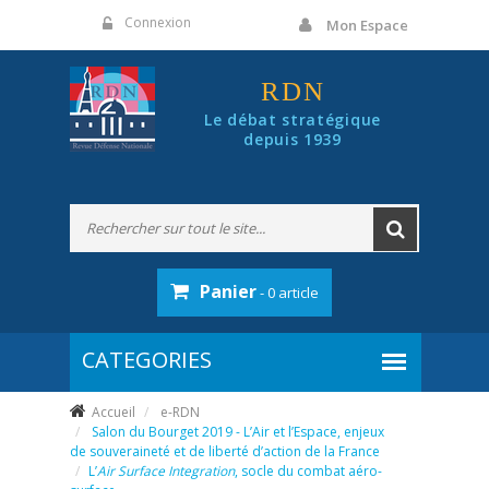
Panneau de gestion des cookies
Connexion
Mon Espace
RDN
Le débat stratégique
depuis 1939
Panier
- 0 article
Accueil
e-RDN
Salon du Bourget 2019 - L’Air et l’Espace, enjeux
de souveraineté et de liberté d’action de la France
L’
Air Surface Integration
, socle du combat aéro-