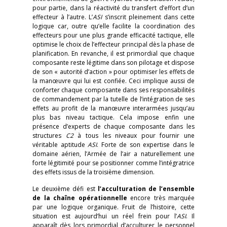
pour partie, dans la réactivité du transfert d’effort d’un
effecteur à l’autre. L’
ASI
s’inscrit pleinement dans cette
logique car, outre qu’elle facilite la coordination des
effecteurs pour une plus grande efficacité tactique, elle
optimise le choix de l’effecteur principal dès la phase de
planification. En revanche, il est primordial que chaque
composante reste légitime dans son pilotage et dispose
de son « autorité d’action » pour optimiser les effets de
la manœuvre qui lui est confiée. Ceci implique aussi de
conforter chaque composante dans ses responsabilités
de commandement par la tutelle de l’intégration de ses
effets au profit de la manœuvre interarmées jusqu’au
plus bas niveau tactique. Cela impose enfin une
présence d’experts de chaque composante dans les
structures
C2
à tous les niveaux pour fournir une
véritable aptitude
ASI
. Forte de son expertise dans le
domaine aérien, l’Armée de l’air a naturellement une
forte légitimité pour se positionner comme l’intégratrice
des effets issus de la troisième dimension.
Le deuxième défi est
l’acculturation de l’ensemble
de la chaîne opérationnelle
encore très marquée
par une logique organique. Fruit de l’histoire, cette
situation est aujourd’hui un réel frein pour l’
ASI
. Il
apparaît dès lors primordial d’acculturer le personnel