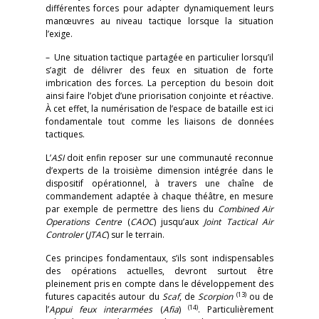
différentes forces pour adapter dynamiquement leurs
manœuvres au niveau tactique lorsque la situation
l’exige.
– Une situation tactique partagée en particulier lorsqu’il
s’agit de délivrer des feux en situation de forte
imbrication des forces. La perception du besoin doit
ainsi faire l’objet d’une priorisation conjointe et réactive.
À cet effet, la numérisation de l’espace de bataille est ici
fondamentale tout comme les liaisons de données
tactiques.
L’
ASI
doit enfin reposer sur une communauté reconnue
d’experts de la troisième dimension intégrée dans le
dispositif opérationnel, à travers une chaîne de
commandement adaptée à chaque théâtre, en mesure
par exemple de permettre des liens du
Combined Air
Operations Centre
(
CAOC
) jusqu’aux
Joint Tactical Air
Controler
(
JTAC
) sur le terrain.
Ces principes fondamentaux, s’ils sont indispensables
des opérations actuelles, devront surtout être
pleinement pris en compte dans le développement des
(13)
futures capacités autour du
Scaf
, de
Scorpion
ou de
(14)
l’
Appui feux interarmées
(
Afia
)
. Particulièrement