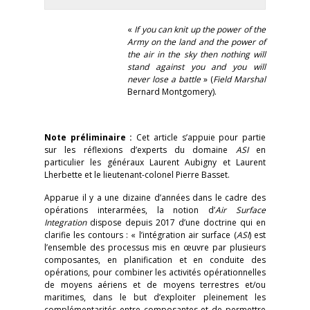
«
If you can knit up the power of the
Army on the land and the power of
the air in the sky then nothing will
stand against you and you will
never lose a battle
» (
Field Marshal
Bernard Montgomery).
Note préliminaire :
Cet article s’appuie pour partie
sur les réflexions d’experts du domaine
ASI
en
particulier les généraux Laurent Aubigny et Laurent
Lherbette et le lieutenant-colonel Pierre Basset.
Apparue il y a une dizaine d’années dans le cadre des
opérations interarmées, la notion d’
Air Surface
Integration
dispose depuis 2017 d’une doctrine qui en
clarifie les contours : « l’intégration air surface (
ASI
) est
l’ensemble des processus mis en œuvre par plusieurs
composantes, en planification et en conduite des
opérations, pour combiner les activités opérationnelles
de moyens aériens et de moyens terrestres et/ou
maritimes, dans le but d’exploiter pleinement les
complémentarités entre composantes et de permettre