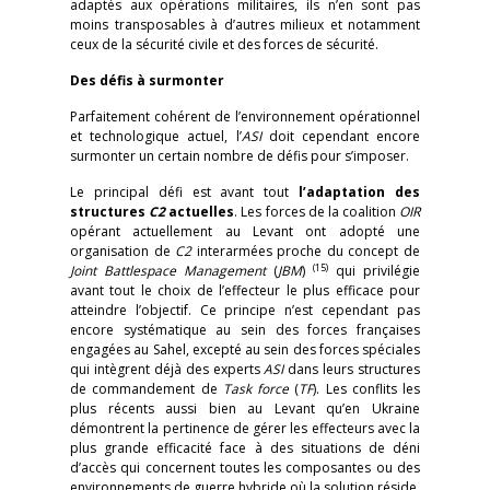
adaptés aux opérations militaires, ils n’en sont pas
moins transposables à d’autres milieux et notamment
ceux de la sécurité civile et des forces de sécurité.
Des défis à surmonter
Parfaitement cohérent de l’environnement opérationnel
et technologique actuel, l’
ASI
doit cependant encore
surmonter un certain nombre de défis pour s’imposer.
Le principal défi est avant tout
l’adaptation des
structures
C2
actuelles
. Les forces de la coalition
OIR
opérant actuellement au Levant ont adopté une
organisation de
C2
interarmées proche du concept de
(15)
Joint Battlespace Management
(
JBM
)
qui privilégie
avant tout le choix de l’effecteur le plus efficace pour
atteindre l’objectif. Ce principe n’est cependant pas
encore systématique au sein des forces françaises
engagées au Sahel, excepté au sein des forces spéciales
qui intègrent déjà des experts
ASI
dans leurs structures
de commandement de
Task force
(
TF
). Les conflits les
plus récents aussi bien au Levant qu’en Ukraine
démontrent la pertinence de gérer les effecteurs avec la
plus grande efficacité face à des situations de déni
d’accès qui concernent toutes les composantes ou des
environnements de guerre hybride où la solution réside,