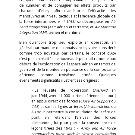
de cumuler et de conjuguer les effets produits par
chacune d’elles, afin d’améliorer l’efficacité des
manœuvres au niveau tactique et l’efficience globale de
(1)
la force interarmées. »
. L’
ASI
se décompose en
Air
Land Integration
(
ALI
: aérien et terrestre) et
Air Maritime
Integration
(
AMI
: aérien et maritime).
Bien qu’encore trop peu exploité en opération, en
général par manque de connaissances, voire considéré
comme trop novateur par certains, le concept d’
ASI
n’est pas en réalité une nouveauté puisqu’il remonte aux
débuts de l’exploitation de l’espace aérien en temps de
guerre et de la montée en puissance de la composante
aérienne comme troisième armée. Quelques
événements significatifs illustrent ses origines :
• La réussite de l’opération
Overlord
en
juin 1944, avec 11 000 sorties aériennes le Jour J
en appui direct des forces (
Close Air Support
ou
CAS
) et sur les lignes arrières (
Air Interdiction
ou
AI) pour permettre la consolidation de la tête de
pont en retardant l’arrivée des forces
allemandes, fut pour partie la conséquence de
leçons tirées dès 1943 : «
Army and Air Force
commanders must work in closest consultation