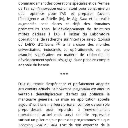
Commandement des opérations spéciales et de l’Armée
de l’air sur l’innovation est un atout pour construire un
outil optimisé pour l’ASI et préparer l’avenir.
L’Intelligence artificielle (IA), le
Big Data
et la réalité
augmentée sont d’ores et déjà des domaines
prometteurs. Enfin, le développement de structures
mixtes dédiées à l’ASI à l’instar du Laboratoire
opérationnel de recherche sur l’interface air-sol (Lorias)
(16)
du LAB’O d’Orléans
à la croisée des mondes
universitaires, industriels et opérationnels est une
avancée significative en matière de recherche et
développement spécialisés, gage d’une prise en compte
adaptée du besoin.
* * *
Fruit du retour d’expérience et parfaitement adaptée
aux conflits actuels, l’
Air Surface Integration
est ainsi un
véritable démultiplicateur d’effets qui optimise la
manœuvre générale. Sa mise en application appelle
aujourd’hui à une meilleure prise en compte de son rôle
prépondérant pour répondre à l’environnement
opérationnel actuel mais aussi car elle représente
surtout un pilier majeur pour des programmes tels que
Scorpion
,
Scaf
ou
Afia
. Fort de son expertise de la