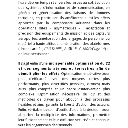
flux vidéo en temps réel vers les forces au sol, évolution
des systèmes d’information et de communication, en
général et généralisation des liaisons de données
tactiques, en particulier. Ils améliorent aussi les effets
apportés par la composante aérienne dans les
opérations dites « asymétriques » : adaptation et
précision des équipements de mission et des capteurs
aéroportés, amélioration des largages de personnel ou
matériel à haute altitude, amélioration des plateformes
(10)
(11)
(12)
(drones armés,
C3ISTAR
, ALSR
,
C-160G/Cuge
) et
de leur persistance.
Il s’agit enfin d’une
indispensable optimisation du
C2
et des segments aériens et terrestres
afin de
démultiplier les effets
. Optimisation impérative pour
plus d’efficacité avec des moyens certes plus
performants, plus diversifiés (missiles, drones) mais
aussi plus comptés et un cadre d’intervention plus
complexe. Optimisation nécessaire du
C2
et des
méthodes de travail pour aboutir à des processus
flexibles et ainsi garantir la liberté d’action des acteurs.
Enfin, véritable besoin d’outils d’aide à la décision pour
absorber la multiplicité des informations, permettre
leur fusionnement et leur diffusion sécurisée et continue
vers les organismes décisionnels.