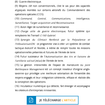
(8) Guerre électronique.
(9) Moyens
ISR
non conventionnels, c’est le cas pour des capacités
atypiques montées sur certains aéronefs du Commandement des
opérations spéciales (COS).
(10)
Command, Control, Communications, Intelligence,
Surveillance, Target acquisition and Reconnaissance
.
(11) Avion léger de surveillance et reconnaissance.
(12)
Charge utile de guerre électronique
, futur système qui
remplacera les Transall
C-160 Gabriel
.
(13)
Synergie du COntact Renforcé par la Polyvalence et
l’InfovalorisatiON
: ce programme vise à créer un système de combat
tactique évolutif et flexible, à même de remplir toutes les missions
opérationnelles présentes et futures de l’Armée de terre.
(14) Futur successeur de l’
Automatisation des tirs et liaisons de
l’artillerie sol/sol
(
Atlas
) de l’Armée de terre.
(15) La gestion interarmées de l’espace de manœuvre ou
Joint
Battlespace Management
est un concept novateur d’origine anglo-
saxonne qui privilégie une meilleure valorisation de l’ensemble des
moyens engagés et leur intégration cohérente, efficace et réaliste dès
la conception des opérations.
(16) Incubateur numérique qui détecte, fait émerger et accompagne
les créateurs d’entreprises innovantes.
JE TÉLÉCHARGE
L'ARTICLE