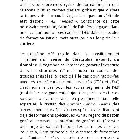
dès les tous premiers cycles de formation afin qu’il
raisonne plus en termes d’effets globaux que d’effets
tactiques voire locaux. Il s’agit d’inculquer un véritable
état d’esprit «
ASI minded
». Consciente de cette
nécessaire évolution, l’Armée de l’air s’est engagée dans
une acculturation de ses cadres à l’
ASI
dans ses écoles
de formation initiale mais aussi tout au long de leur
carrière.
Le troisième défi réside dans la constitution et
l’entretien d’un
vivier de véritables experts du
domaine
. Il s’agit non seulement de garantir l’expertise
dans les structures
C2
mais aussi au contact des
troupes engagées. Si c’est déjà le cas pour l’appui-feu
avec les contrôleurs tactiques avancés (CTA) et
JTAC
,
c’est moins le cas pour les autres segments de l’
ASI
(mobilité, renseignement). Aujourd’hui, seules les forces
spéciales peuvent garantir en permanence une telle
expertise, à l’instar des
Combat Control Teams
des
forces américaines. Si les forces spéciales air disposent
déjà de formations spécifiques
ASI
, au regard du besoin
général il convient aujourd’hui de générer un réservoir
plus large de spécialistes qualifiés, entraînés et suivis.
Pour cela, il est primordial de disposer de formations
qualifiantes réalisées au sein de centres experts à