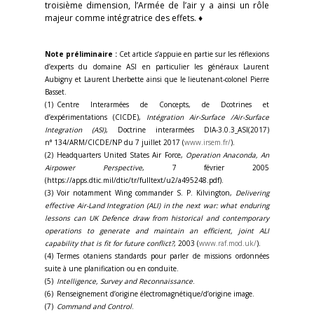
troisième dimension, l’Armée de l’air y a ainsi un rôle
majeur comme intégratrice des effets. ♦
Note préliminaire :
Cet article s’appuie en partie sur les réflexions
d’experts du domaine ASI en particulier les généraux Laurent
Aubigny et Laurent Lherbette ainsi que le lieutenant-colonel Pierre
Basset.
(1) Centre Interarmées de Concepts, de Dcotrines et
d’expérimentations (CICDE),
Intégration Air-Surface /Air-Surface
Integration (ASI)
, Doctrine interarmées DIA-3.0.3_ASI(2017)
n° 134/ARM/CICDE/NP du 7 juillet 2017 (
www.irsem.fr/
).
(2) Headquarters United States Air Force,
Operation Anaconda, An
Airpower Perspective
, 7 février 2005
(https://apps.dtic.mil/dtic/tr/fulltext/u2/a495248.pdf).
(3) Voir notamment Wing commander S. P. Kilvington,
Delivering
effective Air-Land Integration (ALI) in the next war: what enduring
lessons can UK Defence draw from historical and contemporary
operations to generate and maintain an efficient, joint ALI
capability that is fit for future conflict?
, 2003 (
www.raf.mod.uk/
).
(4) Termes otaniens standards pour parler de missions ordonnées
suite à une planification ou en conduite.
(5)
Intelligence, Survey and Reconnaissance
.
(6) Renseignement d’origine électromagnétique/d’origine image.
(7)
Command and Control
.