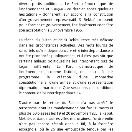
divers partis politiques. Le Parti démocratique de
l’Indépendance et l’
Istiqlal
– ce dernier après quelques
hésitations – donnèrent leur accord à la constitution
d’un gouvernement représentatif. Si Bekkaï, pressenti
pour former ce gouvernement, fait finalement connaître
son acceptation le 30 novembre 1955.
La tâche du Sultan et de Si Bekkaï reste très délicate
dans les circonstances actuelles. Des mots lourds de
sens, tels qu’« indépendance » et « interdépendance »
ont été prononcés publiquement, et il n’est pas sûr que
certains milieux politiques ne les interprètent pas de
façon différente. Le Parti démocratique de
l’indépendance, comme l’Istiqlal, ont inscrit à leur
programme la création d’une monarchie
constitutionnelle, d’une armée et d’une représentation
diplomatique marocaine. Que sera dans ces conditions
le contenu de l’« interdépendance ? »
D’autre part le retour du Sultan n’a pas arrêté le
terrorisme dont les manifestations ont fait 10 morts et
plus de 60 blessés les 19 et 20 novembre 1955, à Rabat,
Meknès et dans d’autres villes marocaines. L’ordre enfin
n’est pas encore rétabli dans le Rif, à la frontière
espagnole, où le 26 une embuscade tendue par les