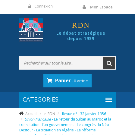
Panneau de gestion des cookies
Connexion
Mon Espace
RDN
Le débat stratégique
depuis 1939
Panier
- 0 article
Accueil
e-RDN
Revue n° 132 Janvier 1956
Union française
- Le retour du Sultan au Maroc et la
constitution d'un gouvernement - Le congrès du Néo-
Destour - La situation en Algérie - La réforme