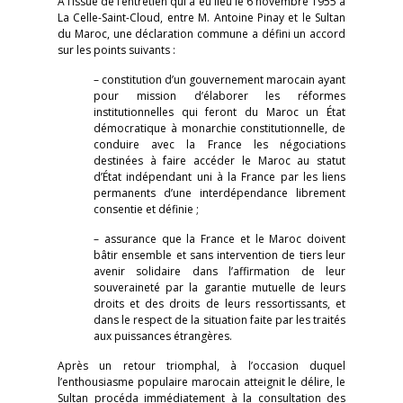
À l’issue de l’entretien qui a eu lieu le 6 novembre 1955 à
La Celle-Saint-Cloud, entre M. Antoine Pinay et le Sultan
du Maroc, une déclaration commune a défini un accord
sur les points suivants :
– constitution d’un gouvernement marocain ayant
pour mission d’élaborer les réformes
institutionnelles qui feront du Maroc un État
démocratique à monarchie constitutionnelle, de
conduire avec la France les négociations
destinées à faire accéder le Maroc au statut
d’État indépendant uni à la France par les liens
permanents d’une interdépendance librement
consentie et définie ;
– assurance que la France et le Maroc doivent
bâtir ensemble et sans intervention de tiers leur
avenir solidaire dans l’affirmation de leur
souveraineté par la garantie mutuelle de leurs
droits et des droits de leurs ressortissants, et
dans le respect de la situation faite par les traités
aux puissances étrangères.
Après un retour triomphal, à l’occasion duquel
l’enthousiasme populaire marocain atteignit le délire, le
Sultan procéda immédiatement à la consultation des