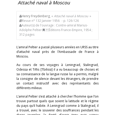
Attaché naval à Moscou
Henry Freydenberg
, «
Attaché naval à Moscou
»
Revue n° 132 Janvier 1956
- p. 126-126
Auteur(s) de l'ouvrage : Contre-amiral Marius-
Adolphe Peltier
Éditions France-Empire, 1954 ;
312 pages
L’amiral Peltier a passé plusieurs années en URSS au titre
d’attaché naval près de l’Ambassade de France à
Moscou.
Au cours de ses voyages à Leningrad, Stalingrad,
Odessa et Tiflis [Tbilissi] il a vu beaucoup de choses et
sa connaissance de la langue russe lui a permis, malgré
la consigne de silence devant les étrangers, de prendre
un contact instructif avec des représentants des
différents milieux.
L’amiral Peltier s’est attaché à chercher l’homme que l’on
trouve partout quels que soient la latitude et le régime
du pays qu’il habite. À Leningrad comme à Stalingrad, il
a trouvé, avec le souvenir des souffrances pendant les
dures journées, la fierté d’avoir tenu puis vaincu