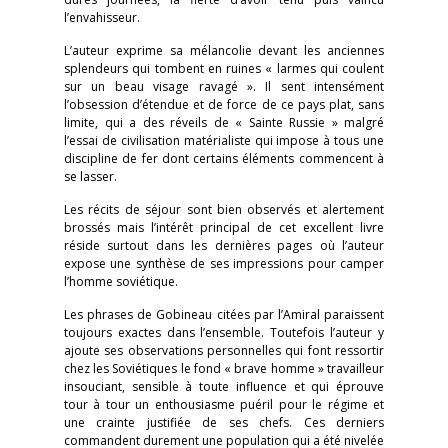
l’envahisseur.
L’auteur exprime sa mélancolie devant les anciennes
splendeurs qui tombent en ruines « larmes qui coulent
sur un beau visage ravagé ». Il sent intensément
l’obsession d’étendue et de force de ce pays plat, sans
limite, qui a des réveils de « Sainte Russie » malgré
l’essai de civilisation matérialiste qui impose à tous une
discipline de fer dont certains éléments commencent à
se lasser.
Les récits de séjour sont bien observés et alertement
brossés mais l’intérêt principal de cet excellent livre
réside surtout dans les dernières pages où l’auteur
expose une synthèse de ses impressions pour camper
l’homme soviétique.
Les phrases de Gobineau citées par l’Amiral paraissent
toujours exactes dans l’ensemble. Toutefois l’auteur y
ajoute ses observations personnelles qui font ressortir
chez les Soviétiques le fond « brave homme » travailleur
insouciant, sensible à toute influence et qui éprouve
tour à tour un enthousiasme puéril pour le régime et
une crainte justifiée de ses chefs. Ces derniers
commandent durement une population qui a été nivelée