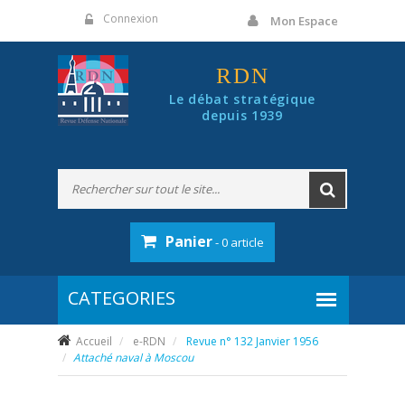
Panneau de gestion des cookies
Connexion
Mon Espace
RDN
Le débat stratégique
depuis 1939
Panier
- 0 article
Accueil
e-RDN
Revue n° 132 Janvier 1956
Attaché naval à Moscou