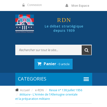
Panneau de gestion des cookies
Connexion
Mon Espace
RDN
Le débat stratégique
depuis 1939
Panier
- 0 article
Accueil
e-RDN
Revue n° 138 Juillet 1956
Militaire
- L'Armée de l'Allemagne orientale
et la préparation militaire