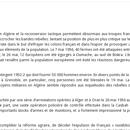
en Algérie et la reconversion tactique permettent désormais aux troupes fra
crocher les bandes rebelles. Sentant sa position de plus en plus critique sur l
riste dans le but d’effrayer les colons français et dans l’espoir de provoquer 
eux éléments de la population. Le 7 mai 1956, 40 fermes ont été attaquées ent
 ; le 26 mai, 12 Européens ont été égorgés à Oumache, au sud de Biskra. L’é
a fait renaître parmi la population européenne ont évité les réactions dangere
ntingent 1952-2 qui doit fournir 50 000 hommes environ. En divers points de la 
à Grenoble, en particulier, cinq personnes ont été blessées le 19 mai. La
moyens militaires en Algérie semble répondre aux inquiétudes des rebelles d
ouchée par une série d’arrestations opérées à Alger et à Oran le 26 mai 1956 a
re part, une vaste opération policière de contrôle effectuée dans la Casbah 
d’importants stocks d’armes et de munitions, et a fortement impressionné la 
mpléter la réforme agraire, de décider l’expulsion de Français « nuisibles 