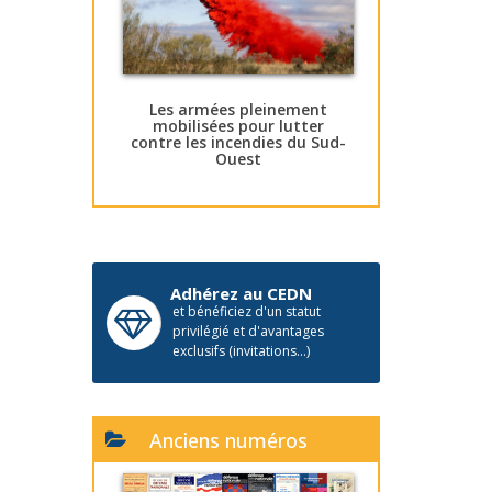
Les armées pleinement
mobilisées pour lutter
contre les incendies du Sud-
Ouest
Adhérez au CEDN
et bénéficiez d'un statut
privilégié et d'avantages
exclusifs (invitations...)
Anciens numéros