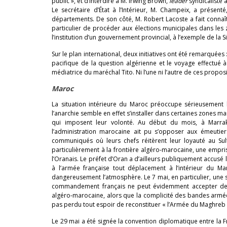
public », et d’interdire à M. Irwing Brown,
leader
syndicaliste 
Le secrétaire d’État à l’Intérieur, M. Champeix, a prés
départements. De son côté, M. Robert Lacoste a fait connaîtr
particulier de procéder aux élections municipales dans les
l’institution d’un gouvernement provincial, à l’exemple de la Si
Sur le plan international, deux initiatives ont été remarquées
pacifique de la question algérienne et le voyage effectué à
médiatrice du maréchal Tito. Ni l’une ni l’autre de ces propo
Maroc
La situation intérieure du Maroc préoccupe sérieusement 
l’anarchie semble en effet s’installer dans certaines zones 
qui imposent leur volonté. Au début du mois, à Marrak
l’administration marocaine ait pu s’opposer aux émeutiers
communiqués où leurs chefs réitèrent leur loyauté au Sul
particulièrement à la frontière algéro-marocaine, une empri
l’Oranais. Le préfet d’Oran a d’ailleurs publiquement accusé l
à l’armée française tout déplacement à l’intérieur du Ma
dangereusement l’atmosphère. Le 7 mai, en particulier, une s
commandement français ne peut évidemment accepter de v
algéro-marocaine, alors que la complicité des bandes armées
pas perdu tout espoir de reconstituer « l’Armée du Maghreb 
Le 29 mai a été signée la convention diplomatique entre la F