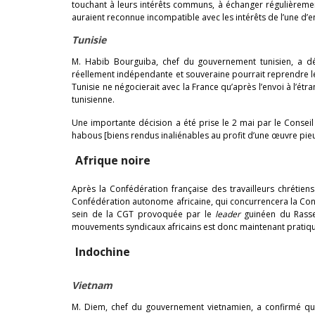
touchant à leurs intérêts communs, à échanger régulièreme
auraient reconnue incompatible avec les intérêts de l’une d’en
Tunisie
M. Habib Bourguiba, chef du gouvernement tunisien, a dé
réellement indépendante et souveraine pourrait reprendre les 
Tunisie ne négocierait avec la France qu’après l’envoi à l’ét
tunisienne.
Une importante décision a été prise le 2 mai par le Conseil 
habous [biens rendus inaliénables au profit d’une œuvre pieus
Afrique noire
Après la Confédération française des travailleurs chrétiens
Confédération autonome africaine, qui concurrencera la Conf
sein de la CGT provoquée par le
leader
guinéen du Rasse
mouvements syndicaux africains est donc maintenant pratiqu
Indochine
Vietnam
M. Diem, chef du gouvernement vietnamien, a confirmé qu’