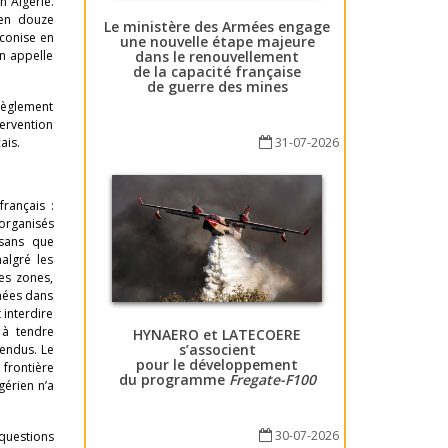
n Algérie.
 en douze
Le ministère des Armées engage
éconise en
une nouvelle étape majeure
dans le renouvellement
an appelle
de la capacité française
de guerre des mines
 règlement
tervention
31-07-2026
ais.
rançais :
 organisés
 sans que
algré les
es zones,
rmées dans
 interdire
 à tendre
HYNAERO et LATECOERE
s’associent
pendus. Le
pour le développement
frontière
du programme
Fregate-F100
gérien n’a
30-07-2026
 questions