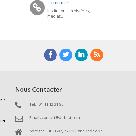
Liens utiles
Institutions, ministères,
médias...
Nous Contacter
r le
Tél. : 01 44 42 31 90
Email : contact@defnat.com
ourt
Adresse : BP 8607, 75325 Paris cedex 07