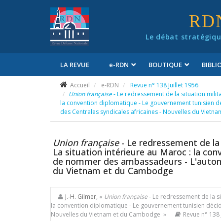
Panneau de gestion des cookies
RD
Le débat stratégiqu
LA REVUE
e
-RDN
BOUTIQUE
BIBL
Conditions générales de vente
Accueil
e-RDN
Revue n° 138 Juillet 1956
Union française
- Le redressement de la situation milita
la convention diplomatique - Le gouvernement tunisien
des Centrales syndicales africaines - Nouvelles du Viet
Union française
- Le redressement de la s
La situation intérieure au Maroc : la co
de nommer des ambassadeurs - L'autonom
du Vietnam et du Cambodge
J.-H. Gilmer
, «
Union française
- Le redressement de la sit
la convention diplomatique - Le gouvernement tunisien déci
Nouvelles du Vietnam et du Cambodge »
Revue n° 138 