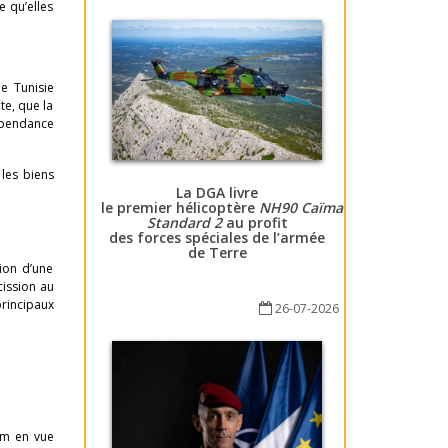
 qu’elles
e Tunisie
te, que la
dépendance
 les biens
La DGA livre
le premier hélicoptère
NH90 Caïman
Standard 2
au profit
des forces spéciales de l’armée
de Terre
tion d’une
cission au
rincipaux
26-07-2026
am en vue