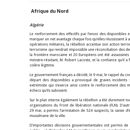
Afrique du Nord
Algérie
Le renforcement des effectifs par l’envoi des disponibles 
marquer un net avantage chaque fois qu’elles réussissent à ac
opérations militaires, la rébellion accentue son action terro
terrorisme qui rendrait impossible une réconciliation des d
la frontière marocaine et 20 Européens ont été assassinés
ministre-résidant, M. Robert Lacoste, et la confiance qu’il 
colère légitime.
Le gouvernement français a décidé, le 9 mai, le rappel du co
départ des disponibles a provoqué de graves incidents : 
extrémiste qui s’exerce ainsi contre le renforcement des 
échecs qu’ils subissent.
Sur le plan interne également la rébellion a été durement t
organisations du Front de libération nationale (FLN). D’aut
29 mai, a permis l’arrestation de 524 suspects, la saisie 
musulmane de la ville.
D’importantes décisions gouvernementales ont permis de co