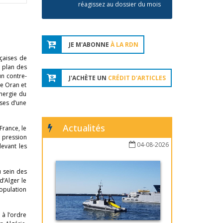
réagissez au dossier du mois
JE M'ABONNE
À LA RDN
nçaises de
e plan des
un contre-
J'ACHÈTE UN
CRÉDIT D'ARTICLES
re Oran et
nergie du
uses d’une
Actualités
France, le
 pression
04-08-2026
evant les
u sein des
d’Alger le
population
à l’ordre