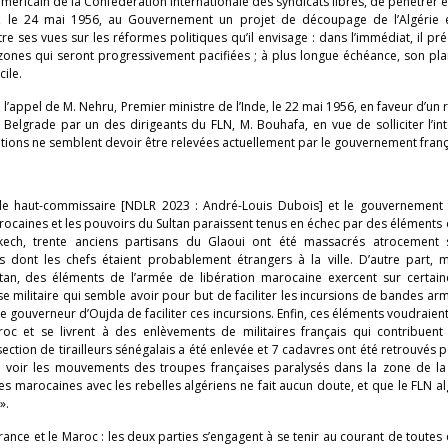
américain de la Confédération internationale des syndicats libres, de pénétrer e
enté, le 24 mai 1956, au Gouvernement un projet de découpage de l’Algérie
e ses vues sur les réformes politiques qu’il envisage : dans l’immédiat, il pr
 zones qui seront progressivement pacifiées ; à plus longue échéance, son pl
cile.
 : l’appel de M. Nehru, Premier ministre de l’Inde, le 22 mai 1956, en faveur d’un
 Belgrade par un des dirigeants du FLN, M. Bouhafa, en vue de solliciter l’in
sitions ne semblent devoir être relevées actuellement par le gouvernement franç
le haut-commissaire [NDLR 2023 : André-Louis Dubois] et le gouvernement f
marocaines et les pouvoirs du Sultan paraissent tenus en échec par des éléments
ech, trente anciens partisans du Glaoui ont été massacrés atrocement
 dont les chefs étaient probablement étrangers à la ville. D’autre part, m
tan, des éléments de l’armée de libération marocaine exercent sur certain
se militaire qui semble avoir pour but de faciliter les incursions de bandes a
e gouverneur d’Oujda de faciliter ces incursions. Enfin, ces éléments voudraient
roc et se livrent à des enlèvements de militaires français qui contribuent
ection de tirailleurs sénégalais a été enlevée et 7 cadavres ont été retrouvés 
oir les mouvements des troupes françaises paralysés dans la zone de la 
 marocaines avec les rebelles algériens ne fait aucun doute, et que le FLN al
».
rance et le Maroc : les deux parties s’engagent à se tenir au courant de toutes