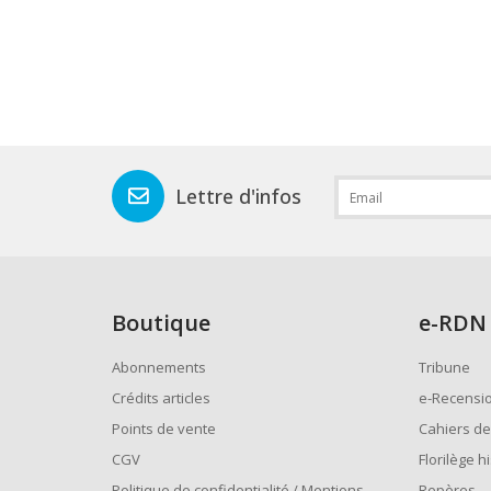
Lettre d'infos
Boutique
e
-RDN
Abonnements
Tribune
Crédits articles
e-Recensi
Points de vente
Cahiers de
CGV
Florilège h
Politique de confidentialité / Mentions
Repères