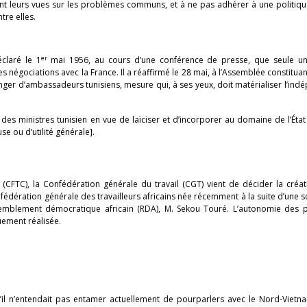
nt leurs vues sur les problèmes communs, et à ne pas adhérer à une politique
tre elles.
er
claré le 1
mai 1956, au cours d’une conférence de presse, que seule un
négociations avec la France. Il a réaffirmé le 28 mai, à l’Assemblée constituan
ranger d’ambassadeurs tunisiens, mesure qui, à ses yeux, doit matérialiser l’in
des ministres tunisien en vue de laïciser et d’incorporer au domaine de l’État
e ou d’utilité générale].
 (CFTC), la Confédération générale du travail (CGT) vient de décider la créa
édération générale des travailleurs africains née récemment à la suite d’une s
mblement démocratique africain (RDA), M. Sekou Touré. L’autonomie des p
ement réalisée.
il n’entendait pas entamer actuellement de pourparlers avec le Nord-Vietn