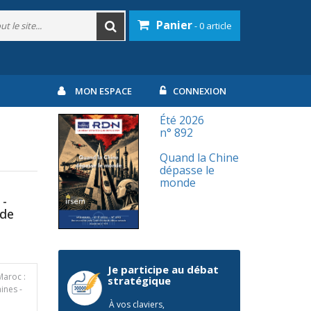
Panier
- 0 article
MON ESPACE
CONNEXION
Été 2026
n° 892
Quand la Chine
dépasse le
monde
 -
ide
Je participe au débat
Maroc :
stratégique
ines -
À vos claviers,