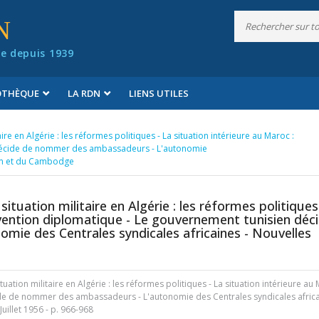
N
e depuis 1939
IOTHÈQUE
LA RDN
LIENS UTILES
ire en Algérie : les réformes politiques - La situation intérieure au Maroc :
 décide de nommer des ambassadeurs - L'autonomie
nam et du Cambodge
ituation militaire en Algérie : les réformes politiques
nvention diplomatique - Le gouvernement tunisien déc
ie des Centrales syndicales africaines - Nouvelles
uation militaire en Algérie : les réformes politiques - La situation intérieure au 
de de nommer des ambassadeurs - L'autonomie des Centrales syndicales africa
Juillet 1956
- p. 966-968