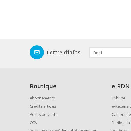
Lettre d'infos
Boutique
e
-RDN
Abonnements
Tribune
Crédits articles
e-Recensi
Points de vente
Cahiers de
CGV
Florilège h
Politique de confidentialité / Mentions
Repères