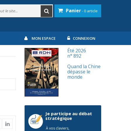
Panier
- 0 article
MON ESPACE
CONNEXION
Été 2026
n° 892
Quand la Chine
dépasse le
monde
Je participe au débat
stratégique
À vos claviers,