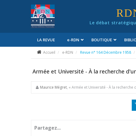
Panneau de gestion des cookies
RD
Le débat stratégiqu
LA REVUE
e
-RDN
BOUTIQUE
BIBL
Conditions générales de vente
Accueil
e-RDN
Revue n° 164 Décembre 1958
Armée et Université - À la recherche d
Maurice Mégret
, « Armée et Université - À la recherch
Partagez...