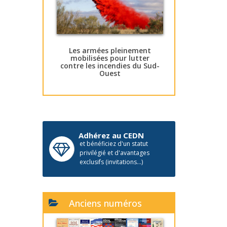
Les armées pleinement
mobilisées pour lutter
contre les incendies du Sud-
Ouest
Adhérez au CEDN
et bénéficiez d'un statut
privilégié et d'avantages
exclusifs (invitations...)
Anciens numéros