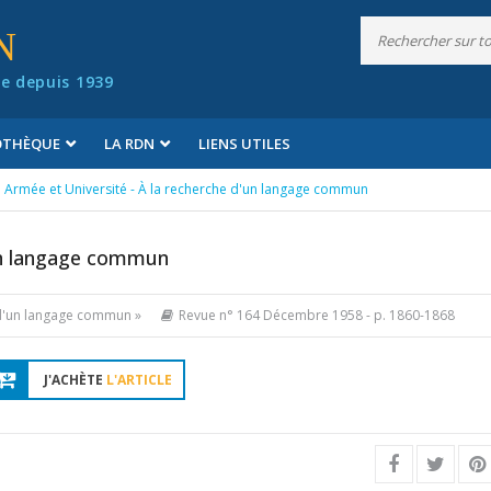
N
e depuis 1939
IOTHÈQUE
LA RDN
LIENS UTILES
Armée et Université - À la recherche d'un langage commun
'un langage commun
e d'un langage commun »
Revue n° 164 Décembre 1958
- p. 1860-1868
J'ACHÈTE
L'ARTICLE