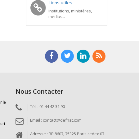
Liens utiles
Institutions, ministères,
médias...
Nous Contacter
r le
Tél. : 01 44 42 31 90
Email : contact@defnat.com
ourt
Adresse : BP 8607, 75325 Paris cedex 07