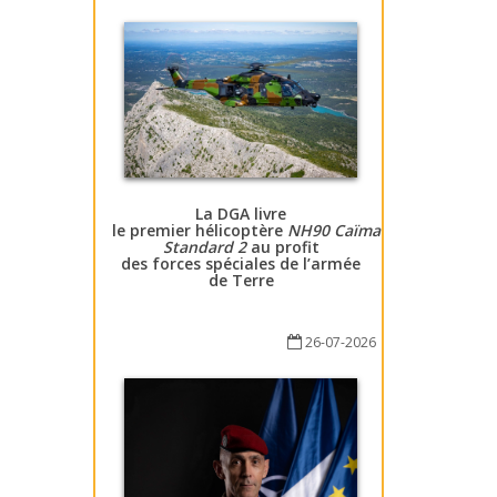
La DGA livre
le premier hélicoptère
NH90 Caïman
Standard 2
au profit
des forces spéciales de l’armée
de Terre
26-07-2026