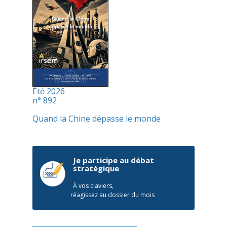
Été 2026
n° 892
Quand la Chine dépasse le monde
Je participe au débat
stratégique
À vos claviers,
réagissez au dossier du mois