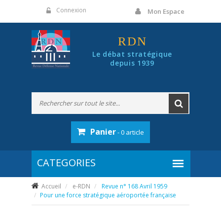
Panneau de gestion des cookies
Connexion
Mon Espace
RDN
Le débat stratégique
depuis 1939
Panier
- 0 article
Accueil
e-RDN
Revue n° 168 Avril 1959
Pour une force stratégique aéroportée française