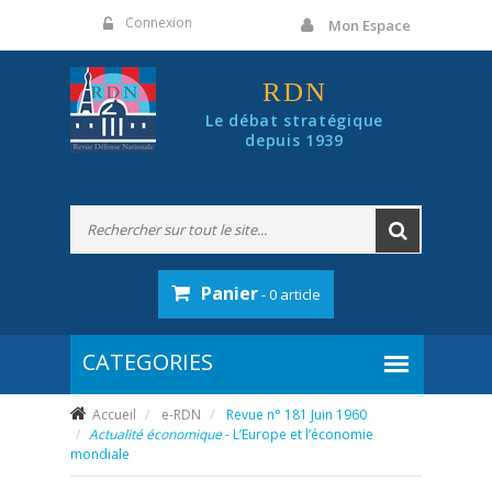
Panneau de gestion des cookies
Connexion
Mon Espace
RDN
Le débat stratégique
depuis 1939
Panier
- 0 article
Accueil
e-RDN
Revue n° 181 Juin 1960
Actualité économique
- L’Europe et l’économie
mondiale