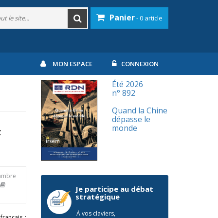
Panier
- 0 article
MON ESPACE
CONNEXION
Été 2026
n° 892
Quand la Chine
dépasse le
monde
t
hambre
Je participe au débat
stratégique
À vos claviers,
français :