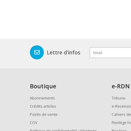
Lettre d'infos
Boutique
e
-RDN
Abonnements
Tribune
Crédits articles
e-Recensi
Points de vente
Cahiers de
CGV
Florilège h
Politique de confidentialité / Mentions
Repères