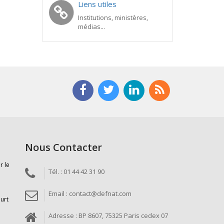
Liens utiles
Institutions, ministères,
médias...
Nous Contacter
r le
Tél. : 01 44 42 31 90
Email : contact@defnat.com
ourt
Adresse : BP 8607, 75325 Paris cedex 07