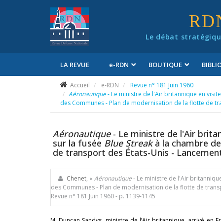
Panneau de gestion des cookies
RD
Le débat stratégiqu
LA REVUE
e
-RDN
BOUTIQUE
BIBL
Conditions générales de vente
Accueil
e-RDN
Revue n° 181 Juin 1960
Aéronautique
- Le ministre de l'Air britannique en visi
des Communes - Plan de modernisation de la flotte de tra
Aéronautique
- Le ministre de l'Air brit
sur la fusée
Blue Streak
à la chambre de
de transport des États-Unis - Lancement
Chenet
, «
Aéronautique
- Le ministre de l'Air britanniqu
des Communes - Plan de modernisation de la flotte de transp
Revue n° 181 Juin 1960
- p. 1139-1145
M. Duncan Sandys, ministre de l’Air britannique, arrivé en F