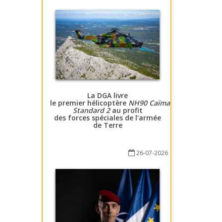
La DGA livre
le premier hélicoptère
NH90 Caïman
Standard 2
au profit
des forces spéciales de l’armée
de Terre
26-07-2026