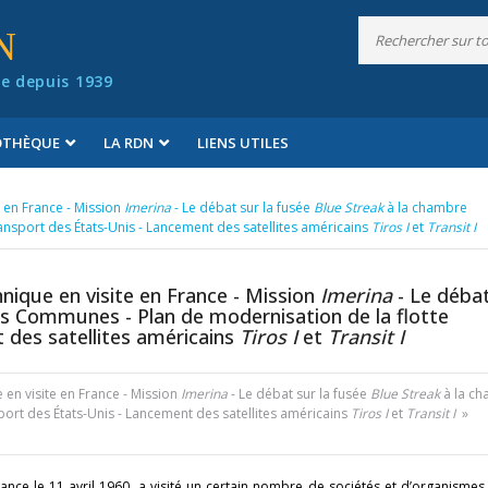
N
e depuis 1939
IOTHÈQUE
LA RDN
LIENS UTILES
te en France - Mission
Imerina
- Le débat sur la fusée
Blue Streak
à la chambre
nsport des États-Unis - Lancement des satellites américains
Tiros I
et
Transit I
annique en visite en France - Mission
Imerina
- Le déba
s Communes - Plan de modernisation de la flotte
 des satellites américains
Tiros I
et
Transit I
e en visite en France - Mission
Imerina
- Le débat sur la fusée
Blue Streak
à la c
ort des États-Unis - Lancement des satellites américains
Tiros I
et
Transit I
»
rance le 11 avril 1960, a visité un certain nombre de sociétés et d’organismes 