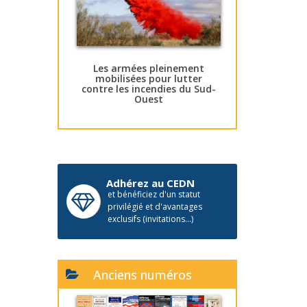
Les armées pleinement
mobilisées pour lutter
contre les incendies du Sud-
Ouest
Adhérez au CEDN
et bénéficiez d'un statut
privilégié et d'avantages
exclusifs (invitations...)
Anciens numéros