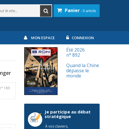
Panier
- 0 article
MON ESPACE
CONNEXION
Été 2026
n° 892
Quand la Chine
dépasse le
anger
monde
n° 189
Je participe au débat
stratégique
À vos claviers,