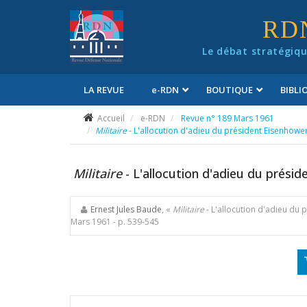
Panneau de gestion des cookies
RD
Le débat stratégiqu
LA REVUE
e
-RDN
BOUTIQUE
BIBL
Conditions générales de vente
Accueil
e-RDN
Revue n° 189 Mars 1961
Militaire
- L'allocution d'adieu du président Eisenhowe
Militaire
- L'allocution d'adieu du prési
Ernest Jules Baude
, «
Militaire
- L'allocution d'adieu du
Mars 1961
- p. 539-545