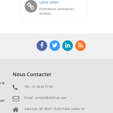
Liens utiles
Institutions, ministères,
médias...
Nous Contacter
r le
Tél. : 01 44 42 31 90
Email : contact@defnat.com
ourt
Adresse : BP 8607, 75325 Paris cedex 07