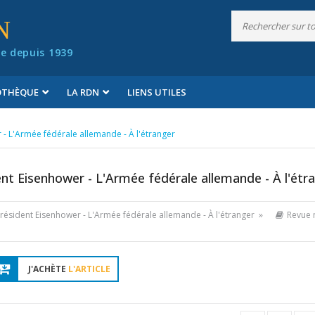
N
e depuis 1939
IOTHÈQUE
LA RDN
LIENS UTILES
r - L'Armée fédérale allemande - À l'étranger
dent Eisenhower - L'Armée fédérale allemande - À l'étr
 président Eisenhower - L'Armée fédérale allemande - À l'étranger »
Revue 
J'ACHÈTE
L'ARTICLE