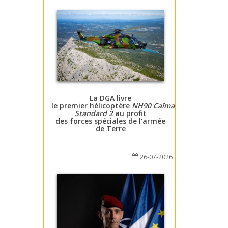
La DGA livre
le premier hélicoptère
NH90 Caïman
Standard 2
au profit
des forces spéciales de l’armée
de Terre
26-07-2026