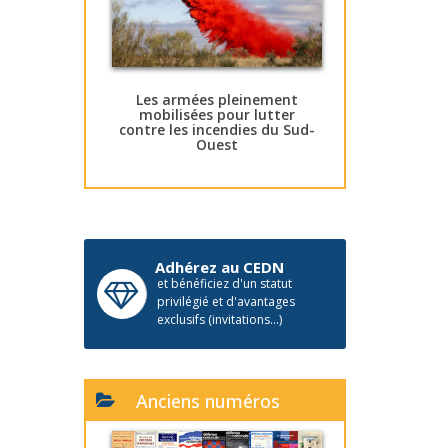
Les armées pleinement
mobilisées pour lutter
contre les incendies du Sud-
Ouest
Adhérez au CEDN
et bénéficiez d'un statut
privilégié et d'avantages
exclusifs (invitations...)
Anciens numéros