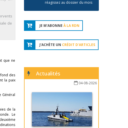
réagissez au dossier du mois
ervents
iale de
JE M'ABONNE
À LA RDN
J'ACHÈTE UN
CRÉDIT D'ARTICLES
nt que ne
Actualités
ofond des
nt la paix
04-08-2026
e Général
ies de la
conde. Le
 deuxième
dinations