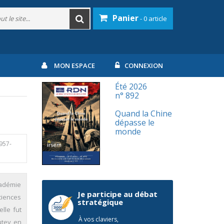
Panier
- 0 article
MON ESPACE
CONNEXION
Été 2026
n° 892
Quand la Chine
dépasse le
monde
 957-
cadémie
Je participe au débat
ciences
stratégique
lle fut
À vos claviers,
utey en