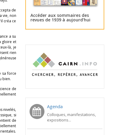
pays.
accepta de
Accéder aux sommaires des
a vie, non
revues de 1939 à aujourd’hui
il créa ce
rance a su
 gloire et
eux-là, je
isent rien
 généreuse
e sa force
u bien.
science de
nellement
Agenda
s nivelés,
Colloques, manifestations,
ssique, si
expositions...
ontient de
tiellement
rientales.