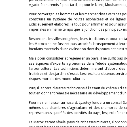
Agadir étant remis à plus tard, et pour le Nord, Mouhamedia,
Pour converger les hommes et les marchandises vers ces portes
construire un système de routes asphaltées et de lignes f
judicieusement élaborés, le tout pour affirmer et pour assurer
impériales en même temps que la jonction des principaux m
Respectant les villes indigènes, leurs traditions et pour cert
les Marocains ne fussent pas arrachés brusquement à leurs 
bienfaits matériels d’une civilisation dont ils pouvaient ainsi 
Mais pour consolider et régénérer un pays, il ne suffit pas de 
ses équipes d’experts agro­nomes dans l’étude systématique
l’arboriculture. Les techniciens détermineront d’abord des
fruitières et des jardins d’essai. Les résultats obtenus servi
risques mortels des monocultures.
Puis, il lancera d’autres techniciens à l’assaut du château d’
tout en donnant l’énergie nécessaire au développement d’une 
Pour ne rien laisser au hasard, Lyautey fondera un conseil Sup
mêmes des chambres d’agriculture et des chambres de comme
représentants qualifiés des activités du pays, les problèmes 
Le Maroc s’étant révélé pays de richesses minières, il ordon