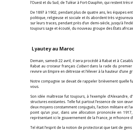
l’Ouest et du Sud, de Tuléar à Fort-Dauphin, qui restent trè
De 1897 à 1902, pendant plus de quatre ans, les équipes enth
politique, religieuse et sociale et ils abordent très vigoure
sur leurs traces, pendant près d’un demi-siècle, jusqu’à l’i
toujours sage et écouté, du nouveau groupe des États africai
Lyautey au Maroc
Demain, samedi 22 avril, il sera procédé à Rabat et à Casa
Rabat au croiseur français
Colbert
dans la rade du premier p
revivre un Empire en détresse et l’élever à la hauteur d’une g
Notre compagnie se devait de rappeler brièvement quelle fut
vous.
Son idée maîtresse fut toujours, à l’exemple d’Alexandre, d
structures existantes. Telle fut partout l’essence de son œuvr
deux moyens constamment conjugués, l’action militaire et l’act
point qu’un jour, dans une allocution prononcée en 1917, i
représentant ici le gouvernement de la France, je m’honore d’y
Tel était l’esprit de la notion de protectorat que tant de gens