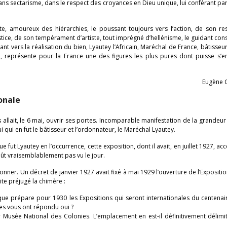
 sans sectarisme, dans le respect des croyances en Dieu unique, lui conférant pa
te, amoureux des hiérarchies, le poussant toujours vers l’action, de son re
stice, de son tempérament d’artiste, tout imprégné d’hellénisme, le guidant c
ant vers la réalisation du bien, Lyautey l’Africain, Maréchal de France, bâtisseur 
 représente pour la France une des figures les plus pures dont puisse s’eno
Eugène 
ionale
ris allait, le 6 mai, ouvrir ses portes. Incomparable manifestation de la grandeur
i qui en fut le bâtisseur et l’ordonnateur, le Maréchal Lyautey.
 fut Lyautey en l’occurrence, cette exposition, dont il avait, en juillet 1927, ac
ût vraisemblablement pas vu le jour.
donner. Un décret de janvier 1927 avait fixé à mai 1929 l’ouverture de l’Exposit
ite préjugé la chimère :
lgique prépare pour 1930 les Expositions qui seront internationales du centena
ces vous ont répondu oui ?
r Musée National des Colonies. L’emplacement en est-il définitivement délimit