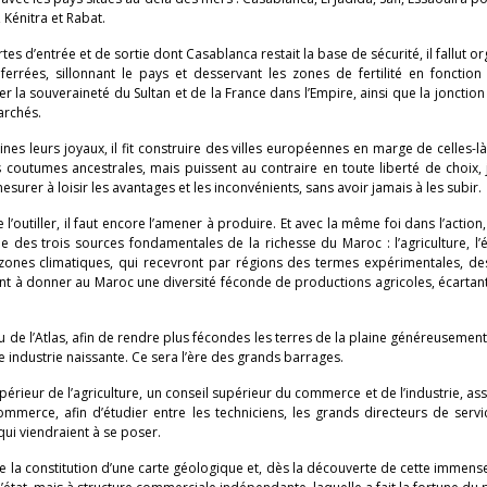
 Kénitra et Rabat.
 d’entrée et de sortie dont Casablanca restait la base de sécurité, il fallut or
errées, sillonnant le pays et desservant les zones de fertilité en fonction
 la souveraineté du Sultan et de la France dans l’Empire, ainsi que la jonction 
archés.
aines leurs joyaux, il fit construire des villes européennes en marge de celles-là
coutumes ancestrales, mais puissent au contraire en toute liberté de choix,
mesurer à loisir les avantages et les inconvénients, sans avoir jamais à les subir.
l’outiller, il faut encore l’amener à produire. Et avec la même foi dans l’action, 
 des trois sources fondamentales de la richesse du Maroc : l’agriculture, l’
 zones climatiques, qui recevront par régions des termes expérimentales, de
ront à donner au Maroc une diversité féconde de productions agricoles, écartant,
eau de l’Atlas, afin de rendre plus fécondes les terres de la plaine généreusement
industrie naissante. Ce sera l’ère des grands barrages.
érieur de l’agriculture, un conseil supérieur du commerce et de l’industrie, ass
rce, afin d’étudier entre les techniciens, les grands directeurs de servic
qui viendraient à se poser.
ne la constitution d’une carte géologique et, dès la découverte de cette immens