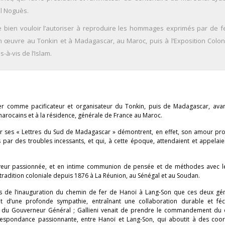
al Noguès.
 bien vouloir l’autoriser à reproduire les hommages exprimés par de f
 œuvre au Tonkin et à Madagascar, au Maroc, puis à l’Exposition Colon
-à-vis de l’Islam.
r comme pacificateur et organisateur du Tonkin, puis de Madagascar, ava
arocains et à la résidence, générale de France au Maroc.
ar ses « Lettres du Sud de Madagascar » démontrent, en effet, son amour pr
par des troubles incessants, et qui, à cette époque, attendaient et appelaie
ferveur passionnée, et en intime communion de pensée et de méthodes avec l
a tradition coloniale depuis 1876 à La Réunion, au Sénégal et au Soudan.
rs de l’inauguration du chemin de fer de Hanoï à Lang-Son que ces deux gén
itôt d’une profonde sympathie, entraînant une collaboration durable et fé
or du Gouverneur Général ; Gallieni venait de prendre le commandement du
rrespondance passionnante, entre Hanoï et Lang-Son, qui aboutit à des coor