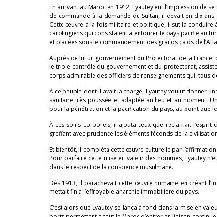
En arrivant au Maroc en 1912, Lyautey eut l’impression de se t
de commande à la demande du Sultan, il devait en dix ans d
Cette œuvre à la fois militaire et politique, il sut la condui
carolingiens qui consistaient à entourer le pays pacifié au 
et placées sous le commandement des grands caïds de l’Atla
Auprès de lui un gouvernement du Protectorat de la France, q
le triple contrôle du gouvernement et du protectorat, assisté
corps admirable des officiers de renseignements qui, tous 
À ce peuple dont il avait la charge, Lyautey voulut donner une 
sanitaire très poussée et adaptée au lieu et au moment. Un
pour la pénétration et la pacification du pays, au point que l
À ces soins corporels, il ajouta ceux que réclamait l’espri
greffant avec prudence les éléments féconds de la civilisatio
Et bientôt, il compléta cette œuvre culturelle par l’affirmati
Pour parfaire cette mise en valeur des hommes, Lyautey n’eut
dans le respect de la conscience musulmane.
Dès 1913, il parachevait cette œuvre humaine en créant l’ins
mettait fin à l’effroyable anarchie immobilière du pays.
C’est alors que Lyautey se lança à fond dans la mise en valeu
ports permettant à tout le Maroc d’entrer en liaison continue 