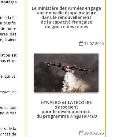
 stratèges
Le ministère des Armées engage
une nouvelle étape majeure
dans le renouvellement
t à la fin
de la capacité française
i plus foi
de guerre des mines
 de notre
aires, des
, étaient
31-07-2026
lation est
nas et du
e qui va,
essive, en
HYNAERO et LATECOERE
s’associent
s et tout
pour le développement
t noue des
du programme
Fregate-F100
ers de la
30-07-2026
vinces de