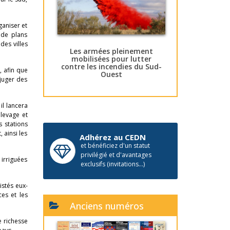
ganiser et
 de plans
des villes
Les armées pleinement
mobilisées pour lutter
contre les incendies du Sud-
, afin que
Ouest
 juger des
il lancera
élevage et
s stations
 ainsi les
Adhérez au CEDN
et bénéficiez d'un statut
privilégié et d'avantages
 irriguées
exclusifs (invitations...)
istés eux-
es et les
Anciens numéros
e richesse