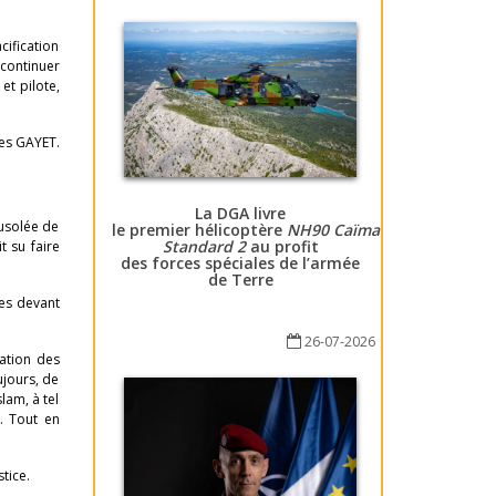
cification
 continuer
et pilote,
es GAYET.
La DGA livre
ausolée de
le premier hélicoptère
NH90 Caïman
Standard 2
au profit
t su faire
des forces spéciales de l’armée
de Terre
nes devant
26-07-2026
dation des
ujours, de
lam, à tel
a. Tout en
tice.