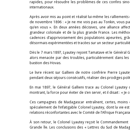
rapides, pour résoudre les problèmes de ces confins sino-an
internationaux.
Après avoir mis au point et réalisé lui-même les ralliements 
de novembre 1896 : « Je ne me vois pas au Tonkin, vous parti.
qu’en vous ». En deux années décisives, une alliance affe
grandeur coloniale et de la plus grande France. Les méthod
cadences d’apprivoisement des populations apeurées, grâce
désormais expérimentées et tracées sur un secteur particuli
Dès le 7 mars 1897, Lyautey rejoint Tamatave et le Général G
alors menacée par des troubles, particulièrement dans les
bastion des Hovas.
Le livre récent sur Gallieni de notre confrère Pierre Lya
pendant deux séjours consécutifs, réaliser des prodiges pol
En mai 1897, le Général Gallieni trace au Colonel Lyautey c
montrant, la force pour éviter de s’en servir, et il disait : « 
Ces campagnes de Madagascar entraînent, certes, moins d
spécialement de l’infatigable Colonel Lyautey, dont la vie es
relations réconfortantes avec le Comité de l’Afrique Français
À son retour, le Colonel Lyautey reçoit le Commandement d
Grande île. Les conclusions des « Lettres du Sud de Mad