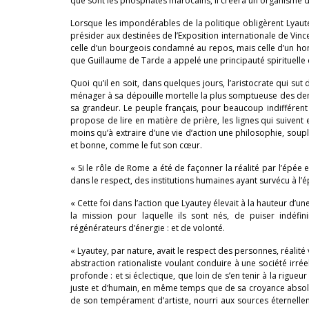
que sont les phosphates marocains, il créera un organisme d’
Lorsque les impondérables de la politique obligèrent Lyautey, 
présider aux destinées de l’Exposition internationale de Vince
celle d’un bourgeois condamné au repos, mais celle d’un homme
que Guillaume de Tarde a appelé une principauté spirituelle do
Quoi qu’il en soit, dans quelques jours, l’aristocrate qui su
ménager à sa dépouille mortelle la plus somptueuse des demeu
sa grandeur. Le peuple français, pour beaucoup indifférent a
propose de lire en matière de prière, les lignes qui suivent et
moins qu’à extraire d’une vie d’action une philosophie, soup
et bonne, comme le fut son cœur.
« Si le rôle de Rome a été de façonner la réalité par l’épée et
dans le respect, des institutions humaines ayant survécu à l’é
« Cette foi dans l’action que Lyautey élevait à la hauteur d’un
la mission pour laquelle ils sont nés, de puiser indéfin
régénérateurs d’énergie : et de volonté.
« Lyautey, par nature, avait le respect des personnes, réalité
abstraction rationaliste voulant conduire à une société irréelle
profonde : et si éclectique, que loin de s’en tenir à la rigueu
juste et d’humain, en même temps que de sa croyance absolue 
de son tempérament d’artiste, nourri aux sources éternelleme