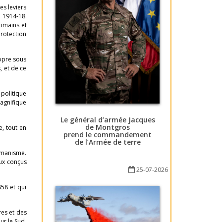
es leviers
e 1914-18.
romains et
protection
ropre sous
, et de ce
 politique
magnifique
Le général d’armée Jacques
de Montgros
e, tout en
prend le commandement
de l’Armée de terre
humanisme.
aux conçus
25-07-2026
858 et qui
res et des
ur le Sud,