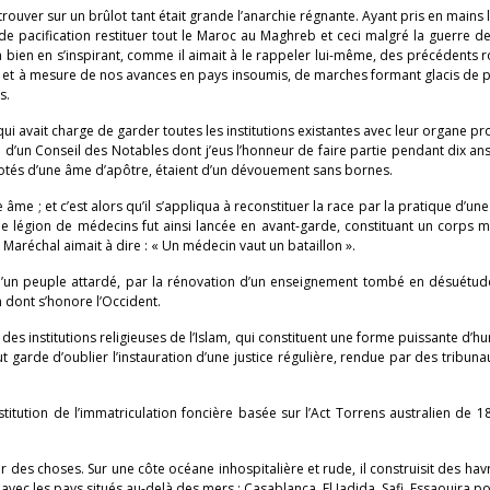
rouver sur un brûlot tant était grande l’anarchie régnante. Ayant pris en mains l
e pacification restituer tout le Maroc au Maghreb et ceci malgré la guerre d
re à bien en s’inspirant, comme il aimait à le rappeler lui-même, des précédents 
fur et à mesure de nos avances en pays insoumis, de marches formant glacis de 
s.
ui avait charge de garder toutes les institutions existantes avec leur organe p
 d’un Conseil des Notables dont j’eus l’honneur de faire partie pendant dix ans
dotés d’une âme d’apôtre, étaient d’un dévouement sans bornes.
âme ; et c’est alors qu’il s’appliqua à reconstituer la race par la pratique d’une
e légion de médecins fut ainsi lancée en avant-garde, constituant un corps 
e Maréchal aimait à dire : « Un médecin vaut un bataillon ».
t d’un peuple attardé, par la rénovation d’un enseignement tombé en désuétud
n dont s’honore l’Occident.
on des institutions religieuses de l’Islam, qui constituent une forme puissante d’
 garde d’oublier l’instauration d’une justice régulière, rendue par des tribun
titution de l’immatriculation foncière basée sur l’Act Torrens australien de 1
r des choses. Sur une côte océane inhospitalière et rude, il construisit des hav
avec les pays situés au-delà des mers : Casablanca, El Jadida, Safi, Essaouira po