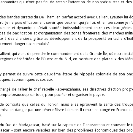
namites qui n’ont pas fini de retenir l’attention de nos spécialistes et des
des bandes pirates du De Tham, en parfait accord avec Gallieni, Lyautey lui écri
 Je ne puis efficacement servir que ceux en qui j’ai foi, et, en personne je n’a
ctueuse et dynamique s’était soudée indissolublement entre ces deux génies
es de pacification et d’organisation des zones frontières, des marches milit
 à des chantiers, grâce au développement de la prospérité en tache d’huile
èrement dangereux et malaisé.
allieni, qui vient de prendre le commandement de la Grande Île, où notre instal
 régions déshéritées de l’Ouest et du Sud, en bordure des plateaux des Méri
utey permet de suivre cette deuxième étape de l’épopée coloniale de son oncl
itiques, économiques et sociaux.
hargé de rallier le chef rebelle Rabevazahana, ses directives d’action progr
Je compte beaucoup sur tous, pour pacifier et organiser le pays ».
e combats que celles du Tonkin, mais elles éprouvent la santé des troupe
t mise en danger par une sévère fièvre bilieuse. Il rentre en congé en France e
e.
u Sud de Madagascar, basé sur la capitale de Fianarantsoa et couvrant le ti
agascar » sont encore valables sur bien des problèmes économiques des pro