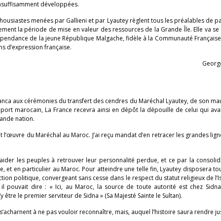
s insuffisamment développées.
ousiastes menées par Gallieni et par Lyautey règlent tous les préalables de pa
usement la période de mise en valeur des ressources de la Grande Île. Elle va se
ndépendance de la jeune République Malgache, fidèle à la Communauté Française 
ns d’expression française.
Georg
blanca aux cérémonies du transfert des cendres du Maréchal Lyautey, de son m
ort marocain, La France recevra ainsi en dépôt la dépouille de celui qui avai
rande nation.
 l’œuvre du Maréchal au Maroc. J’ai reçu mandat d’en retracer les grandes lig
’aider les peuples à retrouver leur personnalité perdue, et ce par la consoli
e, et en particulier au Maroc. Pour atteindre une telle fin, Lyautey disposera to
ion politique, convergeant sans cesse dans le respect du statut religieux de l’Is
l pouvait dire : « Ici, au Maroc, la source de toute autorité est chez Sidn
 être le premier serviteur de Sidna » (Sa Majesté Sainte le Sultan).
 s’acharnent à ne pas vouloir reconnaître, mais, auquel l’histoire saura rendre jus