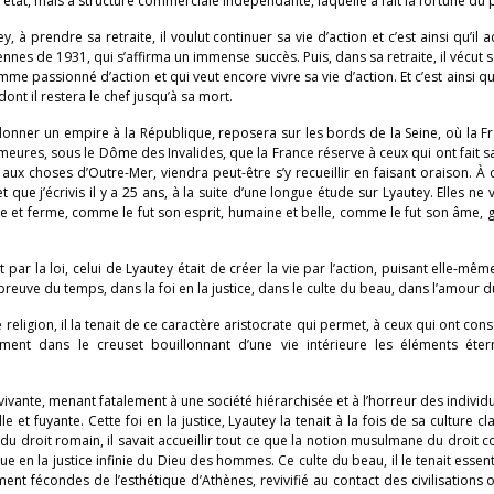
état, mais à structure commerciale indépendante, laquelle a fait la fortune du 
à prendre sa retraite, il voulut continuer sa vie d’action et c’est ainsi qu’il 
nnes de 1931, qui s’affirma un immense succès. Puis, dans sa retraite, il vécut s
 passionné d’action et qui veut encore vivre sa vie d’action. Et c’est ainsi qu’
nt il restera le chef jusqu’à sa mort.
t donner un empire à la République, reposera sur les bords de la Seine, où la F
res, sous le Dôme des Invalides, que la France réserve à ceux qui ont fait sa
ux choses d’Outre-Mer, viendra peut-être s’y recueillir en faisant oraison. À c
 que j’écrivis il y a 25 ans, à la suite d’une longue étude sur Lyautey. Elles ne v
le et ferme, comme le fut son esprit, humaine et belle, comme le fut son âme,
 par la loi, celui de Lyautey était de créer la vie par l’action, puisant elle-mêm
preuve du temps, dans la foi en la justice, dans le culte du beau, dans l’amour d
e religion, il la tenait de ce caractère aristocrate qui permet, à ceux qui ont con
iment dans le creuset bouillonnant d’une vie intérieure les éléments éter
 vivante, menant fatalement à une société hiérarchisée et à l’horreur des individu
 et fuyante. Cette foi en la justice, Lyautey la tenait à la fois de sa culture cla
r du droit romain, il savait accueillir tout ce que la notion musulmane du droit c
en la justice infinie du Dieu des hommes. Ce culte du beau, il le tenait essen
nt fécondes de l’esthétique d’Athènes, revivifié au contact des civilisations o