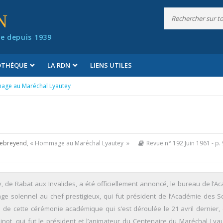
N
e depuis 1939
IOTHÈQUE
LA RDN
LIENS UTILES
ge au Maréchal Lyautey
Rebreyend
, « Hommage au Maréchal Lyautey »
Revue n° 192 Juin 1961
- p.
 de Rabat aux Invalides, a été officiellement annoncé, le bureau de l’A
 solennel au chef prestigieux, qui fut président de l’Académie des S
e de cette cérémonie académique qui s’est déroulée le 21 avril dernier, e
inot, qui fut le président et l’animateur du Centenaire du Maréchal Lya