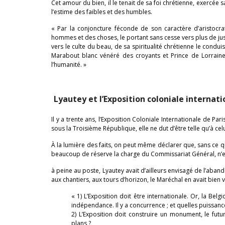
Cet amour du bien, il le tenait de sa foi chrétienne, exercée
l’estime des faibles et des humbles.
« Par la conjoncture féconde de son caractère d’aristocra
hommes et des choses, le portant sans cesse vers plus de ju
vers le culte du beau, de sa spiritualité chrétienne le conduis
Marabout blanc vénéré des croyants et Prince de Lorraine,
l’humanité. »
Lyautey et l’Exposition coloniale internat
Il y a trente ans, l’Exposition Coloniale Internationale de Pa
sous la Troisième République, elle ne dut d’être telle qu’à celu
À la lumière des faits, on peut même déclarer que, sans ce que
beaucoup de réserve la charge du Commissariat Général, n’e
à peine au poste, Lyautey avait d’ailleurs envisagé de l’aban
aux chantiers, aux tours d’horizon, le Maréchal en avait bien v
« 1) L’Exposition doit être internationale. Or, la Be
indépendance. Il y a concurrence ; et quelles puissan
2) L’Exposition doit construire un monument, le futu
plans ?