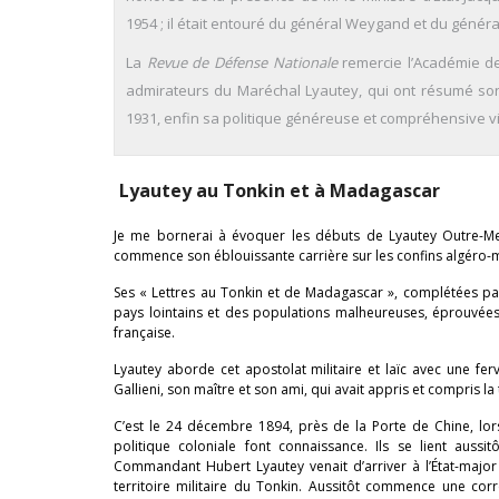
1954 ; il était entouré du général Weygand et du génér
La
Revue de Défense Nationale
remercie l’Académie de
admirateurs du Maréchal Lyautey, qui ont résumé son
1931, enfin sa politique généreuse et compréhensive vis
Lyautey au Tonkin et à Madagascar
Je me bornerai à évoquer les débuts de Lyautey Outre-Me
commence son éblouissante carrière sur les confins algéro-m
Ses « Lettres au Tonkin et de Madagascar », complétées p
pays lointains et des populations malheureuses, éprouvées 
française.
Lyautey aborde cet apostolat militaire et laïc avec une 
Gallieni, son maître et son ami, qui avait appris et compris l
C’est le 24 décembre 1894, près de la Porte de Chine, lo
politique coloniale font connaissance. Ils se lient auss
Commandant Hubert Lyautey venait d’arriver à l’État-maj
territoire militaire du Tonkin. Aussitôt commence une co