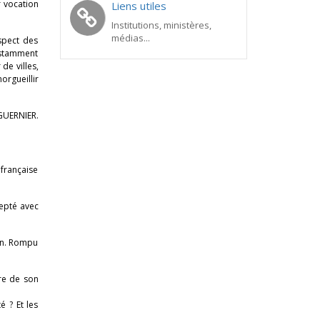
r vocation
Liens utiles
Institutions, ministères,
médias...
spect des
onstamment
de villes,
rgueillir
GUERNIER.
 française
cepté avec
ion. Rompu
ire de son
é ? Et les