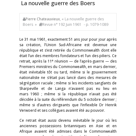
La nouvelle guerre des Boers
Pierre Chateauvieux
, « La nouvelle guerre des
Boers »
Revue n° 192 Juin 1961
- p. 1079-1089
Le 31 mai 1961, exactement 51 ans jour pour jour après
sa création, l’Union Sud-Africaine est devenue une
république et s’est retirée du Commonwealth dont elle
était l’un des membres fondateurs et l’un des piliers. Ce
e
retrait, après la 11
réunion — de l’après-guerre — des
Premiers ministres du Commonwealth, en mars dernier,
était inévitable tôt ou tard, même si le gouvernement
nationaliste ne s’était pas lancé dans des mesures de
ségrégation raciale ; même si les incidents sanglants de
Sharpeville et de Langa n’avaient pas eu lieu en
mars 1960 ; même si la république n’avait pas été
décidée à la suite du référendum du 5 octobre dernier ;
même si d’autres dirigeants que l’inflexible Dr Henrik
Verwoerd et ses collègues avaient été au pouvoir.
Ce retrait était aussi devenu inévitable le jour où les
anciennes possessions britanniques en Asie et en
Afrique avaient été admises dans le Commonwealth