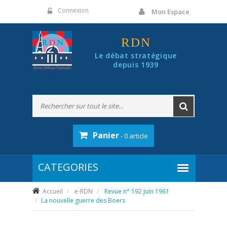
Panneau de gestion des cookies
Connexion
Mon Espace
RDN
Le débat stratégique
depuis 1939
Panier
- 0 article
Accueil
e-RDN
Revue n° 192 Juin 1961
La nouvelle guerre des Boers