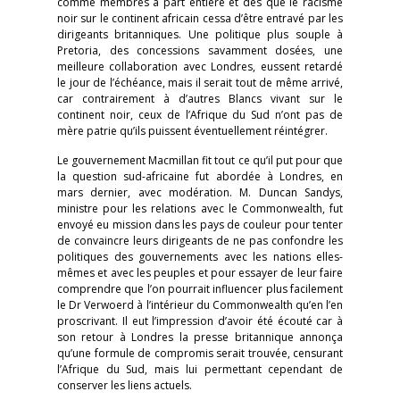
comme membres à part entière et dès que le racisme
noir sur le continent africain cessa d’être entravé par les
dirigeants britanniques. Une politique plus souple à
Pretoria, des concessions savamment dosées, une
meilleure collaboration avec Londres, eussent retardé
le jour de l’échéance, mais il serait tout de même arrivé,
car contrairement à d’autres Blancs vivant sur le
continent noir, ceux de l’Afrique du Sud n’ont pas de
mère patrie qu’ils puissent éventuellement réintégrer.
Le gouvernement Macmillan fit tout ce qu’il put pour que
la question sud-africaine fut abordée à Londres, en
mars dernier, avec modération. M. Duncan Sandys,
ministre pour les relations avec le Commonwealth, fut
envoyé eu mission dans les pays de couleur pour tenter
de convaincre leurs dirigeants de ne pas confondre les
politiques des gouvernements avec les nations elles-
mêmes et avec les peuples et pour essayer de leur faire
comprendre que l’on pourrait influencer plus facilement
le Dr Verwoerd à l’intérieur du Commonwealth qu’en l’en
proscrivant. Il eut l’impression d’avoir été écouté car à
son retour à Londres la presse britannique annonça
qu’une formule de compromis serait trouvée, censurant
l’Afrique du Sud, mais lui permettant cependant de
conserver les liens actuels.