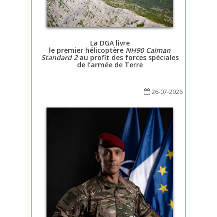
La DGA livre
le premier hélicoptère
NH90 Caïman
Standard 2
au profit des forces spéciales
de l’armée de Terre
26-07-2026