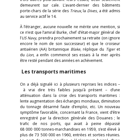
demeurent sur cale. L’avant-dernier des bâtiments
porte-chars de la série des
Trieux
, la
Dives
, a été admis
au service actif le 14.
À l’étranger, aucune nouvelle ne mérite une mention, si
ce n’est que l’amiral Burke, chef d’état-major général de
l’
US Navy
, prendra prochainement sa retraite (on ignore
encore le nom de son successeur) et que le croiseur
antiaérien (AA) britannique
Blake
, réplique du
Tiger
et
du
Lion
, a enfin commencé ses essais à la mer après
être resté pendant des années en achèvement.
Les transports maritimes
On a déjà signalé ici à plusieurs reprises les indices –
à vrai dire très faibles jusqu’à présent – d’une
atténuation dans la crise des transports maritimes :
lente augmentation des échanges mondiaux, diminution
du tonnage désarmé faute d’emploi, etc. Un nouveau
symptôme favorable, concernant la France, vient d’être
enregistré par la direction générale des Douanes ; le
trafic de nos ports, qui avait à peine dépassé
68 000 000 tonnes-marchandises en 1959, s’est élevé à
plus de 73 500 000 en 1960, entrées et sorties réunies.