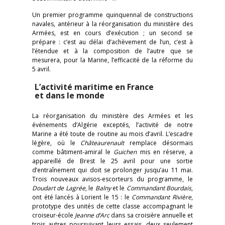
Un premier programme quinquennal de constructions
navales, antérieur à la réorganisation du ministère des
Armées, est en cours d’exécution ; un second se
prépare : c’est au délai d’achèvement de l’un, c’est à
l’étendue et à la composition de l’autre que se
mesurera, pour la Marine, l’efficacité de la réforme du
5 avril.
L’activité maritime en France
et dans le monde
La réorganisation du ministère des Armées et les
événements d’Algérie exceptés, l’activité de notre
Marine a été toute de routine au mois d’avril. L’escadre
légère, où le
Châteaurenault
remplace désormais
comme bâtiment-amiral le
Guichen
mis en réserve, a
appareillé de Brest le 25 avril pour une sortie
d’entraînement qui doit se prolonger jusqu’au 11 mai.
Trois nouveaux avisos-escorteurs du programme, le
Doudart de Lagrée
, le
Balny
et le
Commandant Bourdais
,
ont été lancés à Lorient le 15 : le
Commandant Rivière
,
prototype des unités de cette classe accompagnant le
croiseur-école
Jeanne d’Arc
dans sa croisière annuelle et
trois autres poursuivant leurs essais, deux seulement