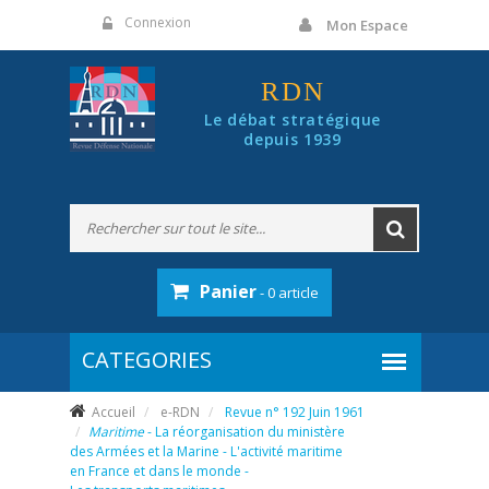
Panneau de gestion des cookies
Connexion
Mon Espace
RDN
Le débat stratégique
depuis 1939
Panier
- 0 article
Accueil
e-RDN
Revue n° 192 Juin 1961
Maritime
- La réorganisation du ministère
des Armées et la Marine - L'activité maritime
en France et dans le monde -