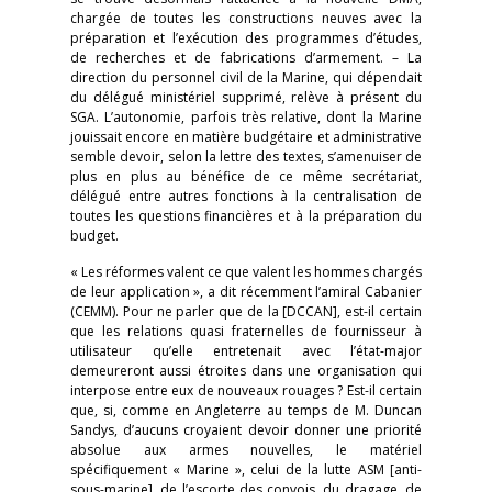
chargée de toutes les constructions neuves avec la
préparation et l’exécution des programmes d’études,
de recherches et de fabrications d’armement. – La
direction du personnel civil de la Marine, qui dépendait
du délégué ministériel supprimé, relève à présent du
SGA. L’autonomie, parfois très relative, dont la Marine
jouissait encore en matière budgétaire et administrative
semble devoir, selon la lettre des textes, s’amenuiser de
plus en plus au bénéfice de ce même secrétariat,
délégué entre autres fonctions à la centralisation de
toutes les questions financières et à la préparation du
budget.
« Les réformes valent ce que valent les hommes chargés
de leur application », a dit récemment l’amiral Cabanier
(CEMM). Pour ne parler que de la [DCCAN], est-il certain
que les relations quasi fraternelles de fournisseur à
utilisateur qu’elle entretenait avec l’état-major
demeureront aussi étroites dans une organisation qui
interpose entre eux de nouveaux rouages ? Est-il certain
que, si, comme en Angleterre au temps de M. Duncan
Sandys, d’aucuns croyaient devoir donner une priorité
absolue aux armes nouvelles, le matériel
spécifiquement « Marine », celui de la lutte ASM [anti-
sous-marine], de l’escorte des convois, du dragage, de