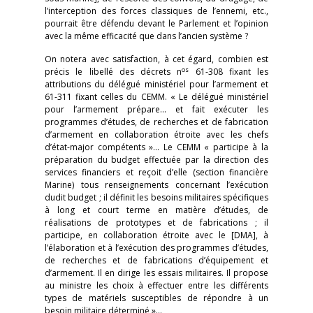
l’interception des forces classiques de l’ennemi, etc.,
pourrait être défendu devant le Parlement et l’opinion
avec la même efficacité que dans l’ancien système ?
On notera avec satisfaction, à cet égard, combien est
os
précis le libellé des décrets n
61-308 fixant les
attributions du délégué ministériel pour l’armement et
61-311 fixant celles du CEMM. « Le délégué ministériel
pour l’armement prépare… et fait exécuter les
programmes d’études, de recherches et de fabrication
d’armement en collaboration étroite avec les chefs
d’état-major compétents »… Le CEMM « participe à la
préparation du budget effectuée par la direction des
services financiers et reçoit d’elle (section financière
Marine) tous renseignements concernant l’exécution
dudit budget ; il définit les besoins militaires spécifiques
à long et court terme en matière d’études, de
réalisations de prototypes et de fabrications ; il
participe, en collaboration étroite avec le [DMA], à
l’élaboration et à l’exécution des programmes d’études,
de recherches et de fabrications d’équipement et
d’armement. Il en dirige les essais militaires. Il propose
au ministre les choix à effectuer entre les différents
types de matériels susceptibles de répondre à un
besoin militaire déterminé »…