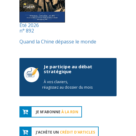
Été 2026
n° 892
Quand la Chine dépasse le monde
Je participe au débat
stratégique
À vos claviers,
réagissez au dossier du mois
JE M'ABONNE
À LA RDN
J'ACHÈTE UN
CRÉDIT D'ARTICLES