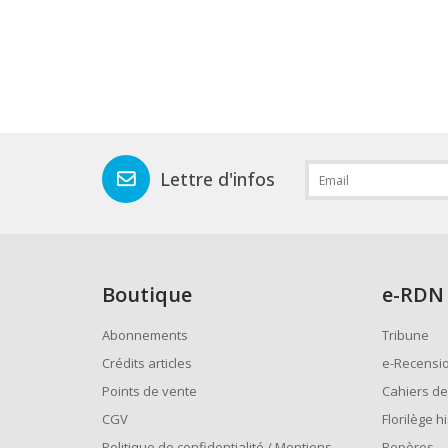
Lettre d'infos
Boutique
e
-RDN
Abonnements
Tribune
Crédits articles
e-Recensi
Points de vente
Cahiers de
CGV
Florilège h
Politique de confidentialité / Mentions
Repères