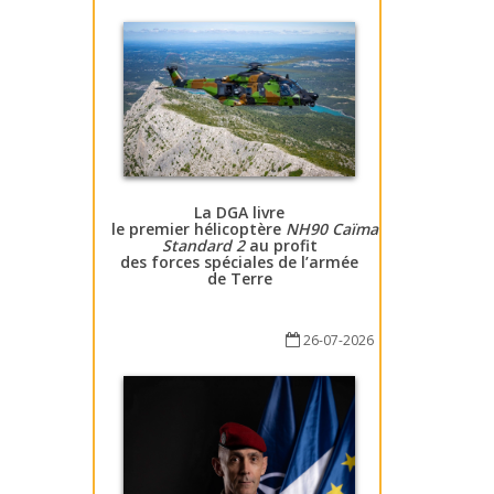
La DGA livre
le premier hélicoptère
NH90 Caïman
Standard 2
au profit
des forces spéciales de l’armée
de Terre
26-07-2026