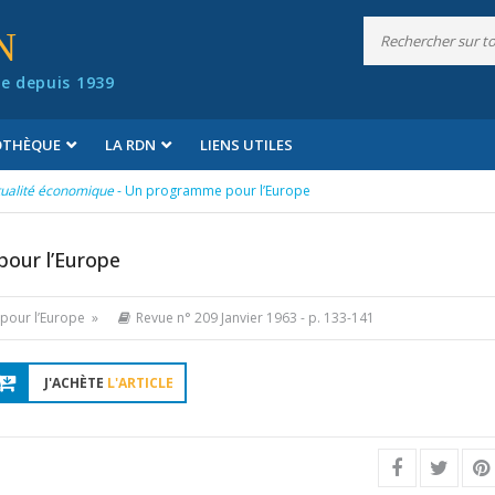
N
e depuis 1939
IOTHÈQUE
LA RDN
LIENS UTILES
tualité économique
- Un programme pour l’Europe
our l’Europe
pour l’Europe »
Revue n° 209 Janvier 1963
- p. 133-141
J'ACHÈTE
L'ARTICLE