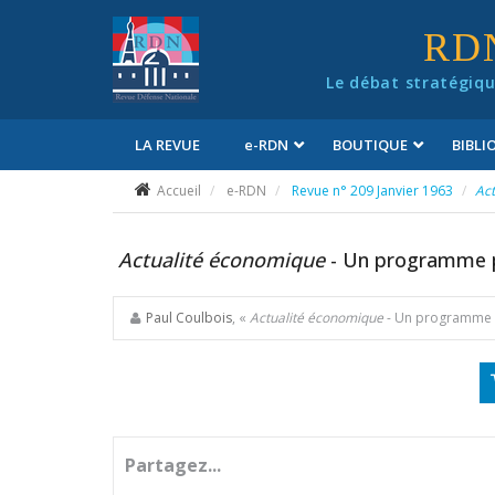
Panneau de gestion des cookies
RD
Le débat stratégiqu
LA REVUE
e
-RDN
BOUTIQUE
BIBL
Conditions générales de vente
Accueil
e-RDN
Revue n° 209 Janvier 1963
Ac
Actualité économique
- Un programme p
Paul Coulbois
, «
Actualité économique
- Un programme 
Partagez...