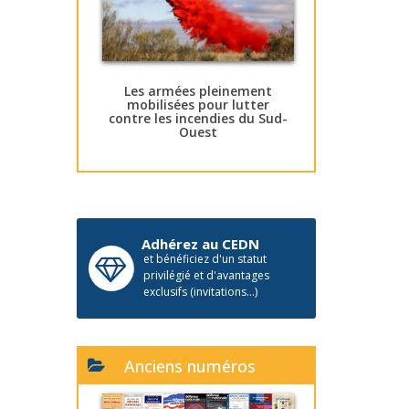
Les armées pleinement
mobilisées pour lutter
contre les incendies du Sud-
Ouest
Adhérez au CEDN
et bénéficiez d'un statut
privilégié et d'avantages
exclusifs (invitations...)
Anciens numéros