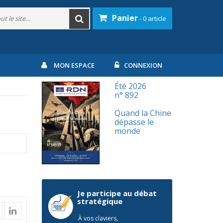
Panier
- 0 article
MON ESPACE
CONNEXION
Été 2026
n° 892
Quand la Chine
dépasse le
monde
Je participe au débat
stratégique
À vos claviers,