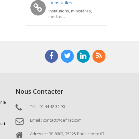
Liens utiles
Institutions, ministères,
médias...
Nous Contacter
r le
Tél. : 01 44 42 31 90
Email : contact@defnat.com
ourt
Adresse : BP 8607, 75325 Paris cedex 07