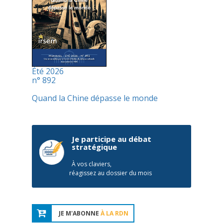
Été 2026
n° 892
Quand la Chine dépasse le monde
Je participe au débat
stratégique
À vos claviers,
réagissez au dossier du mois
JE M'ABONNE
À LA RDN