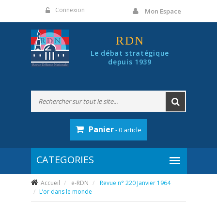
Panneau de gestion des cookies
Connexion
Mon Espace
RDN
Le débat stratégique
depuis 1939
Panier
- 0 article
Accueil
e-RDN
Revue n° 220 Janvier 1964
L’or dans le monde