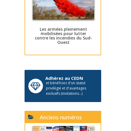
Les armées pleinement
mobilisées pour lutter
contre les incendies du Sud-
Ouest
Adhérez au CEDN
et bénéficiez d'un statut
privilégié et d'avantages
exclusifs (invitations...)
Anciens numéros