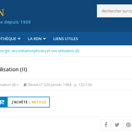
N
e depuis 1939
IOTHÈQUE
LA RDN
LIENS UTILES
nergie, ses métamorphoses et son utilisation (II)
isation (II)
ation (II) »
Revue n° 220 Janvier 1964
- p. 122-136
J'ACHÈTE
L'ARTICLE