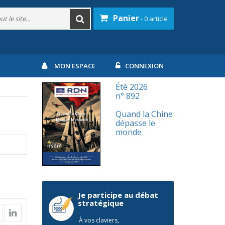
Panier
- 0 article
MON ESPACE
CONNEXION
Été 2026
n° 892
Quand la Chine
dépasse le
monde
Je participe au débat
stratégique
À vos claviers,