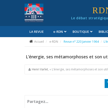
Panneau de gestion des cookies
RD
Le débat stratégiqu
LA REVUE
e
-RDN
BOUTIQUE
BIBL
Conditions générales de vente
Accueil
e-RDN
Revue n° 220 Janvier 1964
L’é
L’énergie, ses métamorphoses et son util
Henri Varlet
, « L’énergie, ses métamorphoses et son utilis
Partagez...