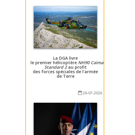
La DGA livre
le premier hélicoptère
NH90 Caïman
Standard 2
au profit
des forces spéciales de l’armée
de Terre
26-07-2026