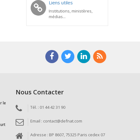
Liens utiles
Institutions, ministères,
médias...
Nous Contacter
r le
Tél. : 01 44 42 31 90
Email : contact@defnat.com
ourt
Adresse : BP 8607, 75325 Paris cedex 07