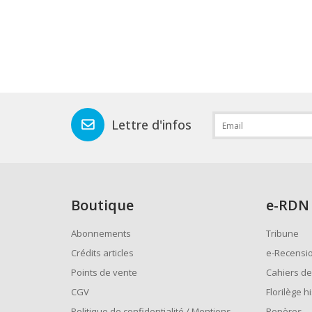
Lettre d'infos
Boutique
e
-RDN
Abonnements
Tribune
Crédits articles
e-Recensi
Points de vente
Cahiers de
CGV
Florilège h
Politique de confidentialité / Mentions
Repères