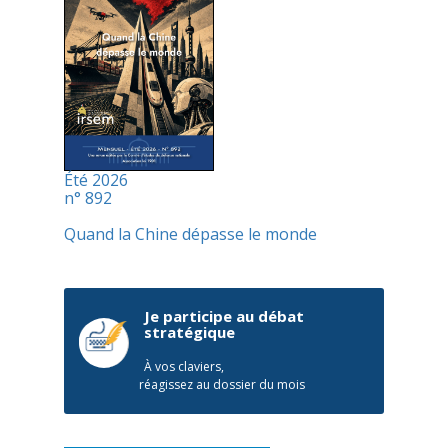
Été 2026
n° 892
Quand la Chine dépasse le monde
Je participe au débat
stratégique
À vos claviers,
réagissez au dossier du mois