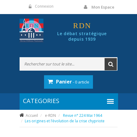
Panneau de gestion des cookies
Connexion
Mon Espace
RDN
Le débat stratégique
depuis 1939
Panier
- 0 article
Accueil
e-RDN
Revue n° 224 Mai 1964
Les origines et l’évolution de la crise chypriote