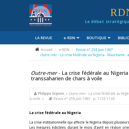
Panneau de gestion des cookies
RD
Le débat stratégiqu
LA REVUE
e
-RDN
BOUTIQUE
BIBL
Conditions générales de vente
Accueil
e-RDN
Revue n° 258 Juin 1967
Outre-mer
- La crise fédérale au Nigeria - Mauritanie 
Outre-mer
- La crise fédérale au Nigeri
transsaharien de chars à voile
Philippe Scipion
, «
Outre-mer
- La crise fédérale au Nig
à voile »
Revue n° 258 Juin 1967
- p. 1133-1136
La crise fédérale au Nigeria
La crise institutionnelle qui affecte le Nigeria depuis plusieu
Les mesures édictées durant le mois d’avril en région orie