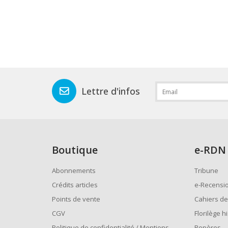
Lettre d'infos
Boutique
e
-RDN
Abonnements
Tribune
Crédits articles
e-Recensi
Points de vente
Cahiers de
CGV
Florilège h
Politique de confidentialité / Mentions
Repères