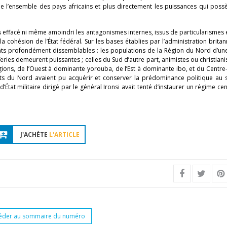
pe l’ensemble des pays africains et plus directement les puissances qui poss
 pas effacé ni même amoindri les antagonismes internes, issus de particularismes
la cohésion de l’État fédéral. Sur les bases établies par l’administration britan
nts profondément dissemblables : les populations de la Région du Nord d’une
ries demeurent puissantes ; celles du Sud d’autre part, animistes ou christiani
gions, de l’Ouest à dominante yorouba, de l’Est à dominante ibo, et du Centr
ants du Nord avaient pu acquérir et conserver la prédominance politique au 
tat militaire dirigé par le général Ironsi avait tenté d’instaurer un régime cen
J'ACHÈTE
L'ARTICLE
éder au sommaire du numéro