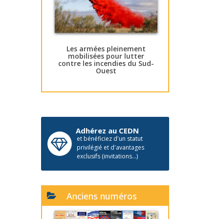
Les armées pleinement
mobilisées pour lutter
contre les incendies du Sud-
Ouest
Adhérez au CEDN
et bénéficiez d'un statut
privilégié et d'avantages
exclusifs (invitations...)
Anciens numéros