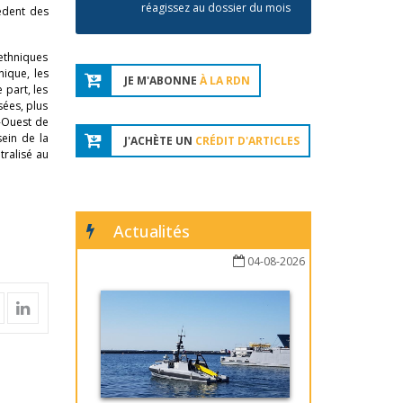
réagissez au dossier du mois
èdent des
 ethniques
nique, les
JE M'ABONNE
À LA RDN
 part, les
sées, plus
e-Ouest de
sein de la
J'ACHÈTE UN
CRÉDIT D'ARTICLES
tralisé au
Actualités
04-08-2026