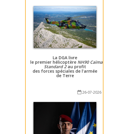
La DGA livre
le premier hélicoptère
NH90 Caïman
Standard 2
au profit
des forces spéciales de l’armée
de Terre
26-07-2026