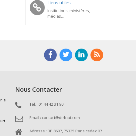
Liens utiles
Institutions, ministères,
médias...
Nous Contacter
r le
Tél. : 01 44 42 31 90
Email : contact@defnat.com
ourt
Adresse : BP 8607, 75325 Paris cedex 07