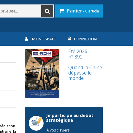
Panier
- 0 article
MON ESPACE
CONNEXION
Été 2026
n° 892
Quand la Chine
dépasse le
monde
Je participe au débat
stratégique
médiation.
À vos claviers,
ntraire la