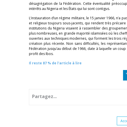
désagrégation de la Fédération. Cette éventualité préoccu
intérêts au Nigeria et les États qui lui sont contigus.
L’instauration d’un régime militaire, le 15 janvier 1966, n’a
et religieux toujours sous-jacents, qui rendent très précaire 
institutions du Nigeria visaient à rassembler des groupeme
plus nombreuses, en grande majorité islamisées où les cheffe
ouvertes aux techniques modernes, qui forment les trois ré
création plus récente. Non sans difficultés, les représent
Fédération jusqu’au début de 1966, date à laquelle un coup d’É
profit des Ibos.
Il reste 87 % de l'article à lire
Partagez...
Acc