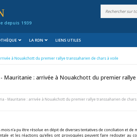
N
e depuis 1939
IOTHÈQUE
LA RDN
LIENS UTILES
: arrivée à Nouakchott du premier rallye transsaharien de chars à voile
a - Mauritanie : arrivée à Nouakchott du premier rallye
eria - Mauritanie : arrivée à Nouakchott du premier rallye transsaharien de chars
rs mois n’a pu être résolue en dépit de diverses tentatives de conciliation et de 
ntale et les réactions qu’elles ont provoquées peuvent faire redouter au co