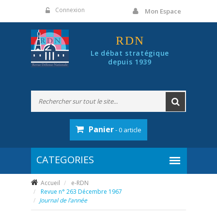
Panneau de gestion des cookies
Connexion
Mon Espace
RDN
Le débat stratégique
depuis 1939
Panier
- 0 article
Accueil
e-RDN
Revue n° 263 Décembre 1967
Journal de l’année