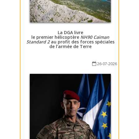
La DGA livre
le premier hélicoptère
NH90 Caïman
Standard 2
au profit des forces spéciales
de l’armée de Terre
26-07-2026