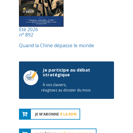
Été 2026
n° 892
Quand la Chine dépasse le monde
Je participe au débat
stratégique
À vos claviers,
réagissez au dossier du mois
JE M'ABONNE
À LA RDN